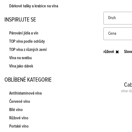
Dárkové tašky a krabice na vína
Druh
INSPIRUJTE SE
Párování jídla a vín
Cena
TOP vína podle odrůdy
TOP vína z různých zemí
růžové
Slov
Vína na svatbu
Vína jako dárek
OBLÍBENÉ KATEGORIE
Cab
víno r
Antihistaminová vína
Červené víno
Bílé víno
Růžové víno
Portské víno