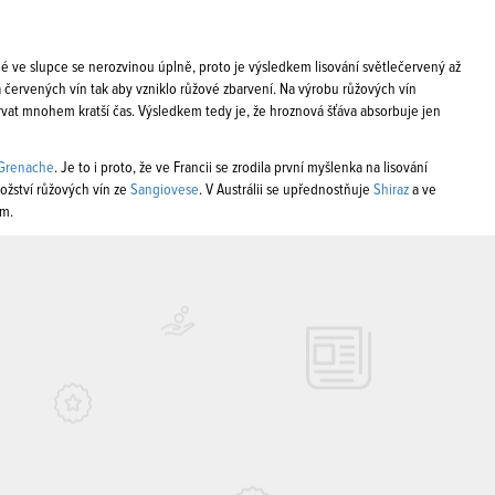
é ve slupce se nerozvinou úplně, proto je výsledkem lisování světlečervený až
 a červených vín tak aby vzniklo růžové zbarvení. Na výrobu růžových vín
rvat mnohem kratší čas. Výsledkem tedy je, že hroznová šťáva absorbuje jen
Grenache
. Je to i proto, že ve Francii se zrodila první myšlenka na lisování
ožství růžových vín ze
Sangiovese
. V Austrálii se upřednostňuje
Shiraz
a ve
em.