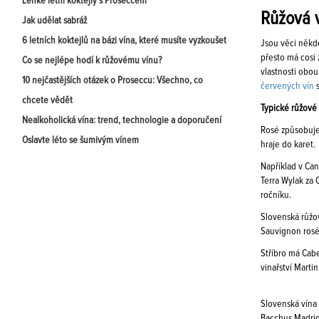
Lehké letní koktejly s Proseccem
Růžová v
Jak udělat sabráž
6 letních koktejlů na bázi vína, které musíte vyzkoušet
Jsou věci někd
přesto má cosi
Co se nejlépe hodí k růžovému vínu?
vlastnosti obou
10 nejčastějších otázek o Proseccu: Všechno, co
červených vín
s
chcete vědět
Typické růžové
Nealkoholická vína: trend, technologie a doporučení
Rosé způsobuje
Oslavte léto se šumivým vínem
hraje do karet.
Například v Can
Terra Wylak za
ročníku.
Slovenská růžov
Sauvignon rosé
Stříbro má Cab
vinařství Marti
Slovenská vína 
Bacchus Madrid