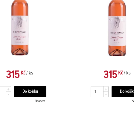
315
315
Kč
/ ks
Kč
/ ks
+
+
-
-
Skladem
S