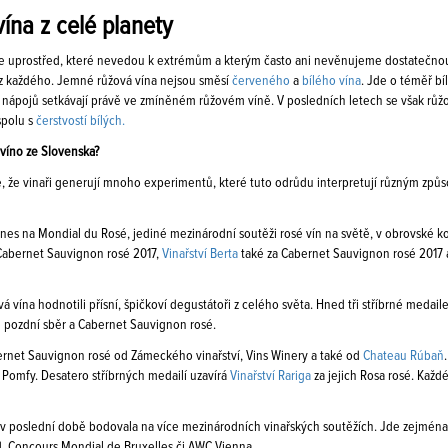
ína z celé planety
e uprostřed, které nevedou k extrémům a kterým často ani nevěnujeme dostatečnou po
 z každého. Jemné růžová vína nejsou směsí
červeného
a
bílého vína
. Jde o téměř bí
 nápojů setkávají právě ve zmíněném růžovém víně. V posledních letech se však růžo
polu s
čerstvostí bílých.
 víno ze Slovenska?
, že vinaři generují mnoho experimentů, které tuto odrůdu interpretují různým způs
nes na Mondial du Rosé, jediné mezinárodní soutěži rosé vín na světě, v obrovské konk
 Cabernet Sauvignon rosé 2017,
Vinařství Berta
také za Cabernet Sauvignon rosé 2017 
á vína hodnotili přísní, špičkoví degustátoři z celého světa. Hned tři stříbrné medail
 pozdní sběr a Cabernet Sauvignon rosé.
ernet Sauvignon rosé od Zámeckého vinařství, Vins Winery a také od
Chateau Rúbaň
n Pomfy. Desatero stříbrných medailí uzavírá
Vinařství Rariga
za jejich Rosa rosé. Každ
v poslední době bodovala na více mezinárodních vinařských soutěžích. Jde zejména o
, Concours Mondial de Bruxelles či AWC Vienna.