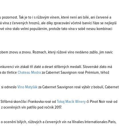
zornost. Tak je to i s růžovým vínem, které není ani bílé, ani červené a
lá vína z červených hroznů, ale díky zpracování včetně barvící fáze se nejlepší
vé víno stalo velmi populárním, protože tato vína v sobě nesou kombinaci
obem znovu a znovu. Rozmach, který růžové víno nedávno zažilo, jim navíc
urenci vín získali tři zlaté a deset stříbrných medailí. Slovenské zlato má
a do třetice
Chateau Modra
za Cabernet Sauvignon rosé Prémium, téhož
e si odneslo
Víno Matyšák
za Cabernet Sauvignon rosé výběr z bobulí, Cabernet
. Stříbrná skončila i Frankovka rosé od
Tokaj Macik Winery
či Pinot Noir rosé od
é z oceněných vín patřilo pod ročník 2017.
 ocenění bílých, růžových a červených vín na Vinalies Internationales Paris,