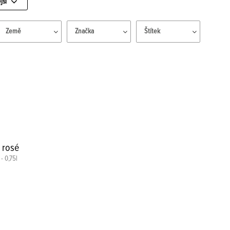
jší
Země
Značka
Štítek
 rosé
- 0,75l