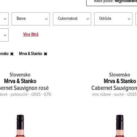
Řadit podle:
Nejprodávaně
Barva
Cukernatost
Odrůda
Více filtrů
ensko
Mrva & Stanko
Slovensko
Slovensko
Mrva & Stanko
Mrva & Stanko
ernet Sauvignon rosé
Cabernet Sauvignon
ůžové - polosuché - r2025 - 0,75l
víno růžové - suché - r2025 