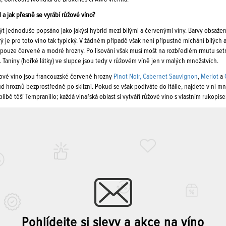
 a jak přesně se vyrábí růžové víno?
t jednoduše popsáno jako jakýsi hybrid mezi bílými a červenými víny. Barvy obsažen
rý je pro toto víno tak typický. V žádném případě však není přípustné míchání bílých
i pouze červené a modré hrozny. Po lisování však musí mošt na rozbředlém rmutu set
Taniny (hořké látky) ve slupce jsou tedy v růžovém víně jen v malých množstvích.
žové víno jsou francouzské červené hrozny
Pinot Noir,
Cabernet Sauvignon
,
Merlot
a
 hroznů bezprostředně po sklizni. Pokud se však podíváte do Itálie, najdete v ní mn
libě těší Tempranillo; každá vinařská oblast si vytváří růžové víno s vlastním rukopis
Pohlídejte si slevy a akce na víno