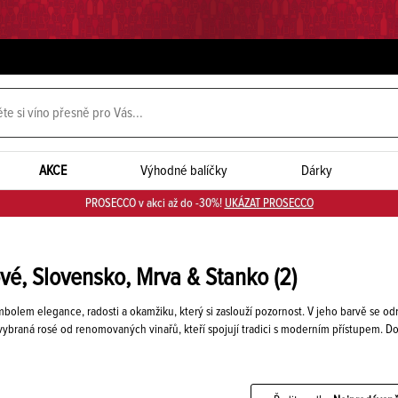
AKCE
Výhodné balíčky
Dárky
PROSECCO v akci až do -30%!
UKÁZAT PROSECCO
ové, Slovensko, Mrva & Stanko
(2)
bolem elegance, radosti a okamžiku, který si zaslouží pozornost. V jeho barvě se odr
vybraná rosé od renomovaných vinařů, kteří spojují tradici s moderním přístupem.