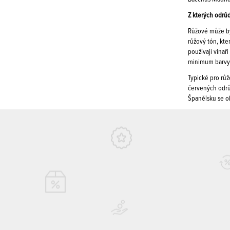
Z kterých odrůd
Růžové může bý
růžový tón, kte
používají vinař
minimum barvy. 
Typické pro rů
červených odrůd
Španělsku se ob