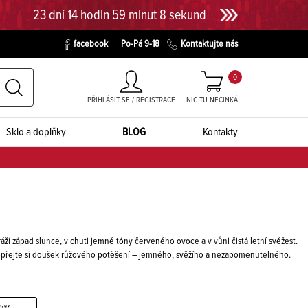
23 dní 14 hodin 59 minut 7 sekund
facebook
Po-Pá 9-18
Kontaktujte nás
0
PŘIHLÁSIT SE / REGISTRACE
NIC TU NECINKÁ
Sklo a doplňky
BLOG
Kontakty
áží západ slunce, v chuti jemné tóny červeného ovoce a v vůni čistá letní svěžest.
 Dopřejte si doušek růžového potěšení – jemného, svěžího a nezapomenutelného.