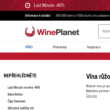
Last Minute -40%
Informace k dodání
300 000 lahví a 1 500 druhů vína skladem
VÍNO
Potraviny
Inspirace
NEPŘEHLÉDNĚTE
Vína růž
Růžové víno je sym
Last Minute na vína -40%
Nabízíme pečlivě 
Káva Kimbo
Číst více
Čaje Damman
Výhodné balíčky vín