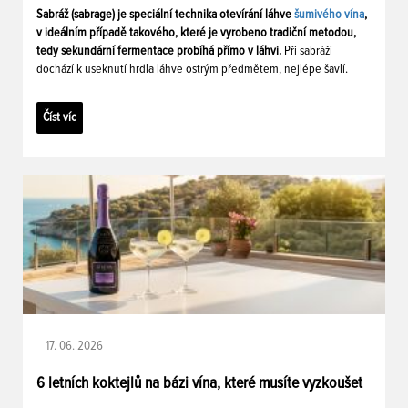
Sabráž (sabrage) je speciální technika otevírání láhve
šumivého vína
,
v ideálním případě takového, které je vyrobeno tradiční metodou,
tedy sekundární fermentace probíhá přímo v láhvi.
Při sabráži
dochází k useknutí hrdla láhve ostrým předmětem, nejlépe šavlí.
Číst víc
17. 06. 2026
6 letních koktejlů na bázi vína, které musíte vyzkoušet