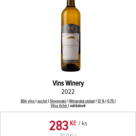
Vins Winery
2022
Bílé víno
|
suché
|
Slovensko
|
Nitranská oblast
|
12 %
|
0,75 l
Víno tiché
| odrůdové
283
Kč
/ ks
377,33 Kč / l