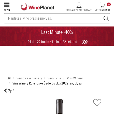
0
PŘIHLÁSIT SE / REGISTRACE
NIC TU NECINKÁ
MENU
PROSECCO v akci až do -30%!
UKÁZAT PROSECCO
Last Minute -40%
24 dní 22 hodin 41 minut 22 sekund
Vína z celé planety
Víno tiché
Vins Winery
Vins Winery Rulandské Šedé 0,75L, r2022, ak, bl, su
Zpět