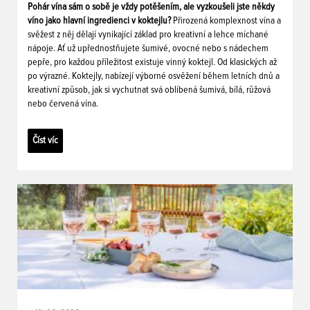
Pohár vína sám o sobě je vždy potěšením, ale vyzkoušeli jste někdy
víno jako hlavní ingredienci v koktejlu?
Přirozená komplexnost vína a
svěžest z něj dělají vynikající základ pro kreativní a lehce míchané
nápoje. Ať už upřednostňujete šumivé, ovocné nebo s nádechem
pepře, pro každou příležitost existuje vinný koktejl. Od klasických až
po výrazné. Koktejly, nabízejí výborné osvěžení během letních dnů a
kreativní způsob, jak si vychutnat svá oblíbená šumivá, bílá, růžová
nebo červená vína.
Číst víc