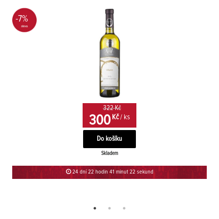
-7%
322 Kč
300
Kč
/ ks
Skladem
24 dní 22 hodin 41 minut 22 sekund