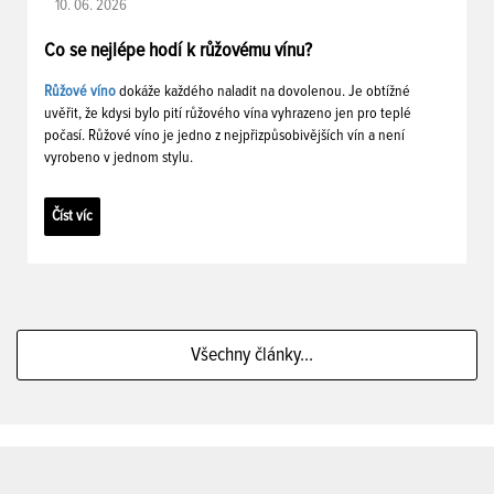
10. 06. 2026
Co se nejlépe hodí k růžovému vínu?
Růžové víno
dokáže každého naladit na dovolenou. Je obtížné
uvěřit, že kdysi bylo pití růžového vína vyhrazeno jen pro teplé
počasí. Růžové víno je jedno z nejpřizpůsobivějších vín a není
vyrobeno v jednom stylu.
Číst víc
Všechny články...