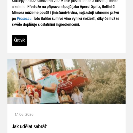
Koktejly na bázi šumivého vína v létě působí lehce a obsahují méně
alkoholu.
Přestože na přípravu nápojů jako Aperol Spritz, Bellini či
Mimosa můžeme použít i jiná šumivá vína, nejčastěji sáhneme právě
po
Proseccu
. Toto italské šumivé víno vyniká svěžestí, díky čemuž se
skvěle doplňuje s ostatními ingrediencemi.
Číst víc
17. 06. 2026
Jak udělat sabráž