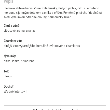
Popis
Slámově zlatavá barva. Vůně zralé hrušky, žlutých jablek, citrusů a žlutého
melounu s jemným dotekem vanilky a oříšků. Poměrně plná chuť doplněná
svěží kyselinkou. Středně dlouhý, harmonický závěr.
Chuť a vůně
citrusové aroma, ananas
Charakter vína
plnější víno výraznějšího herbálně květinového charakteru
Kyselinky
nízké, lehké, přiměřené
Tělo
plnější
Dochuť
středně intenzivní