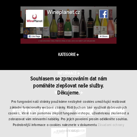
KATEGORIE
INFORMACE
Souhlasem se zpracováním dat nám
pomáháte zlepšovat naše služby.
Děkujeme.
WINEPLANET.CZ
Pro fungování naší stránky používáme nezbytné cookies umožňující realizovat
základní funkcionality webové stránky. Rádi bychom také využívali dobrovolných
cookies, které nám pomohou zlepšit fungování eshopu, uživatelskou zkušenost a
zobrazovat vám relevantní nabídky. Pro jejich povolení prosím odklikněte souhlas.
Podrobnější informace o cookies naleznete v dokumentu
Zásadami ochrany
osobních údajů.