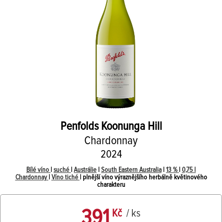
Penfolds
Koonunga Hill
Chardonnay
2024
Bílé víno
|
suché
|
Austrálie
|
South Eastern Australia
|
13 %
|
0,75 l
Chardonnay
|
Víno tiché
| plnější víno výraznějšího herbálně květinového
charakteru
391
Kč
/ ks