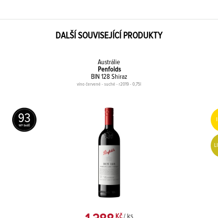
DALŠÍ SOUVISEJÍCÍ PRODUKTY
Austrálie
Penfolds
BIN 128 Shiraz
víno červené - suché - r2019 - 0,75l
93
L
Kč
/ ks