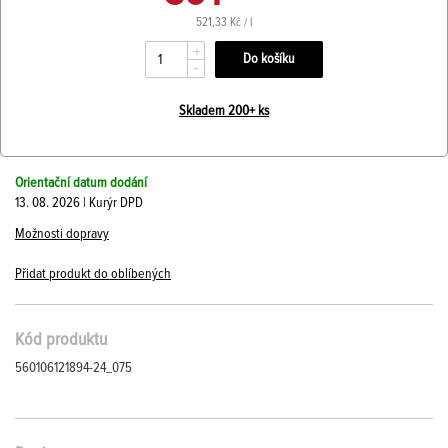
521,33 Kč / l
+
-
Skladem 200+ ks
Orientační datum dodání
13. 08. 2026 | Kurýr DPD
Možnosti dopravy
Přidat produkt do oblíbených
Kód produktu
560106121894-24_075