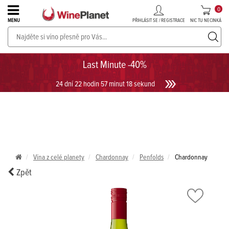
0
PŘIHLÁSIT SE / REGISTRACE
NIC TU NECINKÁ
MENU
PROSECCO v akci až do -30%!
UKÁZAT PROSECCO
Last Minute -40%
24 dní 22 hodin 57 minut 18 sekund
Vína z celé planety
Chardonnay
Penfolds
Chardonnay
Zpět