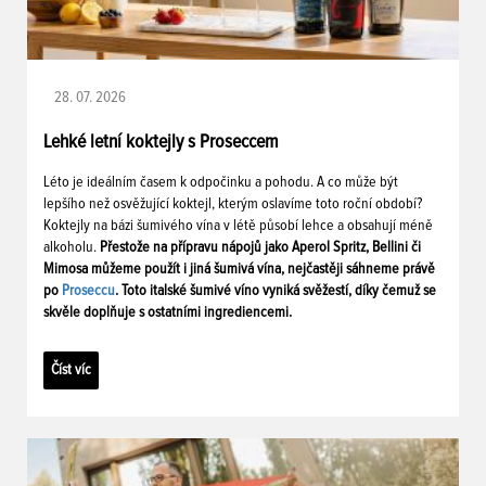
28. 07. 2026
Lehké letní koktejly s Proseccem
Léto je ideálním časem k odpočinku a pohodu. A co může být
lepšího než osvěžující koktejl, kterým oslavíme toto roční období?
Koktejly na bázi šumivého vína v létě působí lehce a obsahují méně
alkoholu.
Přestože na přípravu nápojů jako Aperol Spritz, Bellini či
Mimosa můžeme použít i jiná šumivá vína, nejčastěji sáhneme právě
po
Proseccu
. Toto italské šumivé víno vyniká svěžestí, díky čemuž se
skvěle doplňuje s ostatními ingrediencemi.
Číst víc