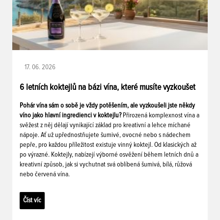
17. 06. 2026
6 letních koktejlů na bázi vína, které musíte vyzkoušet
Pohár vína sám o sobě je vždy potěšením, ale vyzkoušeli jste někdy
víno jako hlavní ingredienci v koktejlu?
Přirozená komplexnost vína a
svěžest z něj dělají vynikající základ pro kreativní a lehce míchané
nápoje. Ať už upřednostňujete šumivé, ovocné nebo s nádechem
pepře, pro každou příležitost existuje vinný koktejl. Od klasických až
po výrazné. Koktejly, nabízejí výborné osvěžení během letních dnů a
kreativní způsob, jak si vychutnat svá oblíbená šumivá, bílá, růžová
nebo červená vína.
Číst víc