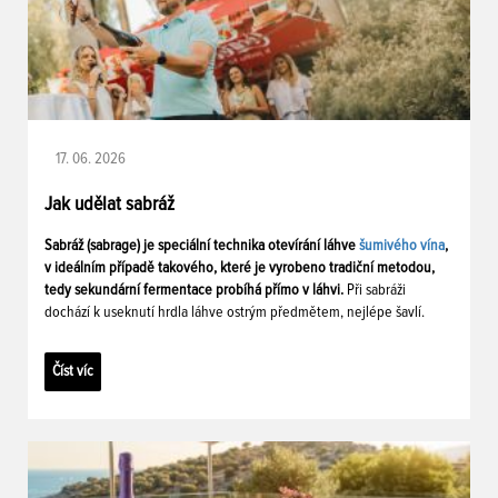
17. 06. 2026
Jak udělat sabráž
Sabráž (sabrage) je speciální technika otevírání láhve
šumivého vína
,
v ideálním případě takového, které je vyrobeno tradiční metodou,
tedy sekundární fermentace probíhá přímo v láhvi.
Při sabráži
dochází k useknutí hrdla láhve ostrým předmětem, nejlépe šavlí.
Číst víc