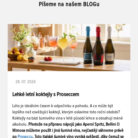
Píšeme na našem BLOGu
28. 07. 2026
Lehké letní koktejly s Proseccem
Léto je ideálním časem k odpočinku a pohodu. A co může být
lepšího než osvěžující koktejl, kterým oslavíme toto roční období?
Koktejly na bázi šumivého vína v létě působí lehce a obsahují méně
alkoholu.
Přestože na přípravu nápojů jako Aperol Spritz, Bellini či
Mimosa můžeme použít i jiná šumivá vína, nejčastěji sáhneme právě
po
Proseccu
. Toto italské šumivé víno vyniká svěžestí, díky čemuž se