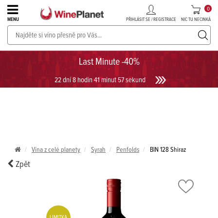
0
PŘIHLÁSIT SE / REGISTRACE
NIC TU NECINKÁ
MENU
PROSECCO v akci až do -30%!
UKÁZAT PROSECCO
Last Minute -40%
22 dní 8 hodin 41 minut 57 sekund
Vína z celé planety
Syrah
Penfolds
BIN 128 Shiraz
Zpět
LIMITKA