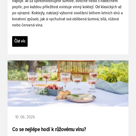
nápoje. Ať už upřednostňujete šumivé, ovocné nebo s nádechem
pepře, pro každou příležitost existuje vinný koktejl. Od klasických až
po výrazné. Koktejly, nabízejí výborné osvěžení během letních dnů a
kreativní způsob, jak si vychutnat svá oblíbená šumivá, bílá, růžová
nebo červená vína.
Číst víc
10. 06. 2026
Co se nejlépe hodí k růžovému vínu?