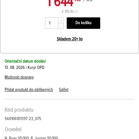
1 644
2 192 Kč / l
+
-
Skladem 20+ ks
Orientační datum dodání
13. 08. 2026 | Kurýr DPD
Možnosti dopravy
Přidat produkt do oblíbených
Sdílet
Kód produktu
560106101397-23_075
Ocenění
N. Ryan 95/100, R. Jordan 95/100