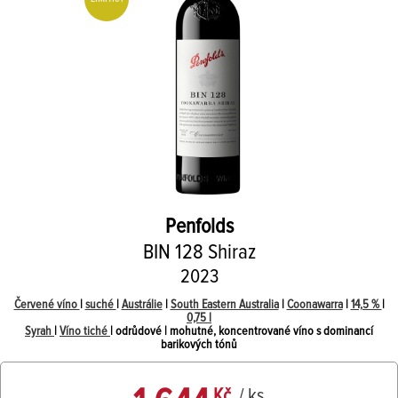
Penfolds
BIN 128 Shiraz
2023
Červené víno
|
suché
|
Austrálie
|
South Eastern Australia
|
Coonawarra
|
14,5 %
|
0,75 l
Syrah
|
Víno tiché
| odrůdové | mohutné, koncentrované víno s dominancí
barikových tónů
Kč
/ ks