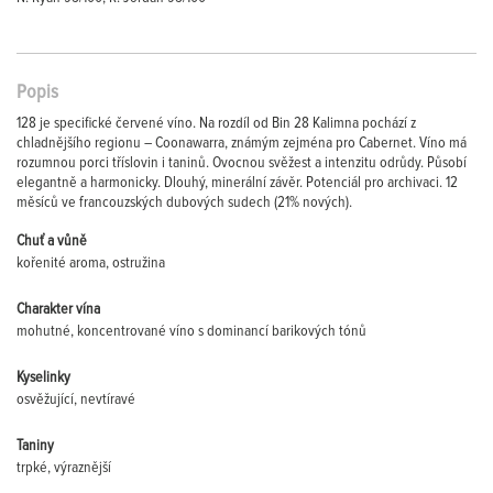
Popis
128 je specifické červené víno. Na rozdíl od Bin 28 Kalimna pochází z
chladnějšího regionu – Coonawarra, známým zejména pro Cabernet. Víno má
rozumnou porci tříslovin i taninů. Ovocnou svěžest a intenzitu odrůdy. Působí
elegantně a harmonicky. Dlouhý, minerální závěr. Potenciál pro archivaci. 12
měsíců ve francouzských dubových sudech (21% nových).
Chuť a vůně
kořenité aroma, ostružina
Charakter vína
mohutné, koncentrované víno s dominancí barikových tónů
Kyselinky
osvěžující, nevtíravé
Taniny
trpké, výraznější