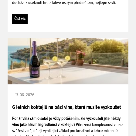
dochází k useknutí hrdla láhve ostrým předmětem, nejlépe šavlí.
Číst víc
17. 06. 2026
6 letních koktejlů na bázi vína, které musíte vyzkoušet
Pohár vína sám o sobě je vždy potěšením, ale vyzkoušeli jste někdy
víno jako hlavní ingredienci v koktejlu?
Přirozená komplexnost vína a
svěžest z něj dělají vynikající základ pro kreativní a lehce míchané