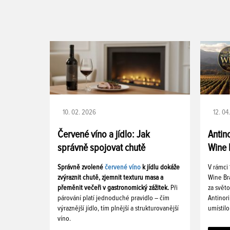
10. 02. 2026
12. 04
Červené víno a jídlo: Jak
Antin
správně spojovat chutě
Wine 
Správně zvolené
červené víno
k jídlu dokáže
V rámci
zvýraznit chutě, zjemnit texturu masa a
Wine Br
přeměnit večeři v gastronomický zážitek.
Při
za světo
párování platí jednoduché pravidlo – čím
Antinori
výraznější jídlo, tím plnější a strukturovanější
umístilo
víno.