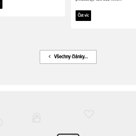
c
Číst víc
Všechny články...