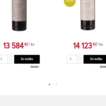
LIMITKA
13 584
14 123
Kč
/ ks
Kč
/ ks
+
+
-
-
Skladem
Sklad