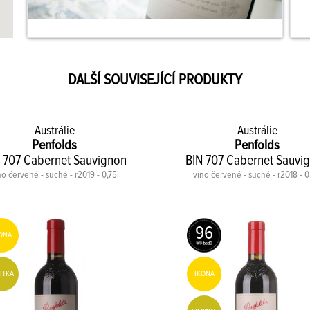
DALŠÍ SOUVISEJÍCÍ PRODUKTY
Austrálie
Austrálie
Penfolds
Penfolds
 707 Cabernet Sauvignon
BIN 707 Cabernet Sauvi
no červené - suché - r2019 - 0,75l
víno červené - suché - r2018 - 0
96
ONA
ITKA
IKONA