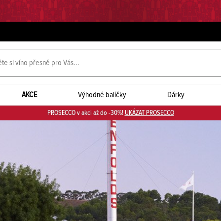
AKCE
Výhodné balíčky
Dárky
PROSECCO v akci až do -30%!
UKÁZAT PROSECCO