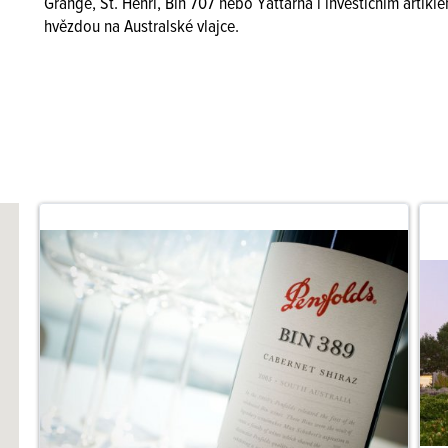
Grange, St. Henri, Bin 707 nebo Yattarna i investičním artik
hvězdou na Australské vlajce.