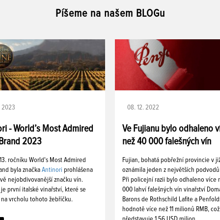
Píšeme na našem BLOGu
. 2023
08. 12. 2022
ori - World’s Most Admired
Ve Fujianu bylo odhaleno v
Brand 2023
než 40 000 falešných vín
 13. ročníku World's Most Admired
Fujian, bohatá pobřežní provincie v ji
and byla značka
Antinori
prohlášena
oznámila jeden z největších podvodů 
vě nejobdivovanější značku vín.
Při policejní razii bylo odhaleno více
 je první italské vinařství, které se
000 lahví falešných vín vinařství Dom
 na vrcholu tohoto žebříčku.
Barons de Rothschild Lafite a Penfold
hodnotě více než 11 milionů RMB, což
představuje 1,56 USD milion.