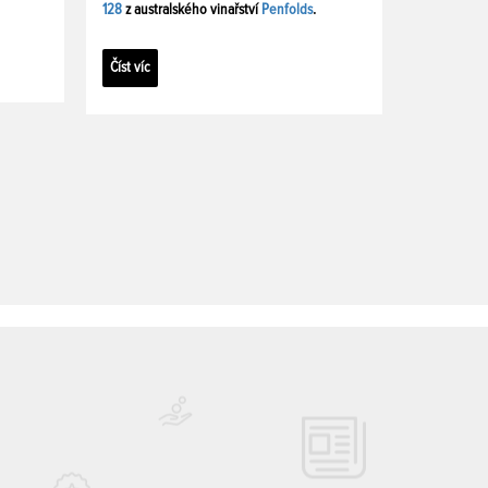
128
z australského vinařství
Penfolds
.
Číst víc