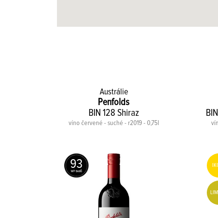
Austrálie
Penfolds
BIN 128 Shiraz
BIN
víno červené - suché - r2019 - 0,75l
ví
0,75l
93
IK
LIM