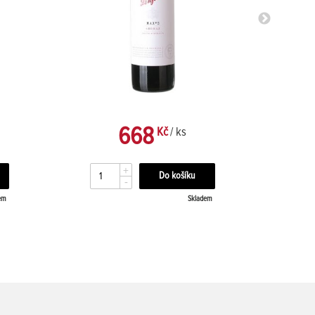
LIMITK
668
Kč
/ ks
+
-
em
Skladem