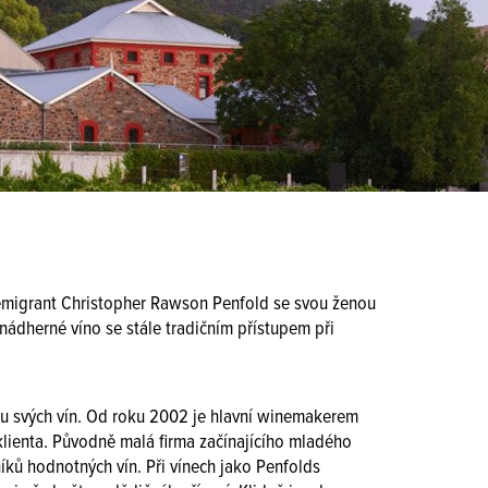
ký emigrant Christopher Rawson Penfold se svou ženou
nádherné víno se stále tradičním přístupem při
tu svých vín. Od roku 2002 je hlavní winemakerem
klienta. Původně malá firma začínajícího mladého
ků hodnotných vín. Při vínech jako Penfolds