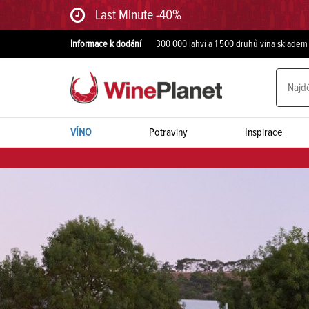
Last Minute -40%
Informace k dodání
300 000 lahví a 1 500 druhů vína skladem
VÍNO
Potraviny
Inspirace