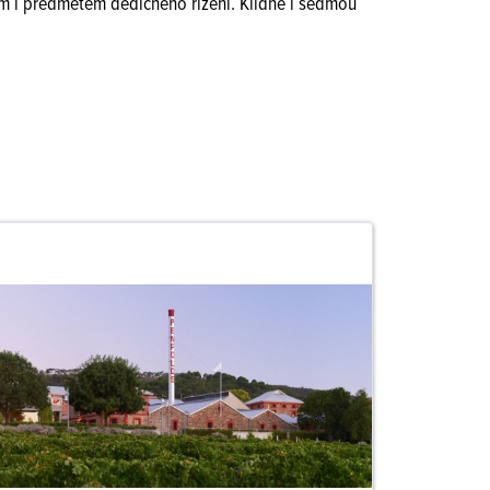
lem i předmětem dědičného řízení. Klidně i sedmou