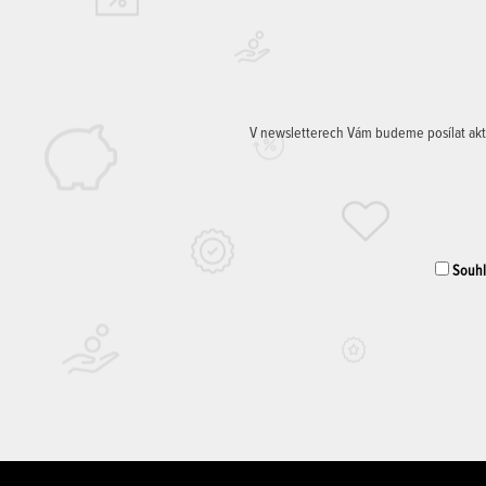
V newsletterech Vám budeme posílat aktuá
Souhla