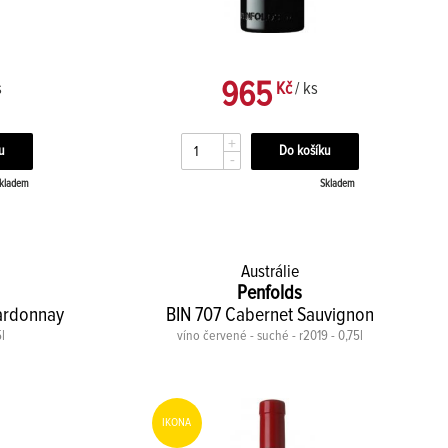
965
s
Kč
/ ks
+
-
kladem
Skladem
Austrálie
Penfolds
hardonnay
BIN 707 Cabernet Sauvignon
5l
víno červené - suché - r2019 - 0,75l
IKONA