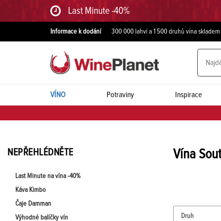
Last Minute -40%
Informace k dodání
300 000 lahví a 1 500 druhů vína skladem
VÍNO
Potraviny
Inspirace
NEPŘEHLÉDNĚTE
Vína Sout
Last Minute na vína -40%
Káva Kimbo
Čaje Damman
Druh
Výhodné balíčky vín