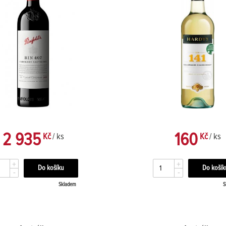
2 935
160
Kč
/ ks
Kč
/ ks
+
+
-
-
Skladem
S