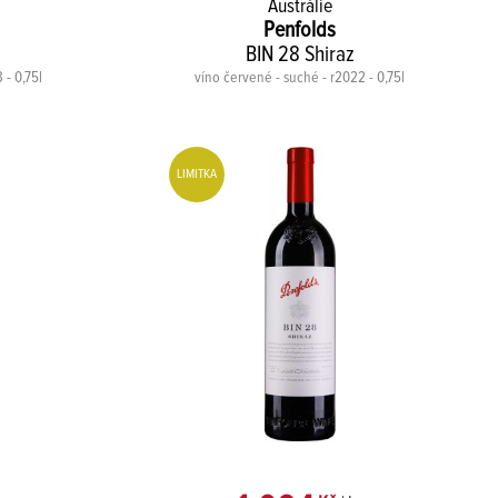
Austrálie
Penfolds
BIN 28 Shiraz
 - 0,75l
víno červené - suché - r2022 - 0,75l
LIMITKA