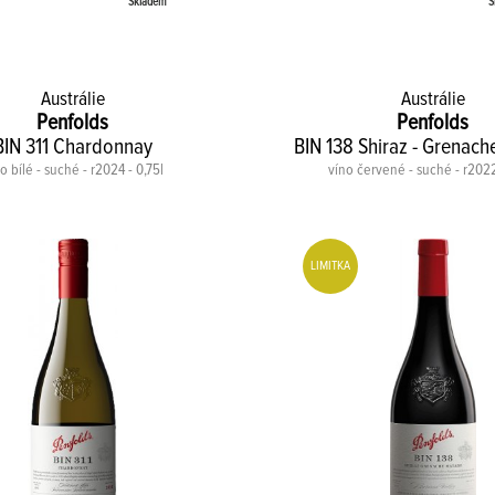
Skladem
S
Austrálie
Austrálie
Penfolds
Penfolds
BIN 311 Chardonnay
BIN 138 Shiraz - Grenach
o bílé - suché - r2024 - 0,75l
víno červené - suché - r2022
LIMITKA