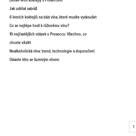
Lehké letní koktejly s Proseccem
Jak udělat sabráž
6 letních koktejlů na bázi vína, které musíte vyzkoušet
Co se nejlépe hodí k růžovému vínu?
10 nejčastějších otázek o Proseccu: Všechno, co
chcete vědět
Nealkoholická vína: trend, technologie a doporučení
Oslavte léto se šumivým vínem