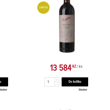
LIMITKA
13 584
Kč
/ ks
+
-
kladem
Skladem