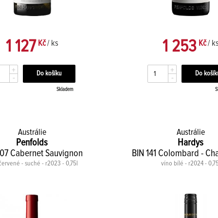
1 127
1 253
Kč
/ ks
Kč
/ k
+
+
-
-
Skladem
S
Austrálie
Austrálie
Penfolds
Hardys
407 Cabernet Sauvignon
BIN 141 Colombard - C
červené - suché - r2023 - 0,75l
víno bílé - r2024 - 0,7