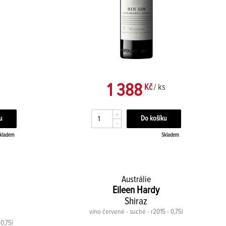
1 388
Kč
/ ks
+
-
kladem
Skladem
Austrálie
Eileen Hardy
Shiraz
víno červené - suché - r2015 - 0,75l
 0,75l