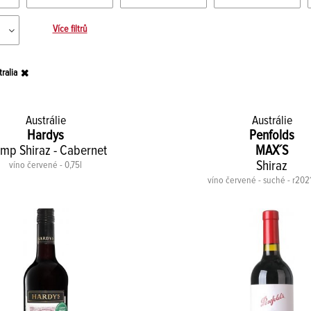
Více filtrů
ralia
Austrálie
Austrálie
Hardys
Penfolds
amp Shiraz - Cabernet
MAX´S
Shiraz
víno červené - 0,75l
víno červené - suché - r2021