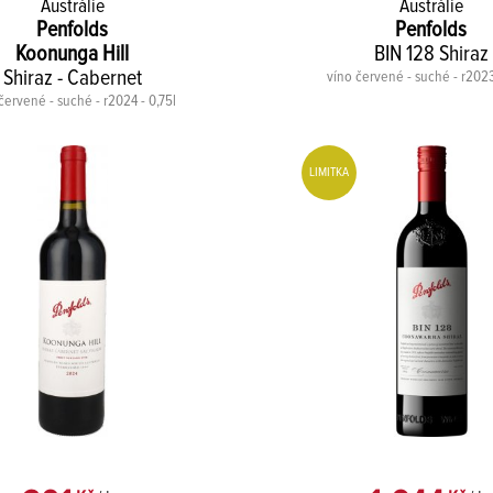
Austrálie
Austrálie
Penfolds
Penfolds
Koonunga Hill
BIN 128 Shiraz
Shiraz - Cabernet
víno červené - suché - r2023
červené - suché - r2024 - 0,75l
LIMITKA