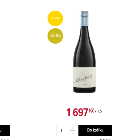
IKONA
LIMITKA
1 697
Kč
/ ks
+
-