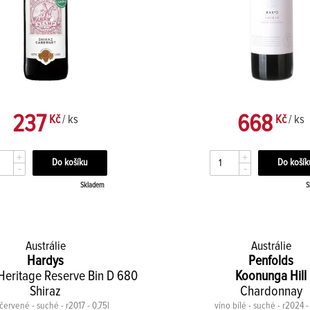
237
668
Kč
/ ks
Kč
/ ks
+
+
-
-
Skladem
S
Austrálie
Austrálie
Hardys
Penfolds
Heritage Reserve Bin D 680
Koonunga Hill
Shiraz
Chardonnay
červené - suché - r2017 - 0,75l
víno bílé - suché - r2024 -