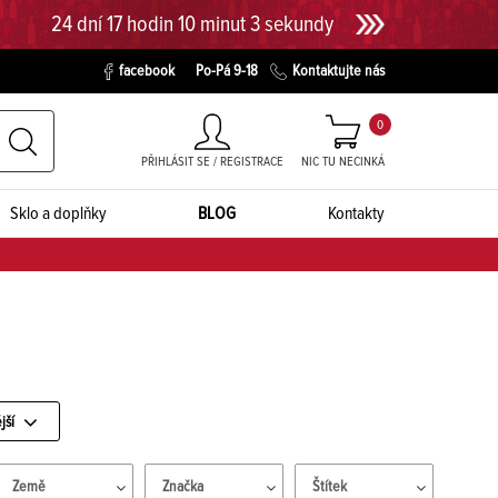
24 dní 17 hodin 10 minut 2 sekundy
facebook
Po-Pá 9-18
Kontaktujte nás
0
PŘIHLÁSIT SE / REGISTRACE
NIC TU NECINKÁ
Sklo a doplňky
BLOG
Kontakty
jší
Země
Značka
Štítek