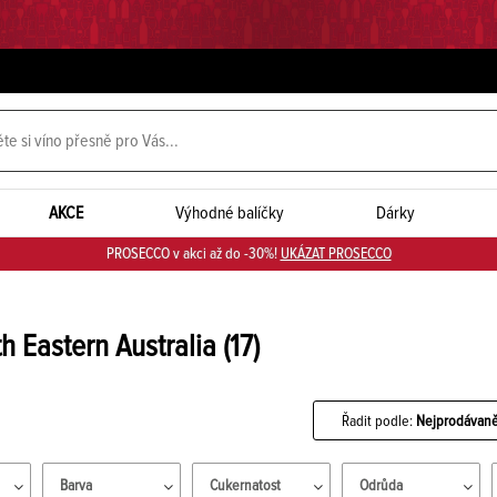
AKCE
Výhodné balíčky
Dárky
PROSECCO v akci až do -30%!
UKÁZAT PROSECCO
h Eastern Australia
(17)
Řadit podle:
Nejprodávaně
Barva
Cukernatost
Odrůda