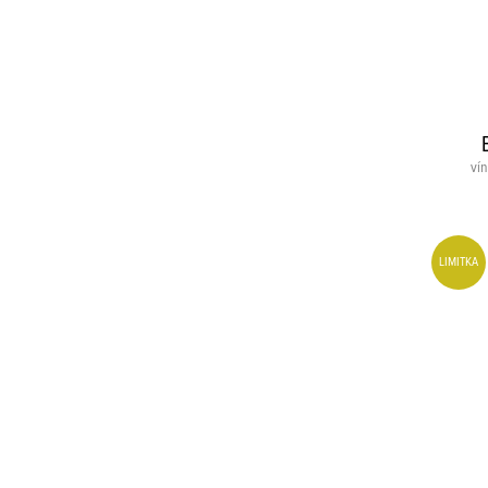
vín
LIMITKA