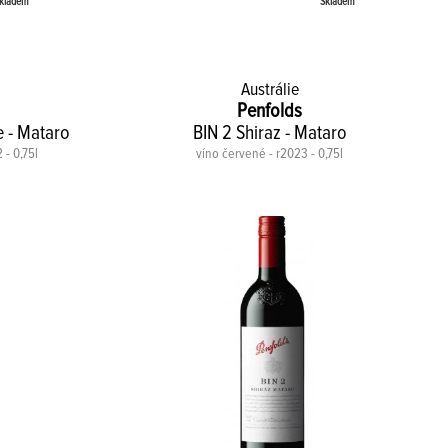
kladem
Skladem
Austrálie
Penfolds
e - Mataro
BIN 2 Shiraz - Mataro
 - 0,75l
víno červené - r2023 - 0,75l