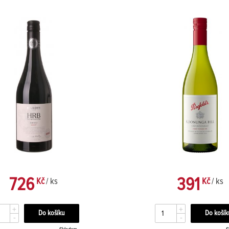
726
391
Kč
/ ks
Kč
/ ks
+
+
-
-