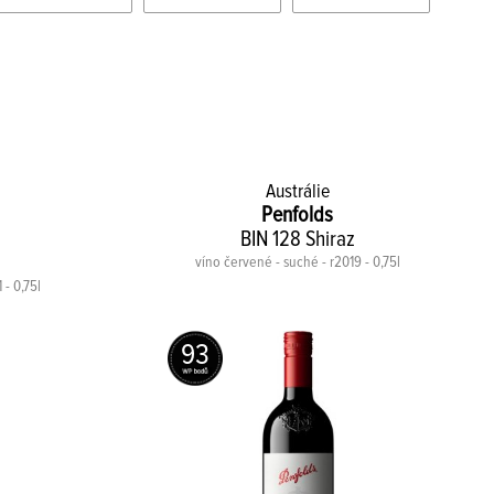
Austrálie
Penfolds
BIN 128 Shiraz
víno červené - suché - r2019 - 0,75l
 - 0,75l
93