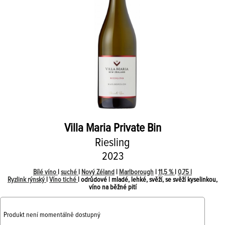
Villa Maria
Private Bin
Riesling
2023
Bílé víno
|
suché
|
Nový Zéland
|
Marlborough
|
11,5 %
|
0,75 l
Ryzlink rýnský
|
Víno tiché
| odrůdové | mladé, lehké, svěží, se svěží kyselinkou,
víno na běžné pití
Produkt není momentálně dostupný