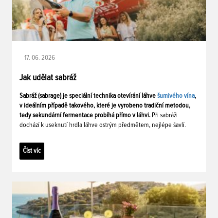
17. 06. 2026
Jak udělat sabráž
Sabráž (sabrage) je speciální technika otevírání láhve
šumivého vína
,
v ideálním případě takového, které je vyrobeno tradiční metodou,
tedy sekundární fermentace probíhá přímo v láhvi.
Při sabráži
dochází k useknutí hrdla láhve ostrým předmětem, nejlépe šavlí.
Číst víc