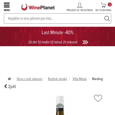
0
PŘIHLÁSIT SE / REGISTRACE
NIC TU NECINKÁ
MENU
PROSECCO v akci až do -30%!
UKÁZAT PROSECCO
Last Minute -40%
25 dní 12 hodin 12 minut 21 sekund
Vína z celé planety
Ryzlink rýnský
Villa Maria
Riesling
Zpět