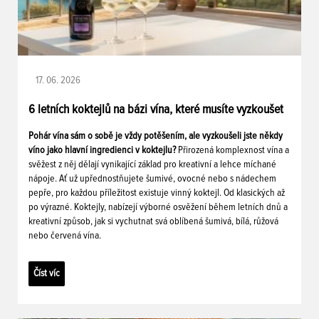
17. 06. 2026
6 letních koktejlů na bázi vína, které musíte vyzkoušet
Pohár vína sám o sobě je vždy potěšením, ale vyzkoušeli jste někdy
víno jako hlavní ingredienci v koktejlu?
Přirozená komplexnost vína a
svěžest z něj dělají vynikající základ pro kreativní a lehce míchané
nápoje. Ať už upřednostňujete šumivé, ovocné nebo s nádechem
pepře, pro každou příležitost existuje vinný koktejl. Od klasických až
po výrazné. Koktejly, nabízejí výborné osvěžení během letních dnů a
kreativní způsob, jak si vychutnat svá oblíbená šumivá, bílá, růžová
nebo červená vína.
Číst víc