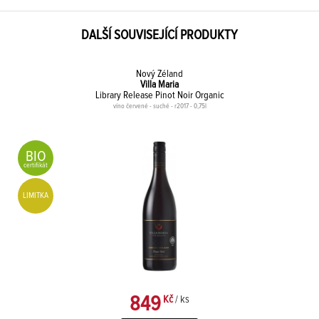
DALŠÍ SOUVISEJÍCÍ PRODUKTY
Nový Zéland
Villa Maria
Library Release Pinot Noir Organic
víno červené - suché - r2017 - 0,75l
BIO
certifikát
LIMITKA
849
Kč
/ ks