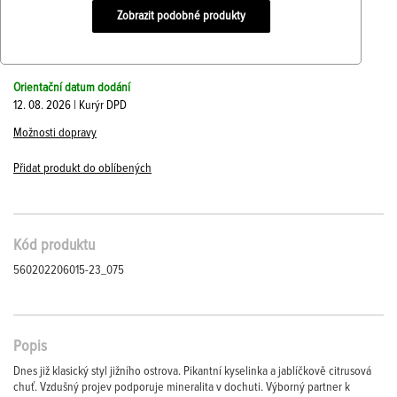
Zobrazit podobné produkty
Orientační datum dodání
12. 08. 2026 | Kurýr DPD
Možnosti dopravy
Přidat produkt do oblíbených
Kód produktu
560202206015-23_075
Popis
Dnes již klasický styl jižního ostrova. Pikantní kyselinka a jablíčkově citrusová
chuť. Vzdušný projev podporuje mineralita v dochuti. Výborný partner k