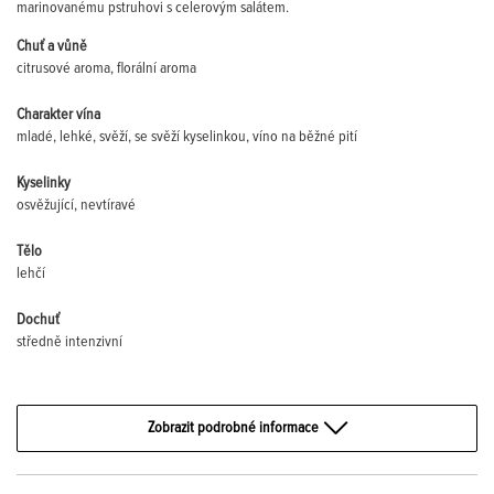
marinovanému pstruhovi s celerovým salátem.
Chuť a vůně
citrusové aroma, florální aroma
Charakter vína
mladé, lehké, svěží, se svěží kyselinkou, víno na běžné pití
Kyselinky
osvěžující, nevtíravé
Tělo
lehčí
Dochuť
středně intenzivní
Zobrazit podrobné informace