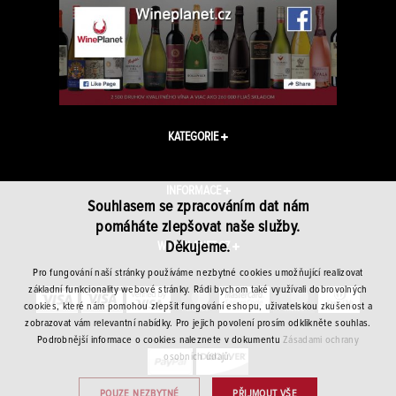
KATEGORIE
INFORMACE
Souhlasem se zpracováním dat nám
pomáháte zlepšovat naše služby.
Děkujeme.
WINEPLANET.CZ
Pro fungování naší stránky používáme nezbytné cookies umožňující realizovat
základní funkcionality webové stránky. Rádi bychom také využívali dobrovolných
cookies, které nám pomohou zlepšit fungování eshopu, uživatelskou zkušenost a
zobrazovat vám relevantní nabídky. Pro jejich povolení prosím odklikněte souhlas.
Podrobnější informace o cookies naleznete v dokumentu
Zásadami ochrany
osobních údajů.
POUZE NEZBYTNÉ
PŘIJMOUT VŠE