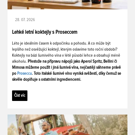
28. 07. 2026
Lehké letní koktejly s Proseccem
Léto je ideálním časem k odpočinku a pohodu. A co může být
lepšího než osvěžující koktejl, kterým oslavíme toto roční období?
Koktejly na bázi šumivého vína v létě působí lehce a obsahují méně
alkoholu.
Přestože na přípravu nápojů jako Aperol Spritz, Bellini či
Mimosa můžeme použít i jiná šumivá vína, nejčastěji sáhneme právě
po
Proseccu
. Toto italské šumivé víno vyniká svěžestí, díky čemuž se
skvěle doplňuje s ostatními ingrediencemi.
Číst víc