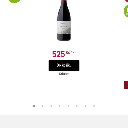
ce
525
Kč
/ ks
Skladem