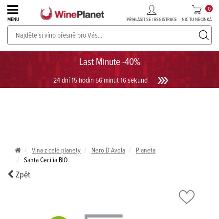
0
PŘIHLÁSIT SE / REGISTRACE
NIC TU NECINKÁ
MENU
PROSECCO v akci až do -30%!
UKÁZAT PROSECCO
Last Minute -40%
24 dní 15 hodin 56 minut 16 sekund
Vína z celé planety
Nero D´Avola
Planeta
Santa Cecilia BIO
Zpět