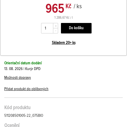
965
Kč
/ ks
1 286,67 Kč / l
+
-
Skladem 20+ ks
Orientační datum dodání
13. 08. 2026 | Kurýr DPD
Možnosti dopravy
Přidat produkt do oblíbených
Kód produktu
511208501005-22_075BIO
Ocenění