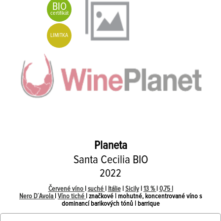
BIO
certifikát
LIMITKA
Planeta
Santa Cecilia BIO
2022
Červené víno
|
suché
|
Itálie
|
Sicily
|
13 %
|
0,75 l
Nero D´Avola
|
Víno tiché
| značkové | mohutné, koncentrované víno s
dominancí barikových tónů | barrique