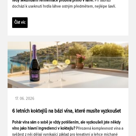
tedy sekundární fermentace probíhá přímo v láhvi.
Při sabráži
dochází k useknutí hrdla láhve ostrým předmětem, nejlépe šavlí.
Číst víc
17. 06. 2026
6 letních koktejlů na bázi vína, které musíte vyzkoušet
Pohár vína sám o sobě je vždy potěšením, ale vyzkoušeli jste někdy
víno jako hlavní ingredienci v koktejlu?
Přirozená komplexnost vína a
svěžest z něj dělají vynikající základ pro kreativní a lehce míchané