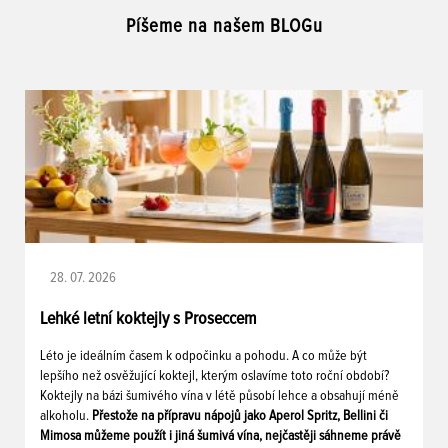
Píšeme na našem BLOGu
28. 07. 2026
Lehké letní koktejly s Proseccem
Léto je ideálním časem k odpočinku a pohodu. A co může být
lepšího než osvěžující koktejl, kterým oslavíme toto roční období?
Koktejly na bázi šumivého vína v létě působí lehce a obsahují méně
alkoholu.
Přestože na přípravu nápojů jako Aperol Spritz, Bellini či
Mimosa můžeme použít i jiná šumivá vína, nejčastěji sáhneme právě