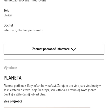
jemné, zapracované, integrované
Tělo
plnější
Dochuť
intenzivní, dlouhá, perzistentní
Zobrazit podrobné informace
Výrobce
PLANETA
Planeta patří mezi lídry místního vinařství. Zdrojem pro vína jsou vinohrady v
šesti částech ostrova. Nejdůležitější jsou Vittoria (Cerasuolo), Noto (Santa
Cecilia) a stále častěji oblast Etna.
Více o výrobci