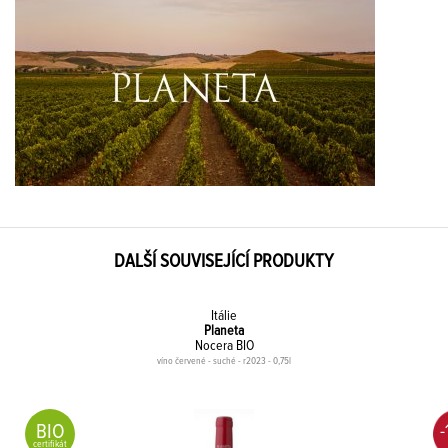
DALŠÍ SOUVISEJÍCÍ PRODUKTY
Itálie
Planeta
Nocera BIO
víno červené - suché - r2023 - 0,75l
BIO
-
certifikát