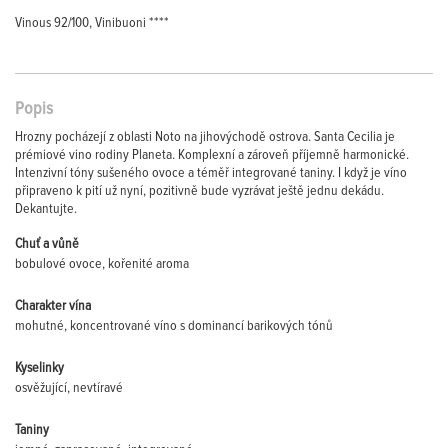
Vinous 92/100, Vinibuoni ****
Popis
Hrozny pocházejí z oblasti Noto na jihovýchodě ostrova. Santa Cecilia je
prémiové vino rodiny Planeta. Komplexní a zároveň příjemně harmonické.
Intenzivní tóny sušeného ovoce a téměř integrované taniny. I když je víno
připraveno k pití už nyní, pozitivně bude vyzrávat ještě jednu dekádu.
Dekantujte.
Chuť a vůně
bobulové ovoce, kořenité aroma
Charakter vína
mohutné, koncentrované víno s dominancí barikových tónů
Kyselinky
osvěžující, nevtíravé
Taniny