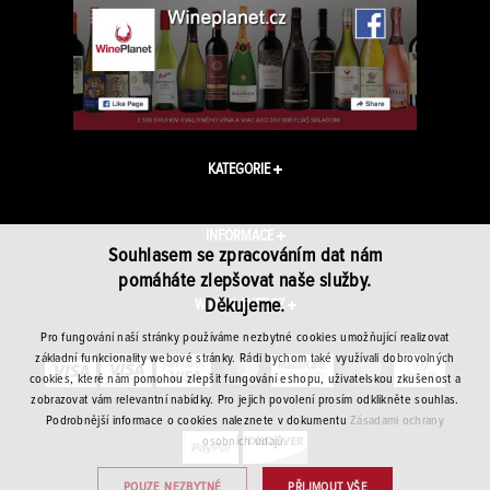
KATEGORIE
INFORMACE
Souhlasem se zpracováním dat nám
pomáháte zlepšovat naše služby.
Děkujeme.
WINEPLANET.CZ
Pro fungování naší stránky používáme nezbytné cookies umožňující realizovat
základní funkcionality webové stránky. Rádi bychom také využívali dobrovolných
cookies, které nám pomohou zlepšit fungování eshopu, uživatelskou zkušenost a
zobrazovat vám relevantní nabídky. Pro jejich povolení prosím odklikněte souhlas.
Podrobnější informace o cookies naleznete v dokumentu
Zásadami ochrany
osobních údajů.
POUZE NEZBYTNÉ
PŘIJMOUT VŠE