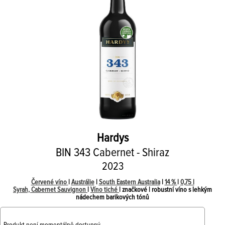
Hardys
BIN 343 Cabernet - Shiraz
2023
Červené víno
|
Austrálie
|
South Eastern Australia
|
14 %
|
0,75 l
Syrah, Cabernet Sauvignon
|
Víno tiché
| značkové | robustní víno s lehkým
nádechem barikových tónů