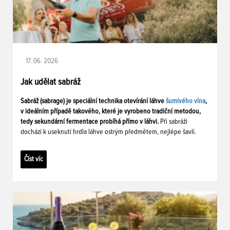
17. 06. 2026
Jak udělat sabráž
Sabráž (sabrage) je speciální technika otevírání láhve
šumivého vína
,
v ideálním případě takového, které je vyrobeno tradiční metodou,
tedy sekundární fermentace probíhá přímo v láhvi.
Při sabráži
dochází k useknutí hrdla láhve ostrým předmětem, nejlépe šavlí.
Číst víc