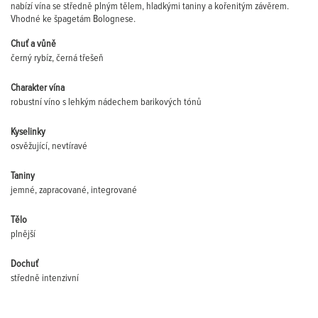
nabízí vína se středně plným tělem, hladkými taniny a kořenitým závěrem.
Vhodné ke špagetám Bolognese.
Chuť a vůně
černý rybíz, černá třešeň
Charakter vína
robustní víno s lehkým nádechem barikových tónů
Kyselinky
osvěžující, nevtíravé
Taniny
jemné, zapracované, integrované
Tělo
plnější
Dochuť
středně intenzivní