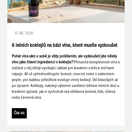
17. 06. 2026
6 letních koktejlů na bázi vína, které musíte vyzkoušet
Pohár vína sám o sobě je vždy potěšením, ale vyzkoušeli jste někdy
víno jako hlavní ingredienci v koktejlu?
Přirozená komplexnost vína a
svěžest z něj dělají vynikající základ pro kreativní a lehce míchané
nápoje. Ať už upřednostňujete šumivé, ovocné nebo s nádechem
pepře, pro každou příležitost existuje vinný koktejl. Od klasických až
po výrazné. Koktejly, nabízejí výborné osvěžení během letních dnů a
kreativní způsob, jak si vychutnat svá oblíbená šumivá, bílá, růžová
nebo červená vína.
Číst víc