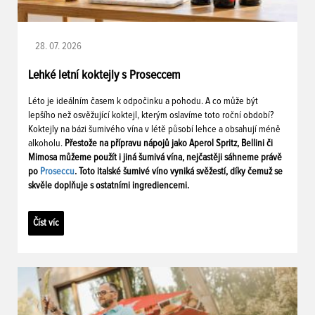
28. 07. 2026
Lehké letní koktejly s Proseccem
Léto je ideálním časem k odpočinku a pohodu. A co může být
lepšího než osvěžující koktejl, kterým oslavíme toto roční období?
Koktejly na bázi šumivého vína v létě působí lehce a obsahují méně
alkoholu.
Přestože na přípravu nápojů jako Aperol Spritz, Bellini či
Mimosa můžeme použít i jiná šumivá vína, nejčastěji sáhneme právě
po
Proseccu
. Toto italské šumivé víno vyniká svěžestí, díky čemuž se
skvěle doplňuje s ostatními ingrediencemi.
Číst víc