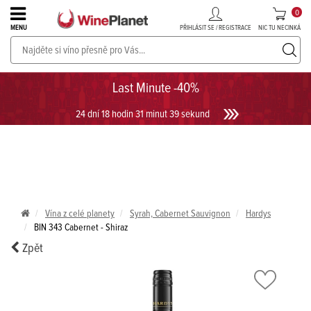
0
PŘIHLÁSIT SE / REGISTRACE
NIC TU NECINKÁ
MENU
PROSECCO v akci až do -30%!
UKÁZAT PROSECCO
Last Minute -40%
24 dní 18 hodin 31 minut 39 sekund
Vína z celé planety
Syrah, Cabernet Sauvignon
Hardys
BIN 343 Cabernet - Shiraz
Zpět