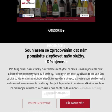
KATEGORIE
INFORMACE
Souhlasem se zpracováním dat nám
pomáháte zlepšovat naše služby.
Děkujeme.
WINEPLANET.CZ
Pro fungování naší stránky používáme nezbytné cookies umožňující realizovat
základní funkcionality webové stránky. Rádi bychom také využívali dobrovolných
cookies, které nám pomohou zlepšit fungování eshopu, uživatelskou zkušenost a
zobrazovat vám relevantní nabídky. Pro jejich povolení prosím odklikněte souhlas.
Podrobnější informace o cookies naleznete v dokumentu
Zásadami ochrany
osobních údajů.
POUZE NEZBYTNÉ
PŘIJMOUT VŠE