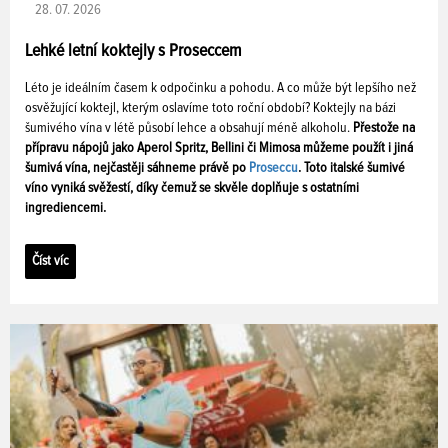
28. 07. 2026
Lehké letní koktejly s Proseccem
Léto je ideálním časem k odpočinku a pohodu. A co může být lepšího než
osvěžující koktejl, kterým oslavíme toto roční období? Koktejly na bázi
šumivého vína v létě působí lehce a obsahují méně alkoholu.
Přestože na
přípravu nápojů jako Aperol Spritz, Bellini či Mimosa můžeme použít i jiná
šumivá vína, nejčastěji sáhneme právě po
Proseccu
. Toto italské šumivé
víno vyniká svěžestí, díky čemuž se skvěle doplňuje s ostatními
ingrediencemi.
Číst víc