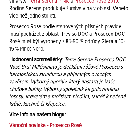
vinařství
Terra Serena PINK
a
Prosecco Rosé 2019
.
Rodina Serena produkuje šumivá vína v oblasti Veneto
více než jedno století.
Prosecco Rosé podle stanovených přísných pravidel
musí pocházet z oblasti Treviso DOC a Prosecco DOC
Rosé musí být vyrobeny z 85-90 % odrůdy Glera a 10-
15 % Pinot Nero.
Hodnocení sommeliérky
:
Terra Serena Prosecco DOC
Rosé Brut Millésimato je delikátní růžové Prosecco s
harmonickou strukturou a příjemným ovocným
závěrem. Výborný aperitiv, který nastartuje Vaše
chuťové buňky. Výborný společník ke grilovanému
lososu, krevetám a mořským plodům, taktéž k pečené
krůtě, kachně či křepelce.
Více info na našem blogu:
Vánoční novinka - Prosecco Rosé