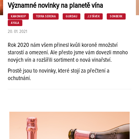
Významné novinky na planetě vína
KANONKOP
TERRA SERENA
GURDAU
J.STÁVEK
SONBERK
AYALA
20. 01. 2021
Rok 2020 nám všem přinesl kvůli koroně množství
starostí a omezení. Ale přesto jsme vám dovezli mnoho
nových vín a rozšířili sortiment o nová vinařství.
Prostě jsou to novinky, které stojí za přečtení a
ochutnání.