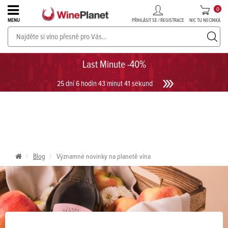
0
PŘIHLÁSIT SE / REGISTRACE
NIC TU NECINKÁ
MENU
PROSECCO v akci až do -30%!
UKÁZAT PROSECCO
Last Minute -40%
25 dní 6 hodin 43 minut 40 sekund
Blog
Významné novinky na planetě vína