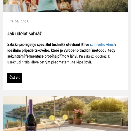
17. 06. 2026
Jak udělat sabráž
Sabráž (sabrage) je speciální technika otevírání láhve
šumivého vína
, v
ideálním případě takového, které je vyrobeno tradiční metodou, tedy
sekundární fermentace probíhá přímo v láhvi.
Při sabráži dochází k
useknutí hrdla láhve ostrým předmětem, nejlépe šavlí.
Číst víc