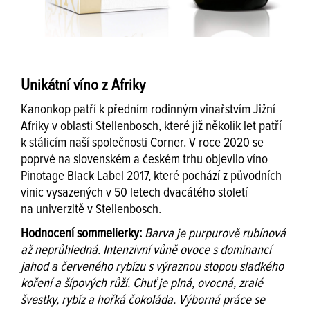
Unikátní víno z Afriky
Kanonkop patří k předním rodinným vinařstvím Jižní
Afriky v oblasti Stellenbosch, které již několik let patří
k stálicím naší společnosti Corner. V roce 2020 se
poprvé na slovenském a českém trhu objevilo víno
Pinotage Black Label 2017, které pochází z původních
vinic vysazených v 50 letech dvacátého století
na univerzitě v Stellenbosch.
Hodnocení sommelierky:
Barva je purpurově rubínová
až neprůhledná. Intenzivní vůně ovoce s dominancí
jahod a červeného rybízu s výraznou stopou sladkého
koření a šípových růží. Chuť je plná, ovocná, zralé
švestky, rybíz a hořká čokoláda. Výborná práce se