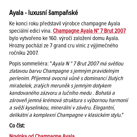
Ayala - luxusní šampaňské
Ke konci roku představil výrobce champagne Ayala
speciální edici vína.
Champagne Ayala N° 7 Brut 2007
bylo vytvořeno ke 160. výročí založení domu Ayala.
Hrozny pochází ze 7 grand cru vinic z výjimečného
ročníku 2007.
Popis sommeliéra: "
Ayala N ° 7 Brut 2007 má světlou
zlatavou barvu Champagne s jemným pravidelným
perlením. Příjemná ovocná vůně s dominancí žlutých
mirabelek, zralých meruněk s jemným dotykem
kandovaného zázvoru a lučního medu . Bohatá a
zároveň jemná krémová struktura s výbornou harmonií
a svěží kyselinkou, minerální v závěru. Elegantní,
delikátní a komplexní Champagne v klasickém stylu.
"
Co číst:
Novinka od Champagne Ayala