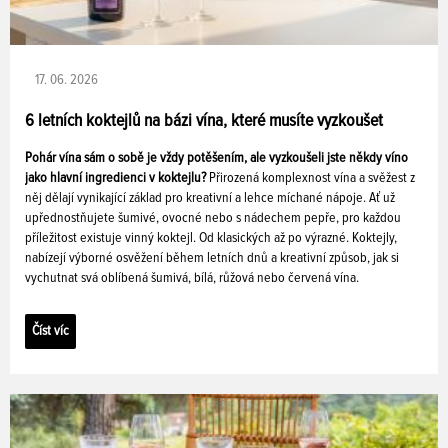
17. 06. 2026
6 letních koktejlů na bázi vína, které musíte vyzkoušet
Pohár vína sám o sobě je vždy potěšením, ale vyzkoušeli jste někdy víno
jako hlavní ingredienci v koktejlu?
Přirozená komplexnost vína a svěžest z
něj dělají vynikající základ pro kreativní a lehce míchané nápoje. Ať už
upřednostňujete šumivé, ovocné nebo s nádechem pepře, pro každou
příležitost existuje vinný koktejl. Od klasických až po výrazné. Koktejly,
nabízejí výborné osvěžení během letních dnů a kreativní způsob, jak si
vychutnat svá oblíbená šumivá, bílá, růžová nebo červená vína.
Číst víc