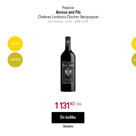
Francie
Arnoux and Fils
Chateau Lestours Clocher Vacqueyras
víno červené - suché - r2019 - 0,75l
IKONA
LIMITKA
L
1 131
Kč
/ ks
Skladem