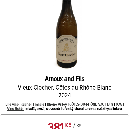
Arnoux and Fils
Vieux Clocher, Côtes du Rhône Blanc
2024
Bílé víno
|
suché
|
Francie
|
Rhône Valley
|
CÔTES-DU-RHÔNE AOC
|
13 %
|
0,75 l
Víno tiché
| mladší, svěží, s ovocně kořenitý charakterem a svěží kyselinkou
381
Kč
/ ks