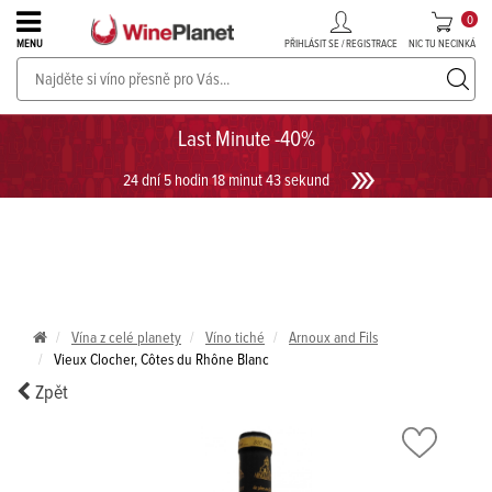
0
PŘIHLÁSIT SE / REGISTRACE
NIC TU NECINKÁ
MENU
PROSECCO v akci až do -30%!
UKÁZAT PROSECCO
Last Minute -40%
24 dní 5 hodin 18 minut 43 sekund
Vína z celé planety
Víno tiché
Arnoux and Fils
Vieux Clocher, Côtes du Rhône Blanc
Zpět