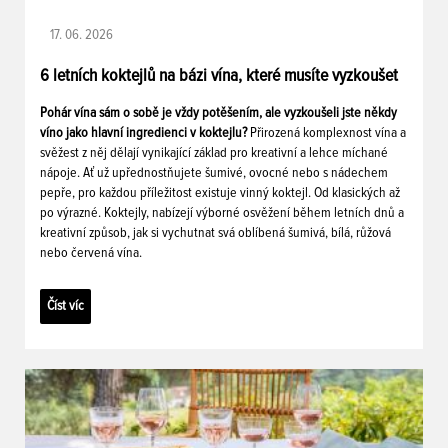
17. 06. 2026
6 letních koktejlů na bázi vína, které musíte vyzkoušet
Pohár vína sám o sobě je vždy potěšením, ale vyzkoušeli jste někdy
víno jako hlavní ingredienci v koktejlu?
Přirozená komplexnost vína a
svěžest z něj dělají vynikající základ pro kreativní a lehce míchané
nápoje. Ať už upřednostňujete šumivé, ovocné nebo s nádechem
pepře, pro každou příležitost existuje vinný koktejl. Od klasických až
po výrazné. Koktejly, nabízejí výborné osvěžení během letních dnů a
kreativní způsob, jak si vychutnat svá oblíbená šumivá, bílá, růžová
nebo červená vína.
Číst víc