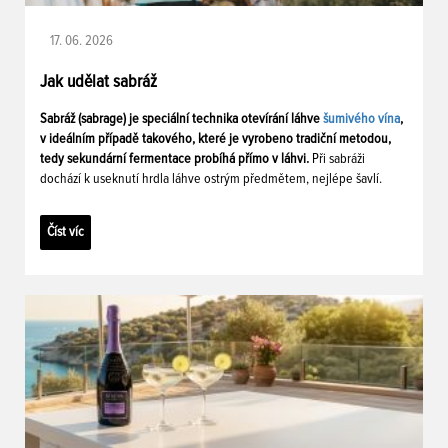
17. 06. 2026
Jak udělat sabráž
Sabráž (sabrage) je speciální technika otevírání láhve
šumivého vína
,
v ideálním případě takového, které je vyrobeno tradiční metodou,
tedy sekundární fermentace probíhá přímo v láhvi.
Při sabráži
dochází k useknutí hrdla láhve ostrým předmětem, nejlépe šavlí.
Číst víc