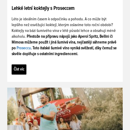
Lehké letní koktejly s Proseccem
Léto je ideálním časem k odpočinku a pohodu. A co může být
lepšího než osvěžující koktejl, kterým oslavíme toto roční období?
Koktejly na bázi šumivého vína v létě působí lehce a obsahují méně
alkoholu.
Přestože na přípravu nápojů jako Aperol Spritz, Bellini či
Mimosa můžeme použít i jiná šumivá vína, nejčastěji sáhneme právě
po
Proseccu
. Toto italské šumivé víno vyniká svěžestí, díky čemuž se
skvěle doplňuje s ostatními ingrediencemi.
Číst víc