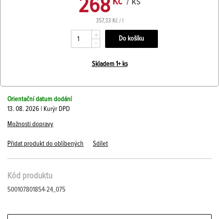
268
Kč
/ ks
357,33 Kč / l
+
-
Skladem 1+ ks
Orientační datum dodání
13. 08. 2026 | Kurýr DPD
Možnosti dopravy
Přidat produkt do oblíbených
Sdílet
Kód produktu
500107801854-24_075