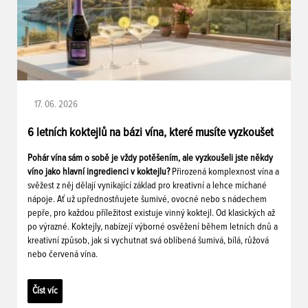
17. 06. 2026
6 letních koktejlů na bázi vína, které musíte vyzkoušet
Pohár vína sám o sobě je vždy potěšením, ale vyzkoušeli jste někdy
víno jako hlavní ingredienci v koktejlu?
Přirozená komplexnost vína a
svěžest z něj dělají vynikající základ pro kreativní a lehce míchané
nápoje. Ať už upřednostňujete šumivé, ovocné nebo s nádechem
pepře, pro každou příležitost existuje vinný koktejl. Od klasických až
po výrazné. Koktejly, nabízejí výborné osvěžení během letních dnů a
kreativní způsob, jak si vychutnat svá oblíbená šumivá, bílá, růžová
nebo červená vína.
Číst víc