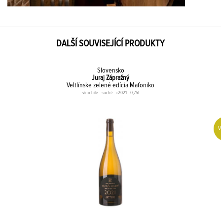
DALŠÍ SOUVISEJÍCÍ PRODUKTY
Slovensko
Juraj Zápražný
Veltlínske zelené edícia Maťoniko
víno bílé - suché - r2021 - 0,75l