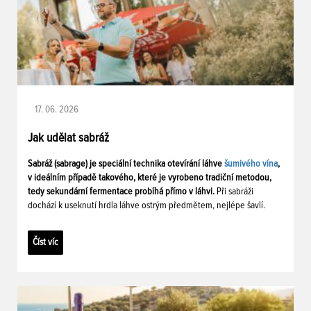
17. 06. 2026
Jak udělat sabráž
Sabráž (sabrage) je speciální technika otevírání láhve
šumivého vína
,
v ideálním případě takového, které je vyrobeno tradiční metodou,
tedy sekundární fermentace probíhá přímo v láhvi.
Při sabráži
dochází k useknutí hrdla láhve ostrým předmětem, nejlépe šavlí.
Číst víc