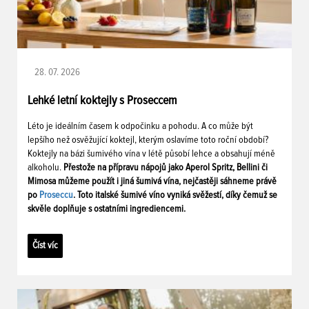
28. 07. 2026
Lehké letní koktejly s Proseccem
Léto je ideálním časem k odpočinku a pohodu. A co může být
lepšího než osvěžující koktejl, kterým oslavíme toto roční období?
Koktejly na bázi šumivého vína v létě působí lehce a obsahují méně
alkoholu.
Přestože na přípravu nápojů jako Aperol Spritz, Bellini či
Mimosa můžeme použít i jiná šumivá vína, nejčastěji sáhneme právě
po
Proseccu
. Toto italské šumivé víno vyniká svěžestí, díky čemuž se
skvěle doplňuje s ostatními ingrediencemi.
Číst víc