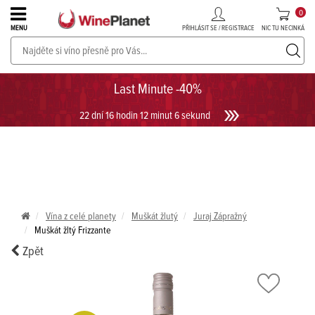
0
PŘIHLÁSIT SE / REGISTRACE
NIC TU NECINKÁ
MENU
PROSECCO v akci až do -30%!
UKÁZAT PROSECCO
Last Minute -40%
22 dní 16 hodin 12 minut 6 sekund
Vína z celé planety
Muškát žlutý
Juraj Zápražný
Muškát žltý Frizzante
Zpět