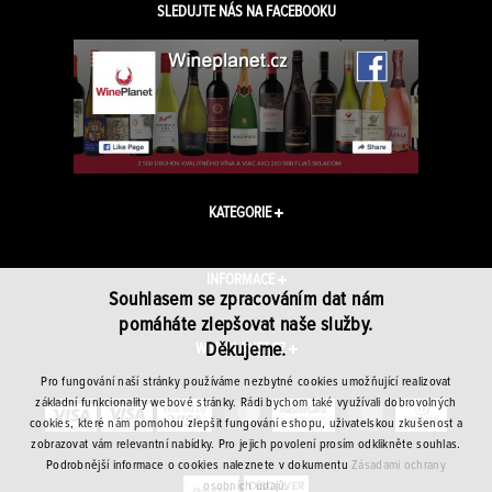
SLEDUJTE NÁS NA FACEBOOKU
KATEGORIE
INFORMACE
Souhlasem se zpracováním dat nám
pomáháte zlepšovat naše služby.
Děkujeme.
WINEPLANET.CZ
Pro fungování naší stránky používáme nezbytné cookies umožňující realizovat
základní funkcionality webové stránky. Rádi bychom také využívali dobrovolných
cookies, které nám pomohou zlepšit fungování eshopu, uživatelskou zkušenost a
zobrazovat vám relevantní nabídky. Pro jejich povolení prosím odklikněte souhlas.
Podrobnější informace o cookies naleznete v dokumentu
Zásadami ochrany
osobních údajů.