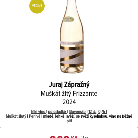
VEGAN
Juraj Zápražný
Muškát žltý Frizzante
2024
Bílé víno
|
polosladké
|
Slovensko
|
12 %
|
0,75 l
Muškát žlutý
|
Perlivé
| mladé, lehké, svěží, se svěží kyselinkou, víno na běžné
pití