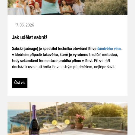
17. 06. 2026
Jak udělat sabráž
Sabráž (sabrage) je speciální technika otevírání láhve
šumivého vína
,
v ideálním případě takového, které je vyrobeno tradiční metodou,
tedy sekundární fermentace probíhá přímo v láhvi.
Při sabráži
dochází k useknutí hrdla láhve ostrým předmětem, nejlépe šavlí.
Číst víc