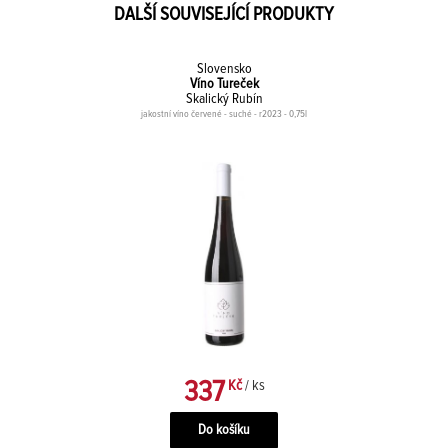
DALŠÍ SOUVISEJÍCÍ PRODUKTY
Slovensko
Víno Tureček
Skalický Rubín
jakostní víno červené - suché - r2023 - 0,75l
337
Kč
/ ks