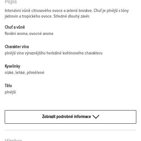
Popis
Intenzivní vůně citrusového ovoce a zelené broskve. Chuť je plnější s tóny
jádrovin a tropického ovoce. Středně dlouhý závěr.
Chuť a vůně
florální aroma, ovocné aroma
Charakter vína
plnější víno výraznějšího herbálně květinového charakteru
Kyselinky
nízké, lehké, přiměřené
Tělo
plnější
Zobrazit podrobné informace