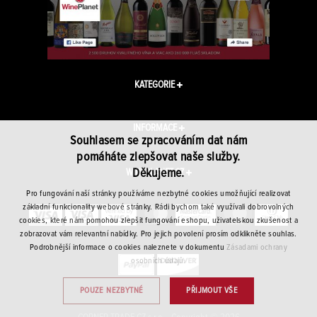
KATEGORIE
INFORMACE
Souhlasem se zpracováním dat nám
pomáháte zlepšovat naše služby.
Děkujeme.
WINEPLANET.CZ
Pro fungování naší stránky používáme nezbytné cookies umožňující realizovat
základní funkcionality webové stránky. Rádi bychom také využívali dobrovolných
cookies, které nám pomohou zlepšit fungování eshopu, uživatelskou zkušenost a
zobrazovat vám relevantní nabídky. Pro jejich povolení prosím odklikněte souhlas.
Podrobnější informace o cookies naleznete v dokumentu
Zásadami ochrany
osobních údajů.
POUZE NEZBYTNÉ
PŘIJMOUT VŠE