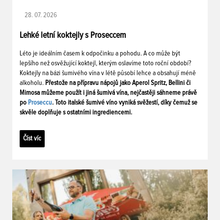
28. 07. 2026
Lehké letní koktejly s Proseccem
Léto je ideálním časem k odpočinku a pohodu. A co může být
lepšího než osvěžující koktejl, kterým oslavíme toto roční období?
Koktejly na bázi šumivého vína v létě působí lehce a obsahují méně
alkoholu.
Přestože na přípravu nápojů jako Aperol Spritz, Bellini či
Mimosa můžeme použít i jiná šumivá vína, nejčastěji sáhneme právě
po
Proseccu
. Toto italské šumivé víno vyniká svěžestí, díky čemuž se
skvěle doplňuje s ostatními ingrediencemi.
Číst víc