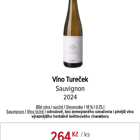
Víno Tureček
Sauvignon
2024
Bílé víno
|
suché
|
Slovensko
|
14 %
|
0,75 l
Sauvignon
|
Víno tiché
| odrodové, bez zemepisného označenia | plnější víno
výraznějšího herbálně květinového charakteru
264
Kč
/ ks