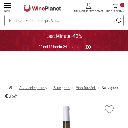
0
PŘIHLÁSIT SE / REGISTRACE
NIC TU NECINKÁ
MENU
PROSECCO v akci až do -30%!
UKÁZAT PROSECCO
Last Minute -40%
22 dní 13 hodin 24 sekund
Vína z celé planety
Sauvignon
Víno Tureček
Sauvignon
Zpět