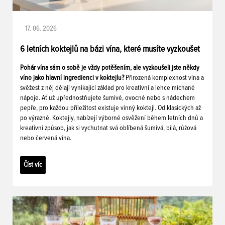
17. 06. 2026
6 letních koktejlů na bázi vína, které musíte vyzkoušet
Pohár vína sám o sobě je vždy potěšením, ale vyzkoušeli jste někdy
víno jako hlavní ingredienci v koktejlu?
Přirozená komplexnost vína a
svěžest z něj dělají vynikající základ pro kreativní a lehce míchané
nápoje. Ať už upřednostňujete šumivé, ovocné nebo s nádechem
pepře, pro každou příležitost existuje vinný koktejl. Od klasických až
po výrazné. Koktejly, nabízejí výborné osvěžení během letních dnů a
kreativní způsob, jak si vychutnat svá oblíbená šumivá, bílá, růžová
nebo červená vína.
Číst víc