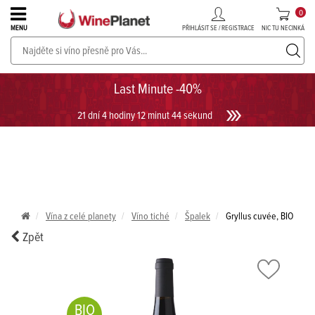
0
PŘIHLÁSIT SE / REGISTRACE
NIC TU NECINKÁ
MENU
PROSECCO v akci až do -30%!
UKÁZAT PROSECCO
Last Minute -40%
21 dní 4 hodiny 12 minut 44 sekund
Vína z celé planety
Víno tiché
Špalek
Gryllus cuvée, BIO
Zpět
BIO