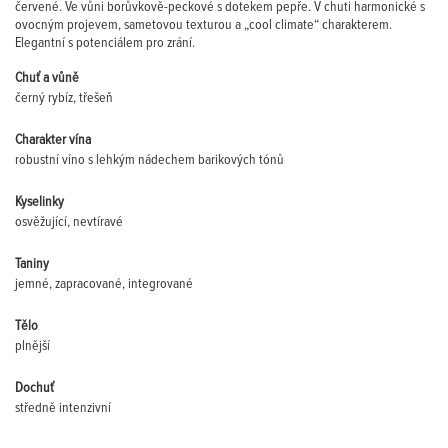
červené. Ve vůni borůvkově-peckové s dotekem pepře. V chuti harmonické s
ovocným projevem, sametovou texturou a „cool climate“ charakterem.
Elegantní s potenciálem pro zrání.
Chuť a vůně
černý rybíz, třešeň
Charakter vína
robustní víno s lehkým nádechem barikových tónů
Kyselinky
osvěžující, nevtíravé
Taniny
jemné, zapracované, integrované
Tělo
plnější
Dochuť
středně intenzivní