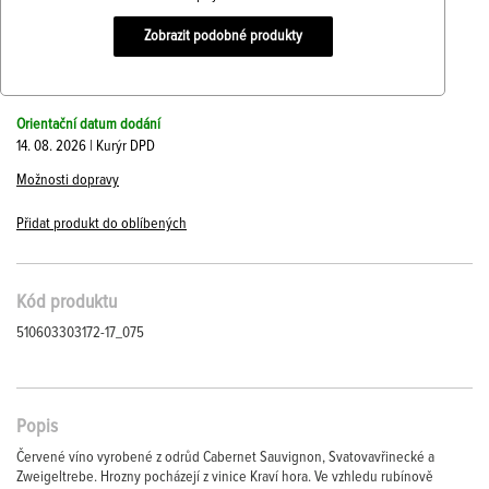
Zobrazit podobné produkty
Orientační datum dodání
14. 08. 2026 | Kurýr DPD
Možnosti dopravy
Přidat produkt do oblíbených
Kód produktu
510603303172-17_075
Popis
Červené víno vyrobené z odrůd Cabernet Sauvignon, Svatovavřinecké a
Zweigeltrebe. Hrozny pocházejí z vinice Kraví hora. Ve vzhledu rubínově