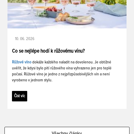
10. 06. 2026
Co se nejlépe hodí k růžovému vínu?
Růžové víno
dokáže každého naladit na dovolenou. Je obtížné
uvěřit, že kdysi bylo pití růžového vína vyhrazeno jen pro teplé
počasí. Růžové víno je jedno z nejpřizpůsobivějších vín a není
vyrobeno v jednom stylu.
Číst víc
Všechny články...