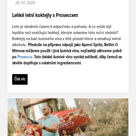
28. 07. 2026
Lehké letní koktejly s Proseccem
Léto je ideálním časem k odpočinku a pohodu. A co může být
lepšího než osvěžující koktejl, kterým oslavíme toto roční období?
Koktejly na bázi šumivého vína v létě působí lehce a obsahují méně
alkoholu.
Přestože na přípravu nápojů jako Aperol Spritz, Bellini či
Mimosa můžeme použít i jiná šumivá vína, nejčastěji sáhneme právě
po
Proseccu
. Toto italské šumivé víno vyniká svěžestí, díky čemuž se
skvěle doplňuje s ostatními ingrediencemi.
Číst víc