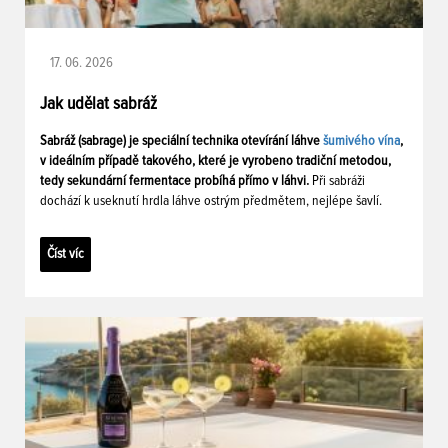
17. 06. 2026
Jak udělat sabráž
Sabráž (sabrage) je speciální technika otevírání láhve
šumivého vína
,
v ideálním případě takového, které je vyrobeno tradiční metodou,
tedy sekundární fermentace probíhá přímo v láhvi.
Při sabráži
dochází k useknutí hrdla láhve ostrým předmětem, nejlépe šavlí.
Číst víc