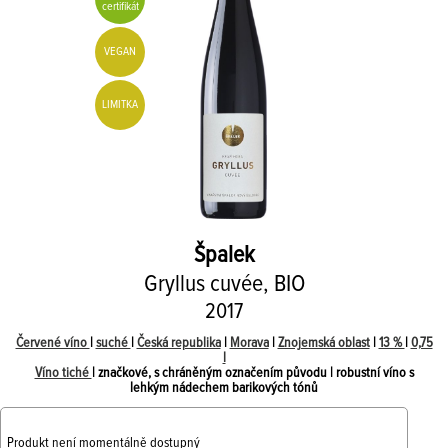
certifikát
VEGAN
LIMITKA
Špalek
Gryllus cuvée, BIO
2017
Červené víno
|
suché
|
Česká republika
|
Morava
|
Znojemská oblast
|
13 %
|
0,75
l
Víno tiché
| značkové, s chráněným označením původu | robustní víno s
lehkým nádechem barikových tónů
Produkt není momentálně dostupný