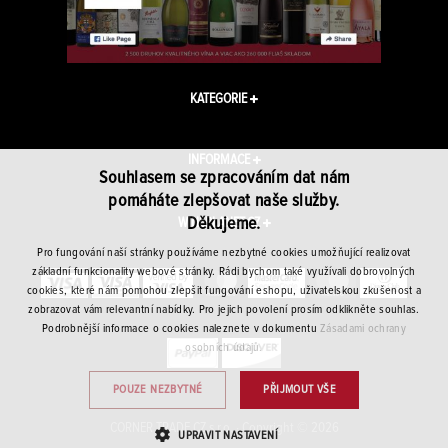
KATEGORIE
INFORMACE
Souhlasem se zpracováním dat nám
pomáháte zlepšovat naše služby.
Děkujeme.
WINEPLANET.CZ
Pro fungování naší stránky používáme nezbytné cookies umožňující realizovat
základní funkcionality webové stránky. Rádi bychom také využívali dobrovolných
cookies, které nám pomohou zlepšit fungování eshopu, uživatelskou zkušenost a
zobrazovat vám relevantní nabídky. Pro jejich povolení prosím odklikněte souhlas.
Podrobnější informace o cookies naleznete v dokumentu
Zásadami ochrany
osobních údajů.
POUZE NEZBYTNÉ
PŘIJMOUT VŠE
CORNER TRADE CZ s.r.o. · Copyright © 2026
UPRAVIT NASTAVENÍ