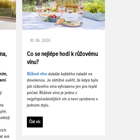
10. 06. 2026
ína,
Co se nejlépe hodí k růžovému
vínu?
ením,
Růžové víno
dokáže každého naladit na
avní
dovolenou. Je obtížné uvěřit, že kdysi bylo
pití růžového vína vyhrazeno jen pro teplé
jí
počasí. Růžové víno je jedno z
nejpřizpůsobivějších vín a není vyrobeno v
ete
jednom stylu.
pře,
oktejl.
Číst víc
ních
at svá