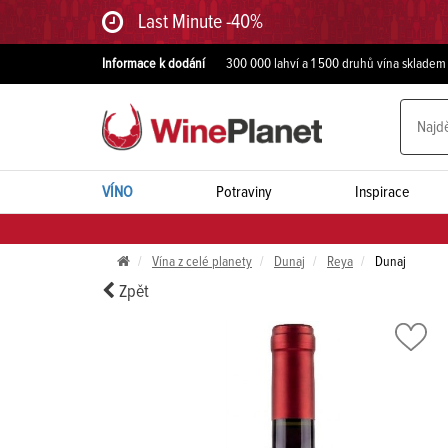
Last Minute -40%
Informace k dodání
300 000 lahví a 1 500 druhů vína skladem
VÍNO
Potraviny
Inspirace
Vína z celé planety
Dunaj
Reya
Dunaj
Zpět