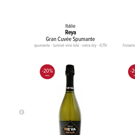
Itálie
Reya
Gran Cuvée Spumante
osé BIO
spumante - šumivé víno bílé - extra dry - 0,75l
frizzant
023 - 0,75l
-20%
-