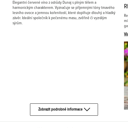
Elegantní červené víno z odrůdy Dunaj s plným tělem a
R
harmonickým charakterem. Vyznačuje se příjemnými tóny tmavého
lesního ovoce a jemnou kořenitostí, které doplňuje dlouhý a hladký
Re
závěr. Ideální společník k pečenému masu, zvěřině či vyzrálým
mí
sýrům.
ga
Ví
Zobrazit podrobné informace