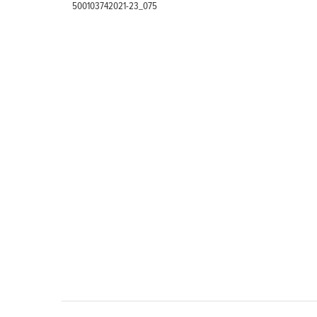
500103742021-23_075