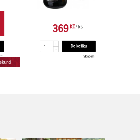
369
Kč
/ ks
+
-
em
Skladem
sekund