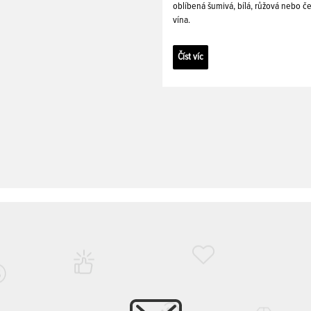
oblíbená šumivá, bílá, růžová nebo č
vína.
Číst víc