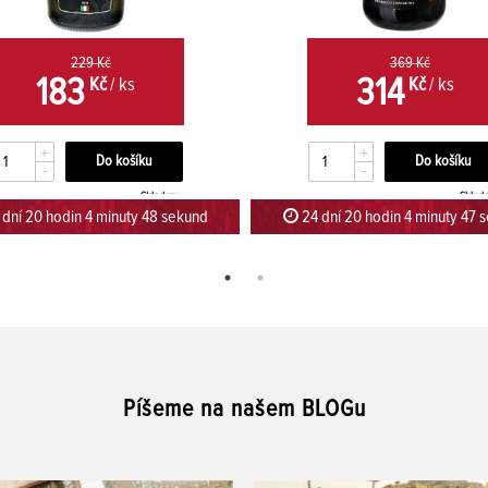
229 Kč
369 Kč
183
314
Kč
/ ks
Kč
/ ks
+
+
-
-
Skladem
Sklad
dní 20 hodin 4 minuty 47 sekund
24 dní 20 hodin 4 minuty 46 
Píšeme na našem BLOGu