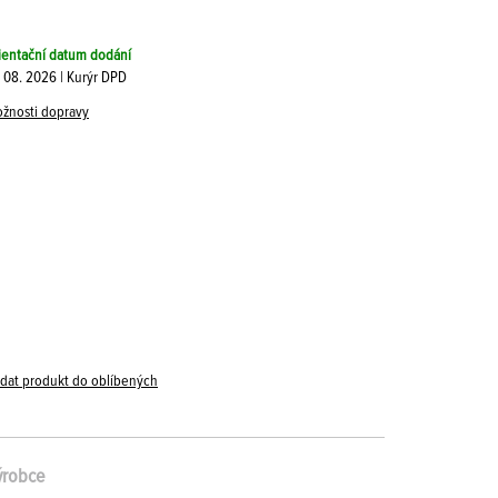
ientační datum dodání
. 08. 2026 | Kurýr DPD
žnosti dopravy
idat produkt do oblíbených
ýrobce