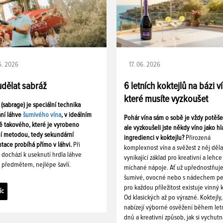
06. 2026
17. 06. 2026
udělat sabráž
6 letních koktejlů na bázi v
které musíte vyzkoušet
 (sabrage) je speciální technika
ání láhve
šumivého vína
, v ideálním
Pohár vína sám o sobě je vždy potěš
ě takového, které je vyrobeno
ale vyzkoušeli jste někdy víno jako hl
ní metodou, tedy sekundární
ingredienci v koktejlu?
Přirozená
tace probíhá přímo v láhvi.
Při
komplexnost vína a svěžest z něj děla
i dochází k useknutí hrdla láhve
vynikající základ pro kreativní a lehce
 předmětem, nejlépe šavlí.
míchané nápoje. Ať už upřednostňuj
šumivé, ovocné nebo s nádechem pe
pro každou příležitost existuje vinný k
íc
Od klasických až po výrazné. Koktejly,
nabízejí výborné osvěžení během let
dnů a kreativní způsob, jak si vychutn