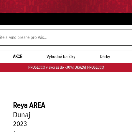
AKCE
Výhodné balíčky
Dárky
PROSECCO v akci až do -30%!
UKÁZAT PROSECCO
Reya
AREA
Dunaj
2023