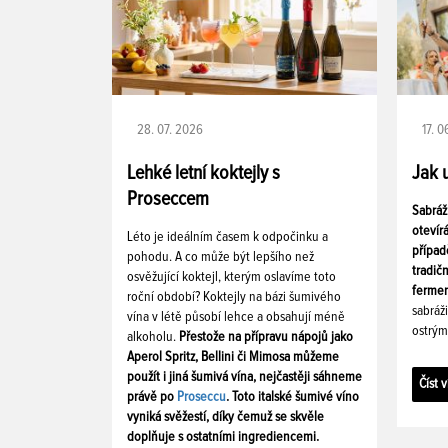
28. 07. 2026
17. 
Lehké letní koktejly s
Jak 
Proseccem
Sabráž
otevír
Léto je ideálním časem k odpočinku a
případ
pohodu. A co může být lepšího než
tradič
osvěžující koktejl, kterým oslavíme toto
fermen
roční období? Koktejly na bázi šumivého
sabráž
vína v létě působí lehce a obsahují méně
ostrým
alkoholu.
Přestože na přípravu nápojů jako
Aperol Spritz, Bellini či Mimosa můžeme
použít i jiná šumivá vína, nejčastěji sáhneme
Číst v
právě po
Proseccu
. Toto italské šumivé víno
vyniká svěžestí, díky čemuž se skvěle
doplňuje s ostatními ingrediencemi.