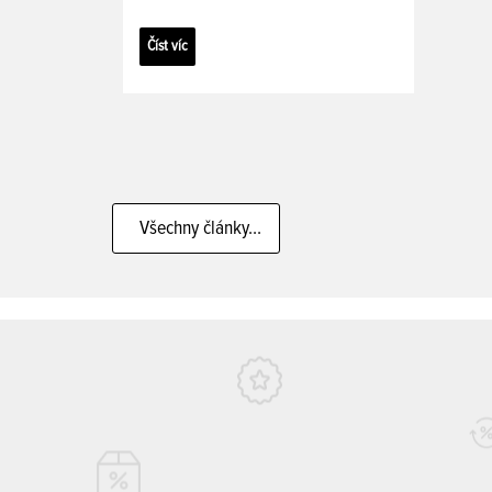
Číst víc
Všechny články...