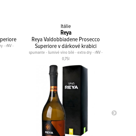
Itálie
Reya
periore
Reya Valdobbiadene Prosecco
Superiore v dárkové krabici
y - rNV -
spumante - šumivé víno bílé - extra dry - rNV -
čer
0,75l
90
BIO
certifiká
NÍZKÝ
HISTAM