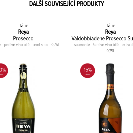
DALŠÍ SOUVISEJÍCÍ PRODUKTY
Itálie
Itálie
Reya
Reya
Prosecco
Valdobbiadene Prosecco Su
e - perlivé víno bílé - semi seco - 0,75l
spumante - šumivé víno bílé - extra dr
0,75l
20%
-15%