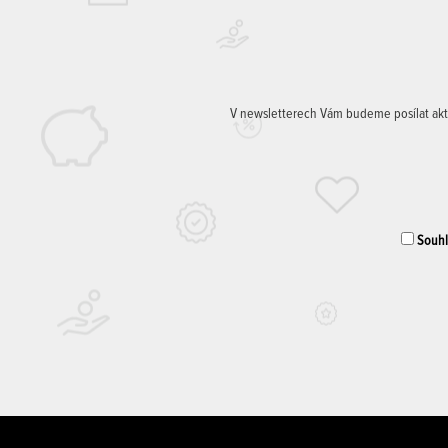
V newsletterech Vám budeme posílat aktuá
Souhla