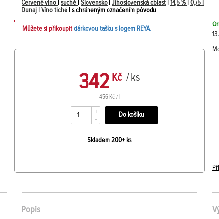
Červené víno
|
suché
|
Slovensko
|
Jihoslovenská oblast
|
14,5 %
|
0,75 l
Dunaj
|
Víno tiché
| s chráneným označením pôvodu
Or
Můžete si přikoupit
dárkovou tašku s logem REYA.
13
Mo
342
Kč
/ ks
456 Kč / l
+
-
Skladem 200+ ks
Př
Popis
V