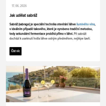
17. 06. 2026
Jak udělat sabráž
Sabráž (sabrage) je speciální technika otevírání láhve
šumivého vína
,
v ideálním případě takového, které je vyrobeno tradiční metodou,
tedy sekundární fermentace probíhá přímo v láhvi.
Při sabráži
dochází k useknutí hrdla láhve ostrým předmětem, nejlépe šavlí.
Číst víc