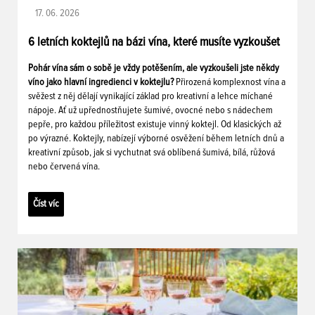
17. 06. 2026
6 letních koktejlů na bázi vína, které musíte vyzkoušet
Pohár vína sám o sobě je vždy potěšením, ale vyzkoušeli jste někdy
víno jako hlavní ingredienci v koktejlu?
Přirozená komplexnost vína a
svěžest z něj dělají vynikající základ pro kreativní a lehce míchané
nápoje. Ať už upřednostňujete šumivé, ovocné nebo s nádechem
pepře, pro každou příležitost existuje vinný koktejl. Od klasických až
po výrazné. Koktejly, nabízejí výborné osvěžení během letních dnů a
kreativní způsob, jak si vychutnat svá oblíbená šumivá, bílá, růžová
nebo červená vína.
Číst víc