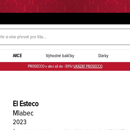
AKCE
Výhodné balíčky
Dárky
PROSECCO v akci až do -30%!
UKÁZAT PROSECCO
El Esteco
Mlabec
2023