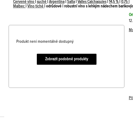
Červené víno
|
suché
|
Argentina
|
Salta
|
Valles Calchaquíes
|
14,5 %
|
0,75 l
Malbec
|
Víno tiché
| odrůdové | robustní víno s lehkým nádechem barikový
Or
12
Mo
Produkt není momentálně dostupný
Zobrazit podobné produkty
Př