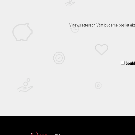
V newsletterech Vám budeme posílat aktuá
Souhla