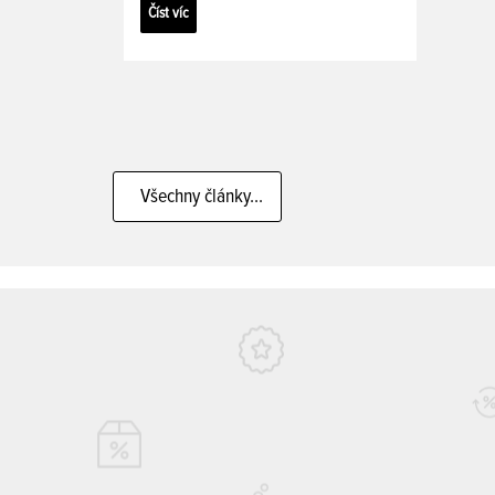
Číst víc
Všechny články...