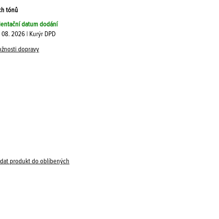
ch tónů
ientační datum dodání
. 08. 2026 | Kurýr DPD
žnosti dopravy
idat produkt do oblíbených