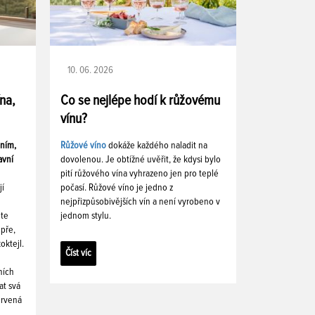
10. 06. 2026
ína,
Co se nejlépe hodí k růžovému
vínu?
ením,
Růžové víno
dokáže každého naladit na
avní
dovolenou. Je obtížné uvěřit, že kdysi bylo
pití růžového vína vyhrazeno jen pro teplé
jí
počasí. Růžové víno je jedno z
nejpřizpůsobivějších vín a není vyrobeno v
ete
jednom stylu.
pře,
oktejl.
Číst víc
ních
at svá
ervená