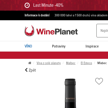
Last Minute -40%
Informace k dodání
300 000 lahví a 1 500 druhů vína skladem
VÍNO
Potraviny
Inspirace
Vína z celé planety
Malbec
El Esteco
Mlabec
Zpět