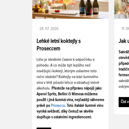
28. 07. 2026
17. 
Lehké letní koktejly s
Jak 
Proseccem
Sabráž
otevír
Léto je ideálním časem k odpočinku a
případ
pohodu. A co může být lepšího než
tradič
osvěžující koktejl, kterým oslavíme toto
fermen
roční období? Koktejly na bázi šumivého
sabráž
vína v létě působí lehce a obsahují méně
ostrým
alkoholu.
Přestože na přípravu nápojů jako
Aperol Spritz, Bellini či Mimosa můžeme
použít i jiná šumivá vína, nejčastěji sáhneme
Číst v
právě po
Proseccu
. Toto italské šumivé víno
vyniká svěžestí, díky čemuž se skvěle
doplňuje s ostatními ingrediencemi.