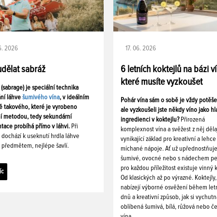
06. 2026
17. 06. 2026
udělat sabráž
6 letních koktejlů na bázi v
které musíte vyzkoušet
 (sabrage) je speciální technika
ání láhve
šumivého vína
, v ideálním
Pohár vína sám o sobě je vždy potěš
ě takového, které je vyrobeno
ale vyzkoušeli jste někdy víno jako hl
ní metodou, tedy sekundární
ingredienci v koktejlu?
Přirozená
tace probíhá přímo v láhvi.
Při
komplexnost vína a svěžest z něj děla
i dochází k useknutí hrdla láhve
vynikající základ pro kreativní a lehce
 předmětem, nejlépe šavlí.
míchané nápoje. Ať už upřednostňuj
šumivé, ovocné nebo s nádechem pe
pro každou příležitost existuje vinný k
íc
Od klasických až po výrazné. Koktejly,
nabízejí výborné osvěžení během let
dnů a kreativní způsob, jak si vychutn
oblíbená šumivá, bílá, růžová nebo č
vína.