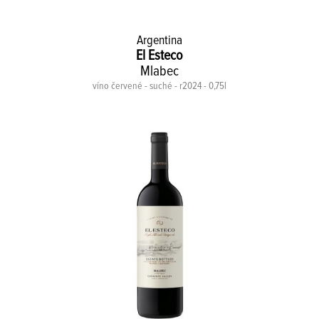
Argentina
El Esteco
Mlabec
víno červené - suché - r2024 - 0,75l