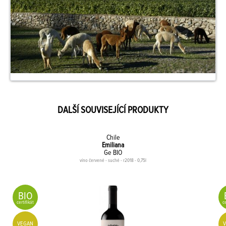
DALŠÍ SOUVISEJÍCÍ PRODUKTY
Chile
Emiliana
Ge BIO
víno červené - suché - r2018 - 0,75l
BIO
certifikát
ce
VEGAN