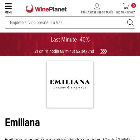
0
PŘIHLÁSIT SE / REGISTRACE
NIC TU NECINKÁ
MENU
PROSECCO v akci až do -30%!
UKÁZAT PROSECCO
Last Minute -40%
21 dní 11 hodin 58 minut 51 sekund
Emiliana