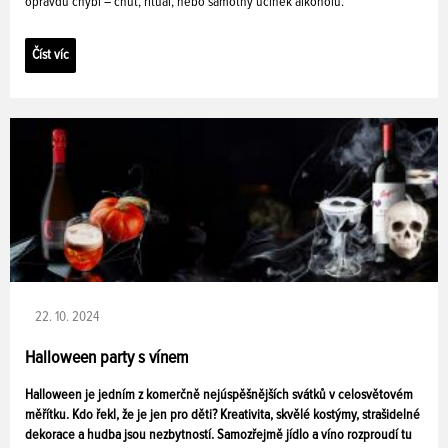
opravdu chybí – chuť, rituál, nebo samotný účinek alkoholu.
Číst víc
22. 10. 2024
Halloween party s vínem
Halloween je jedním z komerčně nejúspěšnějších svátků v celosvětovém
měřítku. Kdo řekl, že je jen pro děti? Kreativita, skvělé kostýmy, strašidelné
dekorace a hudba jsou nezbytností. Samozřejmě jídlo a víno rozproudí tu