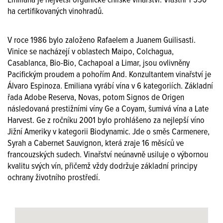
Emiliana je největší organické chilské vinařství. Vlastní 1 550
ha certifikovaných vinohradů.
V roce 1986 bylo založeno Rafaelem a Juanem Guilisasti.
Vinice se nacházejí v oblastech Maipo, Colchagua,
Casablanca, Bio-Bio, Cachapoal a Limar, jsou ovlivněny
Pacifickým proudem a pohořím And. Konzultantem vinařství je
Álvaro Espinoza. Emiliana vyrábí vína v 6 kategoriích. Základní
řada Adobe Reserva, Novas, potom Signos de Origen
následovaná prestižními víny Ge a Coyam, šumivá vína a Late
Harvest. Ge z ročníku 2001 bylo prohlášeno za nejlepší víno
Jižní Ameriky v kategorii Biodynamic. Jde o směs Carmenere,
Syrah a Cabernet Sauvignon, která zraje 16 měsíců ve
francouzských sudech. Vinařství neúnavně usiluje o výbornou
kvalitu svých vín, přičemž vždy dodržuje základní principy
ochrany životního prostředí.