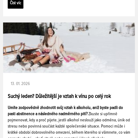
Číst víc
13. 01. 2026
Suchý leden? Důležitější je vztah k vínu po celý rok
Umíte zodpovědně zhodnotit svůj vztah k alkoholu, aniž byste padli do
pasti abstinence a následného nadměrného pití?
Zkuste si upřímně
pojmenovat, kdy a proč pijete, jestli alkohol neslouží jako odměna, únik od
stresu nebo povinná součást každé společenské situace. Pomoci může i
krátké období dobrovolného omezení, během kterého si všimnete, co vám