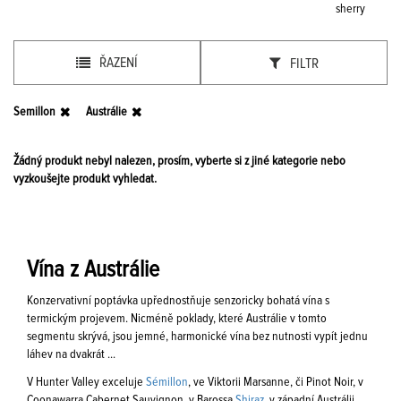
sherry
ŘAZENÍ
FILTR
Semillon
Austrálie
Žádný produkt nebyl nalezen, prosím, vyberte si z jiné kategorie nebo
vyzkoušejte produkt vyhledat.
Vína z Austrálie
Konzervativní poptávka upřednostňuje senzoricky bohatá vína s
termickým projevem. Nicméně poklady, které Austrálie v tomto
segmentu skrývá, jsou jemné, harmonické vína bez nutnosti vypít jednu
láhev na dvakrát ...
V Hunter Valley exceluje
Sémillon
, ve Viktorii Marsanne, či Pinot Noir, v
Coonawarra Cabernet Sauvignon, v Barossa
Shiraz
, v západní Austrálii