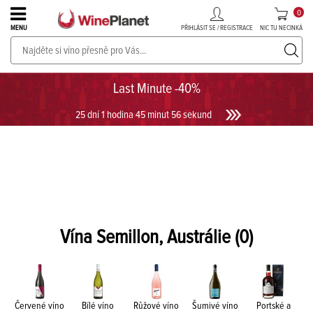
0
PŘIHLÁSIT SE / REGISTRACE
NIC TU NECINKÁ
MENU
PROSECCO v akci až do -30%!
UKÁZAT PROSECCO
Last Minute -40%
25 dní 1 hodina 45 minut 56 sekund
Vína Semillon, Austrálie
(0)
Červené víno
Bílé víno
Růžové víno
Šumivé víno
Portské a