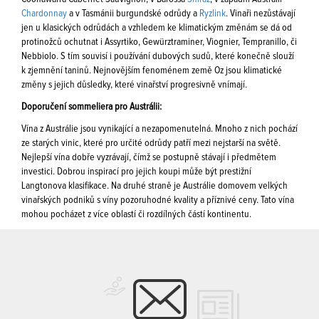
Chardonnay
a v Tasmánii burgundské odrůdy a
Ryzlink
. Vinaři nezůstávají
jen u klasických odrůdách a vzhledem ke klimatickým změnám se dá od
protinožců ochutnat i Assyrtiko, Gewürztraminer, Viognier, Tempranillo, či
Nebbiolo. S tím souvisí i používání dubových sudů, které konečně slouží
k zjemnění taninů. Nejnovějším fenoménem země Oz jsou klimatické
změny s jejich důsledky, které vinařství progresivně vnímají.
Doporučení sommeliera pro Austrálii:
Vína z Austrálie jsou vynikající a nezapomenutelná. Mnoho z nich pochází
ze starých vinic, které pro určité odrůdy patří mezi nejstarší na světě.
Nejlepší vína dobře vyzrávají, čímž se postupně stávají i předmětem
investici. Dobrou inspirací pro jejich koupi může být prestižní
Langtonova klasifikace. Na druhé straně je Austrálie domovem velkých
vinařských podniků s víny pozoruhodné kvality a příznivé ceny. Tato vína
mohou pocházet z více oblastí či rozdílných částí kontinentu.