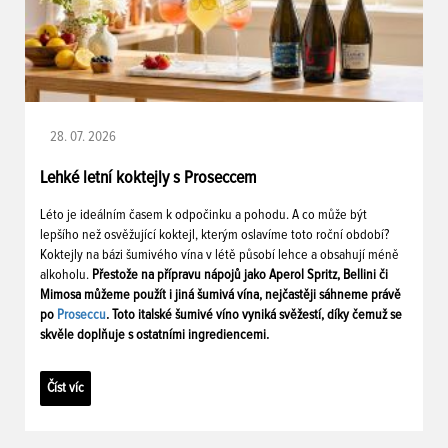
28. 07. 2026
Lehké letní koktejly s Proseccem
Léto je ideálním časem k odpočinku a pohodu. A co může být
lepšího než osvěžující koktejl, kterým oslavíme toto roční období?
Koktejly na bázi šumivého vína v létě působí lehce a obsahují méně
alkoholu.
Přestože na přípravu nápojů jako Aperol Spritz, Bellini či
Mimosa můžeme použít i jiná šumivá vína, nejčastěji sáhneme právě
po
Proseccu
. Toto italské šumivé víno vyniká svěžestí, díky čemuž se
skvěle doplňuje s ostatními ingrediencemi.
Číst víc