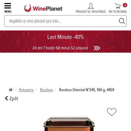
0
PŘIHLÁSIT SE / REGISTRACE
NIC TU NECINKÁ
MENU
PROSECCO v akci až do -30%!
UKÁZAT PROSECCO
Last Minute -40%
24 dní 7 hodin 58 minut 52 sekund
Potraviny
Rooibos
Rooibos Oriental N°245, 100 g, 4459
Zpět