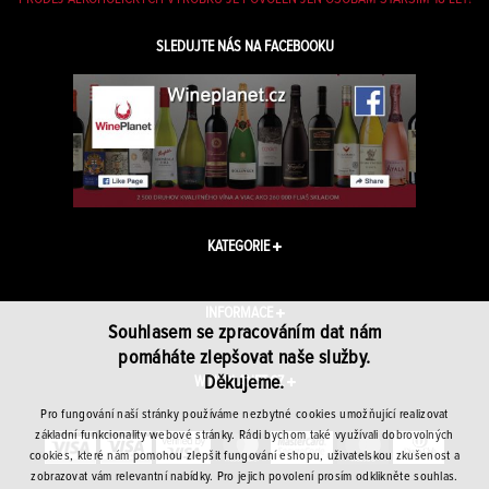
SLEDUJTE NÁS NA FACEBOOKU
KATEGORIE
INFORMACE
Souhlasem se zpracováním dat nám
pomáháte zlepšovat naše služby.
Děkujeme.
WINEPLANET.CZ
Pro fungování naší stránky používáme nezbytné cookies umožňující realizovat
základní funkcionality webové stránky. Rádi bychom také využívali dobrovolných
cookies, které nám pomohou zlepšit fungování eshopu, uživatelskou zkušenost a
zobrazovat vám relevantní nabídky. Pro jejich povolení prosím odklikněte souhlas.