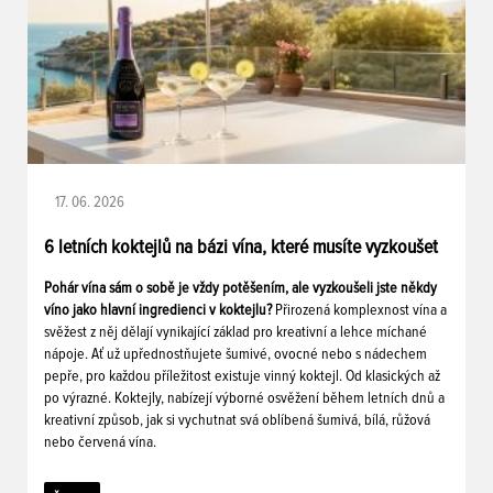
17. 06. 2026
6 letních koktejlů na bázi vína, které musíte vyzkoušet
Pohár vína sám o sobě je vždy potěšením, ale vyzkoušeli jste někdy
víno jako hlavní ingredienci v koktejlu?
Přirozená komplexnost vína a
svěžest z něj dělají vynikající základ pro kreativní a lehce míchané
nápoje. Ať už upřednostňujete šumivé, ovocné nebo s nádechem
pepře, pro každou příležitost existuje vinný koktejl. Od klasických až
po výrazné. Koktejly, nabízejí výborné osvěžení během letních dnů a
kreativní způsob, jak si vychutnat svá oblíbená šumivá, bílá, růžová
nebo červená vína.