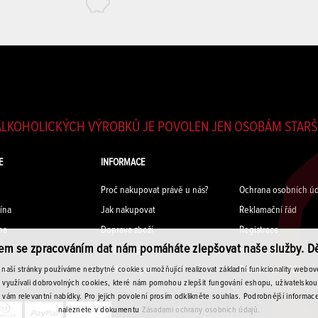
LKOHOLICKÝCH VÝROBKŮ JE POVOLEN JEN OSOBÁM STARŠÍ
E
INFORMACE
Proč nakupovat právě u nás?
Ochrana osobních úd
ína
Jak nakupovat
Reklamační řád
na
Doprava zboží
Registrace
em se zpracováním dat nám pomáháte zlepšovat naše služby. D
na
Možnosti platby
Hodnocení vín
na
Obchodní podmínky
Pravidla soutěže
 naší stránky používáme nezbytné cookies umožňující realizovat základní funkcionality webové
využívali dobrovolných cookies, které nám pomohou zlepšit fungování eshopu, uživatelsko
 vám relevantní nabídky. Pro jejich povolení prosím odklikněte souhlas. Podrobnější informac
naleznete v dokumentu
Zásadami ochrany osobních údajů.