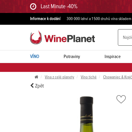
Last Minute -40%
Informace k dodání
300 000 lahví a 1 500 druhů vína skladem
VÍNO
Potraviny
Inspirace
Vína z celé planety
Víno tiché
Chowaniec & Krajč
Zpět