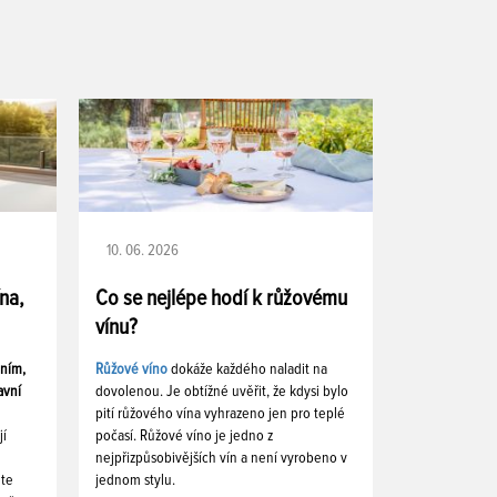
10. 06. 2026
ína,
Co se nejlépe hodí k růžovému
vínu?
ením,
Růžové víno
dokáže každého naladit na
avní
dovolenou. Je obtížné uvěřit, že kdysi bylo
pití růžového vína vyhrazeno jen pro teplé
jí
počasí. Růžové víno je jedno z
nejpřizpůsobivějších vín a není vyrobeno v
ete
jednom stylu.