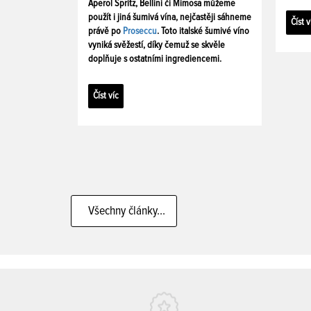
Aperol Spritz, Bellini či Mimosa můžeme
použít i jiná šumivá vína, nejčastěji sáhneme
Číst v
právě po
Proseccu
. Toto italské šumivé víno
vyniká svěžestí, díky čemuž se skvěle
doplňuje s ostatními ingrediencemi.
Číst víc
Všechny články...