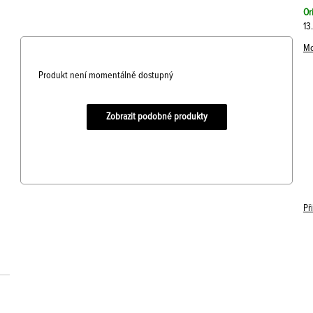
Or
13
Mo
Produkt není momentálně dostupný
Zobrazit podobné produkty
Př