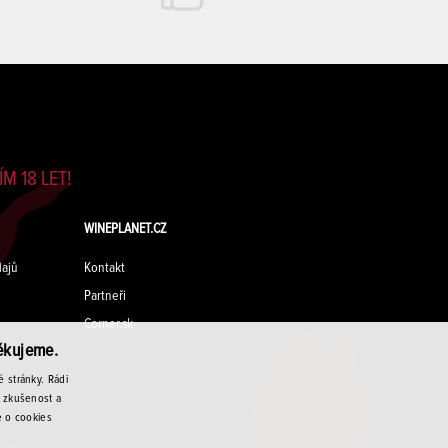
M 18 LET!
WINEPLANET.CZ
ajů
Kontakt
Partneři
Corner.sk
ěkujeme.
 stránky. Rádi
u zkušenost a
e o cookies