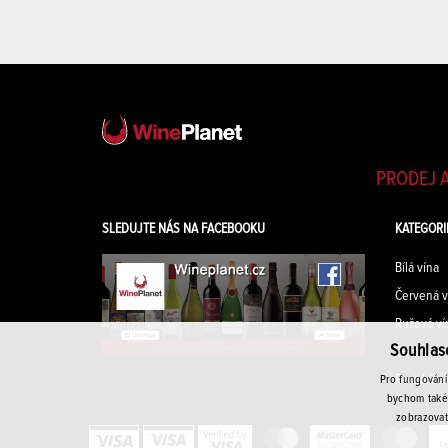
PRODEJ A
SLEDUJTE NÁS NA FACEBOOKU
KATEGORI
Bílá vína
Červená v
Ružová ví
Souhlas
Šumivá ví
Portská ví
Pro fungování
bychom také 
zobrazovat