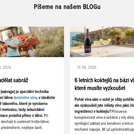
Píšeme na našem BLOGu
06. 2026
17. 06. 2026
udělat sabráž
6 letních koktejlů na bázi v
které musíte vyzkoušet
 (sabrage) je speciální technika
ání láhve
šumivého vína
, v ideálním
Pohár vína sám o sobě je vždy potěš
ě takového, které je vyrobeno
ale vyzkoušeli jste někdy víno jako hl
ní metodou, tedy sekundární
ingredienci v koktejlu?
Přirozená
tace probíhá přímo v láhvi.
Při
komplexnost vína a svěžest z něj děla
i dochází k useknutí hrdla láhve
vynikající základ pro kreativní a lehce
 předmětem, nejlépe šavlí.
míchané nápoje. Ať už upřednostňuj