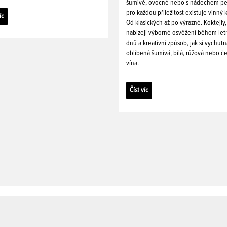
šumivé, ovocné nebo s nádechem pe
pro každou příležitost existuje vinný k
íc
Od klasických až po výrazné. Koktejly,
nabízejí výborné osvěžení během let
dnů a kreativní způsob, jak si vychutn
oblíbená šumivá, bílá, růžová nebo č
vína.
Číst víc