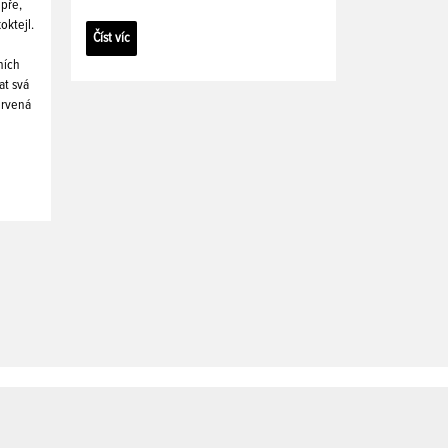
pře,
oktejl.
Číst víc
ních
at svá
ervená