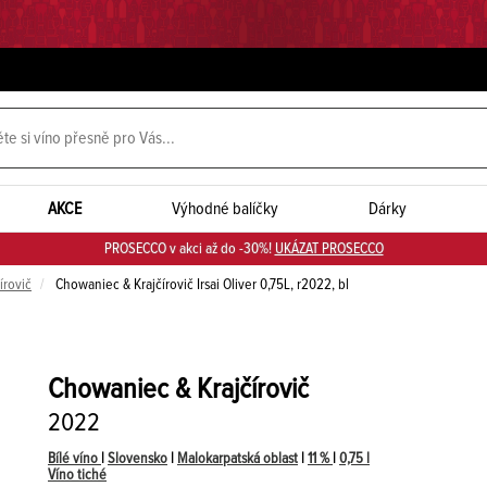
AKCE
Výhodné balíčky
Dárky
PROSECCO v akci až do -30%!
UKÁZAT PROSECCO
írovič
Chowaniec & Krajčírovič Irsai Oliver 0,75L, r2022, bl
Chowaniec & Krajčírovič
2022
Bílé víno
|
Slovensko
|
Malokarpatská oblast
|
11 %
|
0,75 l
Víno tiché