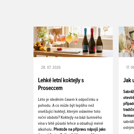
28. 07. 2026
17. 
Lehké letní koktejly s
Jak 
Proseccem
Sabráž
otevír
Léto je ideálním časem k odpočinku a
případ
pohodu. A co může být lepšího než
tradič
osvěžující koktejl, kterým oslavíme toto
fermen
roční období? Koktejly na bázi šumivého
sabráž
vína v létě působí lehce a obsahují méně
ostrým
alkoholu.
Přestože na přípravu nápojů jako