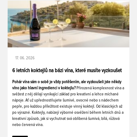
17. 06. 2026
6 letních koktejlů na bázi vína, které musíte vyzkoušet
Pohár vína sám o sobě je vždy potěšením, ale vyzkoušeli jste někdy
víno jako hlavní ingredienci v koktejlu?
Přirozená komplexnost vína a
svěžest z něj dělají vynikající základ pro kreativní a lehce míchané
nápoje. Ať už upřednostňujete šumivé, ovocné nebo s nádechem
pepře, pro každou příležitost existuje vinný koktejl. Od klasických až
po výrazné. Koktejly, nabízejí výborné osvěžení během letních dnů a
kreativní způsob, jak si vychutnat svá oblíbená šumivá, bílá, růžová
nebo červená vína.