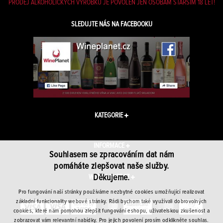
PRODEJ ALKOHOLICKÝCH VÝROBKŮ JE POVOLEN JEN OSOBÁM STARŠÍM 18 LET!
SLEDUJTE NÁS NA FACEBOOKU
KATEGORIE
INFORMACE
Souhlasem se zpracováním dat nám
pomáháte zlepšovat naše služby.
Děkujeme.
WINEPLANET.CZ
Pro fungování naší stránky používáme nezbytné cookies umožňující realizovat
základní funkcionality webové stránky. Rádi bychom také využívali dobrovolných
cookies, které nám pomohou zlepšit fungování eshopu, uživatelskou zkušenost a
zobrazovat vám relevantní nabídky. Pro jejich povolení prosím odklikněte souhlas.