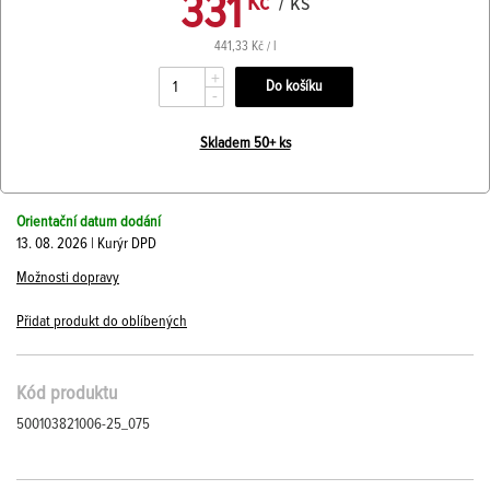
331
Kč
/ ks
441,33 Kč / l
+
-
Skladem 50+ ks
Orientační datum dodání
13. 08. 2026 | Kurýr DPD
Možnosti dopravy
Přidat produkt do oblíbených
Kód produktu
500103821006-25_075