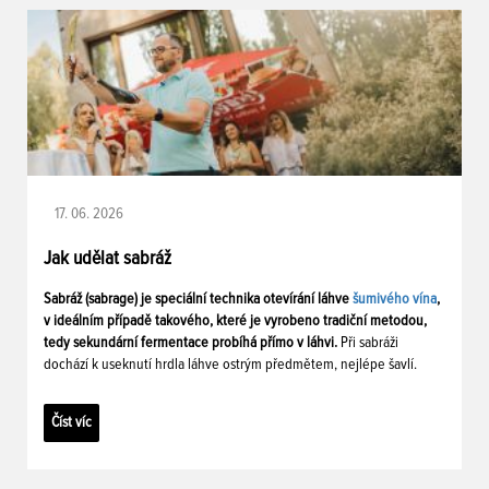
17. 06. 2026
Jak udělat sabráž
Sabráž (sabrage) je speciální technika otevírání láhve
šumivého vína
,
v ideálním případě takového, které je vyrobeno tradiční metodou,
tedy sekundární fermentace probíhá přímo v láhvi.
Při sabráži
dochází k useknutí hrdla láhve ostrým předmětem, nejlépe šavlí.
Číst víc