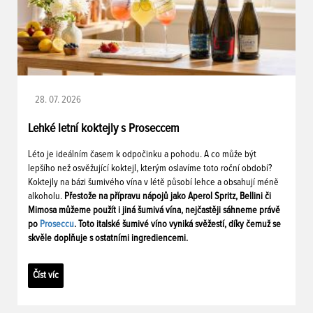
28. 07. 2026
Lehké letní koktejly s Proseccem
Léto je ideálním časem k odpočinku a pohodu. A co může být
lepšího než osvěžující koktejl, kterým oslavíme toto roční období?
Koktejly na bázi šumivého vína v létě působí lehce a obsahují méně
alkoholu.
Přestože na přípravu nápojů jako Aperol Spritz, Bellini či
Mimosa můžeme použít i jiná šumivá vína, nejčastěji sáhneme právě
po
Proseccu
. Toto italské šumivé víno vyniká svěžestí, díky čemuž se
skvěle doplňuje s ostatními ingrediencemi.
Číst víc