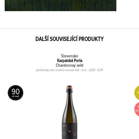
DALŠÍ SOUVISEJÍCÍ PRODUKTY
Slovensko
Karpatská Perla
Chardonnay sekt
pěstitelský sekt, tradiční metoda bílé - brut - r2021 - 0,75l
90
HI