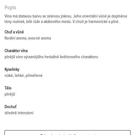
Popis
Víno má zlatavou barvu se zelenou jiskrou. Jeho orientální vůně je doplněna
tóny rozinek, bílé růže a akátového medu. V chuti je harmonické a plné.
Chuť a vůně
florální aroma, ovocné aroma
Charakter vína
plnější víno výraznějšího herbálně květinového charakteru
Kyselinky
nízké, lehké, přiměřené
Tělo
plnější
Dochuť
středně intenzivní