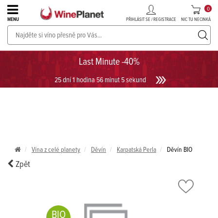
0
PŘIHLÁSIT SE / REGISTRACE
NIC TU NECINKÁ
MENU
PROSECCO v akci až do -30%!
UKÁZAT PROSECCO
Last Minute -40%
25 dní 1 hodina 56 minut 5 sekund
Vína z celé planety
Děvín
Karpatská Perla
Děvín BIO
Zpět
BIO