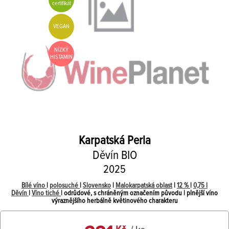
certifikát
VEGAN
NÍZKÝ
HISTAMIN
Karpatská Perla
Děvín BIO
2025
Bílé víno
|
polosuché
|
Slovensko
|
Malokarpatská oblast
|
12 %
|
0,75 l
Děvín
|
Víno tiché
| odrůdové, s chráněným označením původu | plnější víno
výraznějšího herbálně květinového charakteru