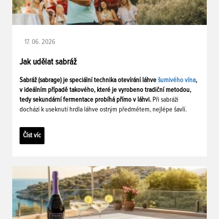
17. 06. 2026
Jak udělat sabráž
Sabráž (sabrage) je speciální technika otevírání láhve
šumivého vína
,
v ideálním případě takového, které je vyrobeno tradiční metodou,
tedy sekundární fermentace probíhá přímo v láhvi.
Při sabráži
dochází k useknutí hrdla láhve ostrým předmětem, nejlépe šavlí.
Číst víc