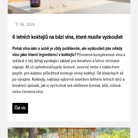
17. 06. 2026
6 letních koktejlů na bázi vína, které musíte vyzkoušet
Pohár vína sám o sobě je vždy potěšením, ale vyzkoušeli jste někdy
víno jako hlavní ingredienci v koktejlu?
Přirozená komplexnost vína a
svěžest z něj dělají vynikající základ pro kreativní a lehce míchané
nápoje. Ať už upřednostňujete šumivé, ovocné nebo s nádechem
pepře, pro každou příležitost existuje vinný koktejl. Od klasických až
po výrazné. Koktejly, nabízejí výborné osvěžení během letních dnů a
kreativní způsob, jak si vychutnat svá oblíbená šumivá, bílá, růžová
nebo červená vína.
Číst víc