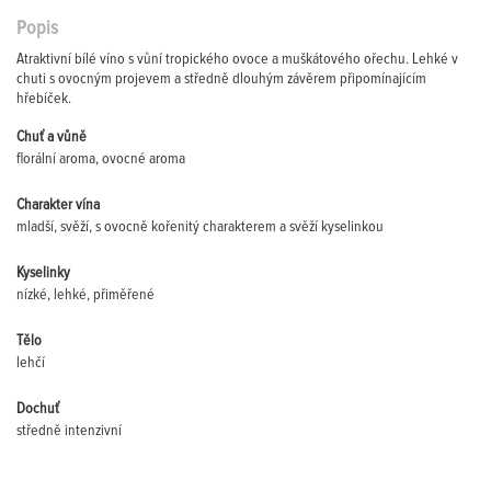
Popis
Atraktivní bílé víno s vůní tropického ovoce a muškátového ořechu. Lehké v
chuti s ovocným projevem a středně dlouhým závěrem připomínajícím
hřebíček.
Chuť a vůně
florální aroma, ovocné aroma
Charakter vína
mladší, svěží, s ovocně kořenitý charakterem a svěží kyselinkou
Kyselinky
nízké, lehké, přiměřené
Tělo
lehčí
Dochuť
středně intenzivní