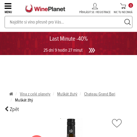
0
PŘIHLÁSIT SE / REGISTRACE
NIC TU NECINKÁ
MENU
PROSECCO v akci až do -30%!
UKÁZAT PROSECCO
Last Minute -40%
25 dní 9 hodin 26 minut 59 sekund
Vína z celé planety
Muškát žlutý
Chateau Grand Bari
Muškát žltý
Zpět