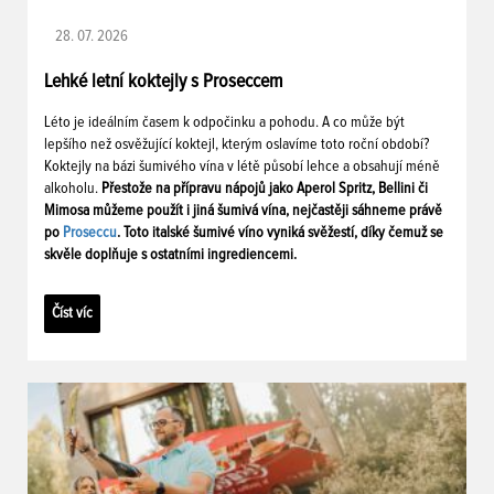
28. 07. 2026
Lehké letní koktejly s Proseccem
Léto je ideálním časem k odpočinku a pohodu. A co může být
lepšího než osvěžující koktejl, kterým oslavíme toto roční období?
Koktejly na bázi šumivého vína v létě působí lehce a obsahují méně
alkoholu.
Přestože na přípravu nápojů jako Aperol Spritz, Bellini či
Mimosa můžeme použít i jiná šumivá vína, nejčastěji sáhneme právě
po
Proseccu
. Toto italské šumivé víno vyniká svěžestí, díky čemuž se
skvěle doplňuje s ostatními ingrediencemi.
Číst víc