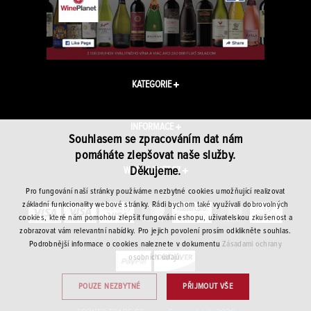
KATEGORIE
INFORMACE
Souhlasem se zpracováním dat nám
pomáháte zlepšovat naše služby.
Děkujeme.
WINEPLANET.CZ
Pro fungování naší stránky používáme nezbytné cookies umožňující realizovat
základní funkcionality webové stránky. Rádi bychom také využívali dobrovolných
cookies, které nám pomohou zlepšit fungování eshopu, uživatelskou zkušenost a
zobrazovat vám relevantní nabídky. Pro jejich povolení prosím odklikněte souhlas.
Podrobnější informace o cookies naleznete v dokumentu
Zásadami ochrany
osobních údajů.
POUZE NEZBYTNÉ
PŘIJMOUT VŠE