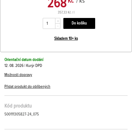
268
Kč
/ ks
357,33 Kč / l
+
-
Skladem 10+ ks
Orientační datum dodání
12. 08. 2026 | Kurýr DPD
Možnosti dopravy
Přidat produkt do oblíbených
Kód produktu
500111305827-24_075