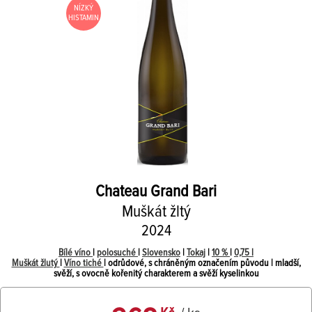
NÍZKÝ
HISTAMIN
Chateau Grand Bari
Muškát žltý
2024
Bílé víno
|
polosuché
|
Slovensko
|
Tokaj
|
10 %
|
0,75 l
Muškát žlutý
|
Víno tiché
| odrůdové, s chráněným označením původu | mladší,
svěží, s ovocně kořenitý charakterem a svěží kyselinkou