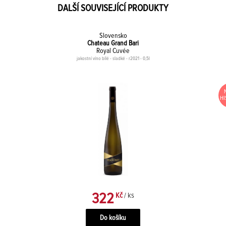
DALŠÍ SOUVISEJÍCÍ PRODUKTY
Slovensko
Chateau Grand Bari
Royal Cuvée
jakostní víno bílé - sladké - r2021 - 0,5l
HI
322
Kč
/ ks