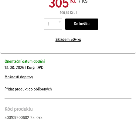
305
Kč
/ ks
406,67 Kč / l
+
-
Skladem 50+ ks
Orientační datum dodání
13. 08. 2026 | Kurýr DPD
Možnosti dopravy
Přidat produkt do oblíbených
Kód produktu
500109200602-25_075