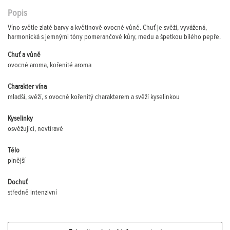
Popis
Víno světle zlaté barvy a květinově ovocné vůně. Chuť je svěží, vyvážená,
harmonická s jemnými tóny pomerančové kůry, medu a špetkou bílého pepře.
Chuť a vůně
ovocné aroma, kořenité aroma
Charakter vína
mladší, svěží, s ovocně kořenitý charakterem a svěží kyselinkou
Kyselinky
osvěžující, nevtíravé
Tělo
plnější
Dochuť
středně intenzivní