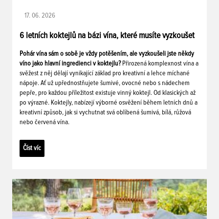
17. 06. 2026
6 letních koktejlů na bázi vína, které musíte vyzkoušet
Pohár vína sám o sobě je vždy potěšením, ale vyzkoušeli jste někdy
víno jako hlavní ingredienci v koktejlu?
Přirozená komplexnost vína a
svěžest z něj dělají vynikající základ pro kreativní a lehce míchané
nápoje. Ať už upřednostňujete šumivé, ovocné nebo s nádechem
pepře, pro každou příležitost existuje vinný koktejl. Od klasických až
po výrazné. Koktejly, nabízejí výborné osvěžení během letních dnů a
kreativní způsob, jak si vychutnat svá oblíbená šumivá, bílá, růžová
nebo červená vína.
Číst víc