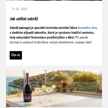
17. 06. 2026
Jak udělat sabráž
Sabráž (sabrage) je speciální technika otevírání láhve
šumivého vína
,
v ideálním případě takového, které je vyrobeno tradiční metodou,
tedy sekundární fermentace probíhá přímo v láhvi.
Při sabráži
dochází k useknutí hrdla láhve ostrým předmětem, nejlépe šavlí.
Číst víc