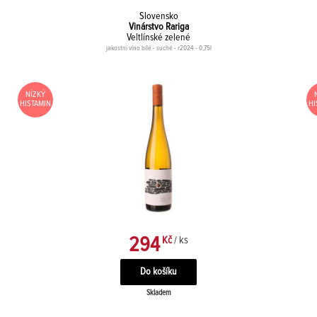
Slovensko
Vinárstvo Rariga
Veltlínské zelené
jakostní víno bílé - suché - r2024 - 0,75l
NÍZKÝ
HISTAMIN
HI
294
Kč
/ ks
Skladem