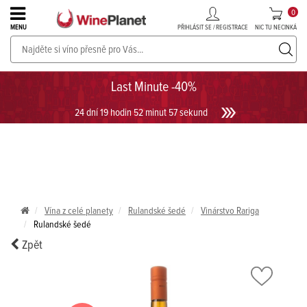
0
PŘIHLÁSIT SE / REGISTRACE
NIC TU NECINKÁ
MENU
PROSECCO v akci až do -30%!
UKÁZAT PROSECCO
Last Minute -40%
24 dní 19 hodin 52 minut 57 sekund
Vína z celé planety
Rulandské šedé
Vinárstvo Rariga
Rulandské šedé
Zpět