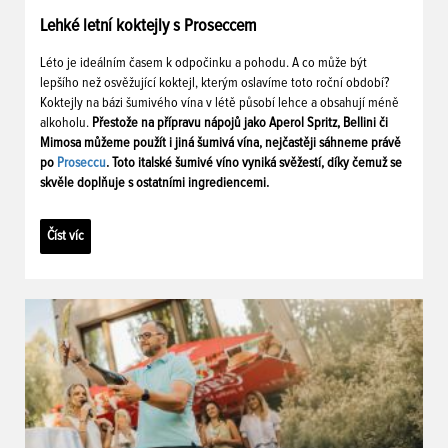
Lehké letní koktejly s Proseccem
Léto je ideálním časem k odpočinku a pohodu. A co může být
lepšího než osvěžující koktejl, kterým oslavíme toto roční období?
Koktejly na bázi šumivého vína v létě působí lehce a obsahují méně
alkoholu.
Přestože na přípravu nápojů jako Aperol Spritz, Bellini či
Mimosa můžeme použít i jiná šumivá vína, nejčastěji sáhneme právě
po
Proseccu
. Toto italské šumivé víno vyniká svěžestí, díky čemuž se
skvěle doplňuje s ostatními ingrediencemi.
Číst víc