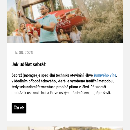
17. 06. 2026
Jak udělat sabráž
Sabráž (sabrage) je speciální technika otevírání láhve
šumivého vína
,
v ideálním případě takového, které je vyrobeno tradiční metodou,
tedy sekundární fermentace probíhá přímo v láhvi.
Při sabráži
dochází k useknutí hrdla láhve ostrým předmětem, nejlépe šavlí.
Číst víc