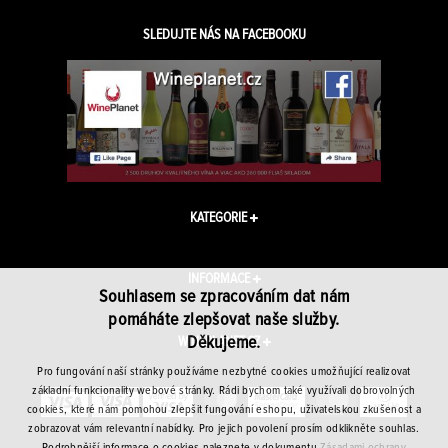
SLEDUJTE NÁS NA FACEBOOKU
KATEGORIE
INFORMACE
Souhlasem se zpracováním dat nám
pomáháte zlepšovat naše služby.
Děkujeme.
WINEPLANET.CZ
Pro fungování naší stránky používáme nezbytné cookies umožňující realizovat
základní funkcionality webové stránky. Rádi bychom také využívali dobrovolných
cookies, které nám pomohou zlepšit fungování eshopu, uživatelskou zkušenost a
zobrazovat vám relevantní nabídky. Pro jejich povolení prosím odklikněte souhlas.