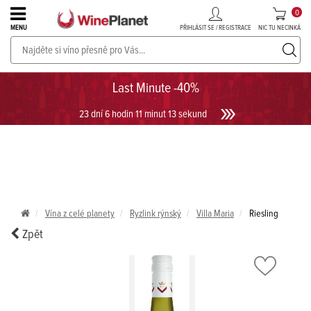
0
PŘIHLÁSIT SE / REGISTRACE
NIC TU NECINKÁ
MENU
PROSECCO v akci až do -30%!
UKÁZAT PROSECCO
Last Minute -40%
23 dní 6 hodin 11 minut 13 sekund
Vína z celé planety
Ryzlink rýnský
Villa Maria
Riesling
Zpět