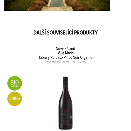
DALŠÍ SOUVISEJÍCÍ PRODUKTY
Nový Zéland
Villa Maria
Library Release Pinot Noir Organic
víno červené - suché - r2017 - 0,75l
BIO
certifikát
LIMITKA