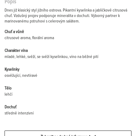
Popis
Dnes již klasický styl jižního ostrova. Pikantní kyselinka a jablíčkově citrusová
chuť. Vzdušný projev podporuje mineralita v dochuti. Výborný partner k
marinovanému pstruhovi s celerovým salátem.
Chuť a vůně
citrusové aroma, florální aroma
Charakter vína
mladé, lehké, svěží, se svěží kyselinkou, víno na běžné pití
Kyselinky
osvěžující, nevtíravé
Tělo
lehčí
Dochuť
středně intenzivní