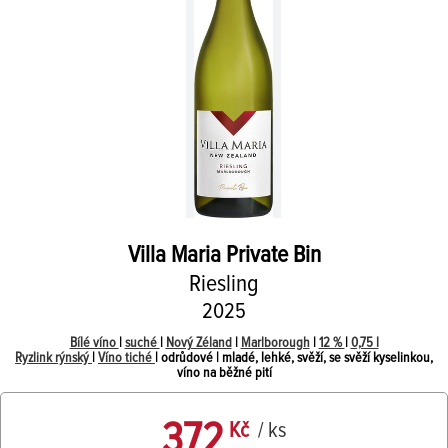
Villa Maria
Private Bin
Riesling
2025
Bílé víno
|
suché
|
Nový Zéland
|
Marlborough
|
12 %
|
0,75 l
Ryzlink rýnský
|
Víno tiché
| odrůdové | mladé, lehké, svěží, se svěží kyselinkou,
víno na běžné pití
372
Kč
/ ks