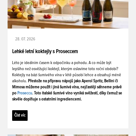
28. 07. 2026
Lehké letní koktejly s Proseccem
Léto je ideálním časem k odpočinku a pohodu. A co může být
lepšího než osvěžující koktejl, kterým oslavíme toto roční období?
Koktejly na bázi šumivého vína v létě působí lehce a obsahují méně
alkoholu.
Přestože na přípravu nápojů jako Aperol Spritz, Bellini či
Mimosa můžeme použít i jiná šumivá vína, nejčastěji sáhneme právě
po
Proseccu
. Toto italské šumivé víno vyniká svěžestí, díky čemuž se
skvěle doplňuje s ostatními ingrediencemi.
Číst víc