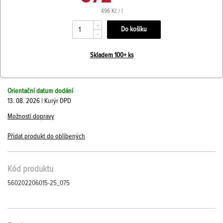
496 Kč / l
+
-
Skladem 100+ ks
Orientační datum dodání
13. 08. 2026 | Kurýr DPD
Možnosti dopravy
Přidat produkt do oblíbených
Kód produktu
560202206015-25_075