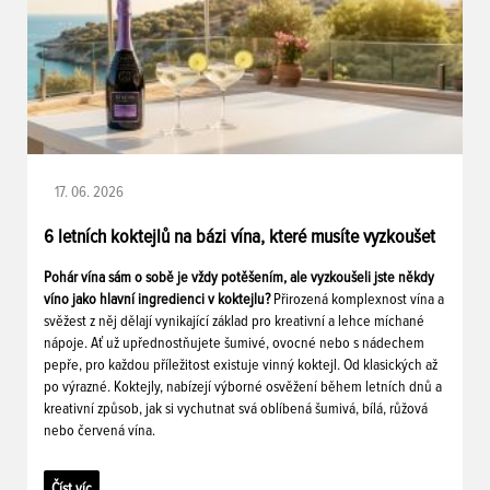
17. 06. 2026
6 letních koktejlů na bázi vína, které musíte vyzkoušet
Pohár vína sám o sobě je vždy potěšením, ale vyzkoušeli jste někdy
víno jako hlavní ingredienci v koktejlu?
Přirozená komplexnost vína a
svěžest z něj dělají vynikající základ pro kreativní a lehce míchané
nápoje. Ať už upřednostňujete šumivé, ovocné nebo s nádechem
pepře, pro každou příležitost existuje vinný koktejl. Od klasických až
po výrazné. Koktejly, nabízejí výborné osvěžení během letních dnů a
kreativní způsob, jak si vychutnat svá oblíbená šumivá, bílá, růžová
nebo červená vína.
Číst víc