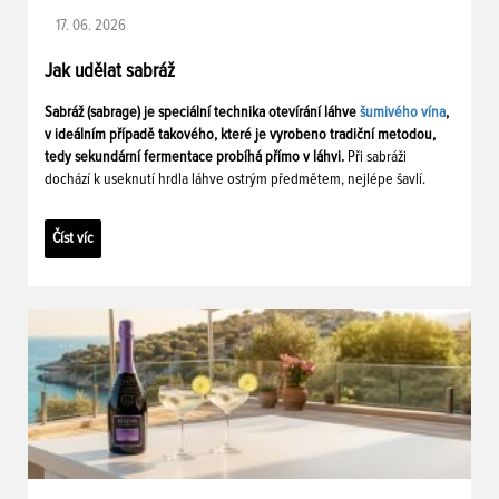
17. 06. 2026
Jak udělat sabráž
Sabráž (sabrage) je speciální technika otevírání láhve
šumivého vína
,
v ideálním případě takového, které je vyrobeno tradiční metodou,
tedy sekundární fermentace probíhá přímo v láhvi.
Při sabráži
dochází k useknutí hrdla láhve ostrým předmětem, nejlépe šavlí.
Číst víc