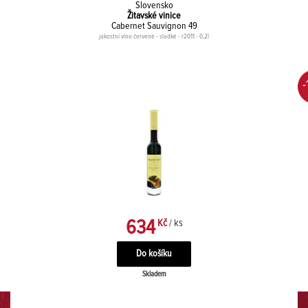
Slovensko
Žitavské vinice
Cabernet Sauvignon 49
jakostní víno červené - sladké - r2011 - 0,2l
-
634
Kč
/ ks
Skladem