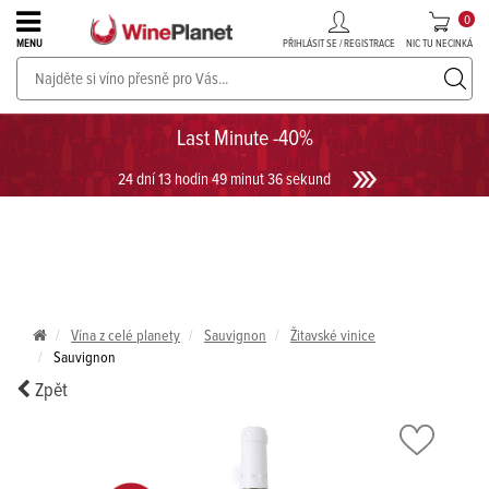
0
PŘIHLÁSIT SE / REGISTRACE
NIC TU NECINKÁ
MENU
PROSECCO v akci až do -30%!
UKÁZAT PROSECCO
Last Minute -40%
24 dní 13 hodin 49 minut 36 sekund
Vína z celé planety
Sauvignon
Žitavské vinice
Sauvignon
Zpět