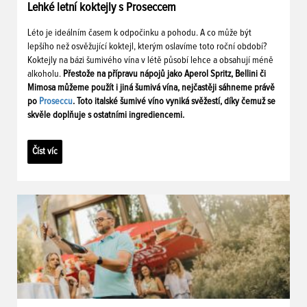
Lehké letní koktejly s Proseccem
Léto je ideálním časem k odpočinku a pohodu. A co může být
lepšího než osvěžující koktejl, kterým oslavíme toto roční období?
Koktejly na bázi šumivého vína v létě působí lehce a obsahují méně
alkoholu.
Přestože na přípravu nápojů jako Aperol Spritz, Bellini či
Mimosa můžeme použít i jiná šumivá vína, nejčastěji sáhneme právě
po
Proseccu
. Toto italské šumivé víno vyniká svěžestí, díky čemuž se
skvěle doplňuje s ostatními ingrediencemi.
Číst víc