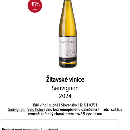
-15%
Žitavské vinice
Sauvignon
2024
Bílé víno
|
suché
|
Slovensko
|
12 %
|
0,75 l
Sauvignon
|
Víno tiché
| víno bez zemepisného označenia | mladší, svěží, s
ovocně kořenitý charakterem a svěží kyselinkou