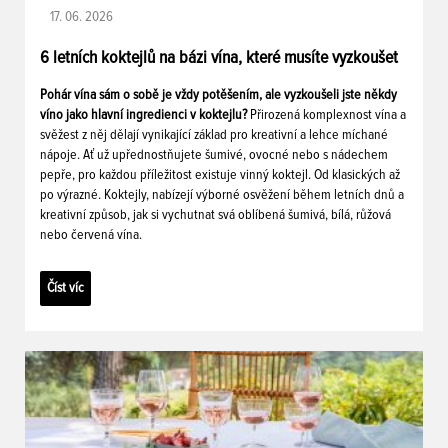
17. 06. 2026
6 letních koktejlů na bázi vína, které musíte vyzkoušet
Pohár vína sám o sobě je vždy potěšením, ale vyzkoušeli jste někdy
víno jako hlavní ingredienci v koktejlu?
Přirozená komplexnost vína a
svěžest z něj dělají vynikající základ pro kreativní a lehce míchané
nápoje. Ať už upřednostňujete šumivé, ovocné nebo s nádechem
pepře, pro každou příležitost existuje vinný koktejl. Od klasických až
po výrazné. Koktejly, nabízejí výborné osvěžení během letních dnů a
kreativní způsob, jak si vychutnat svá oblíbená šumivá, bílá, růžová
nebo červená vína.
Číst víc