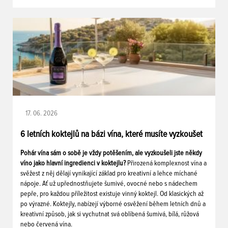
17. 06. 2026
6 letních koktejlů na bázi vína, které musíte vyzkoušet
Pohár vína sám o sobě je vždy potěšením, ale vyzkoušeli jste někdy
víno jako hlavní ingredienci v koktejlu?
Přirozená komplexnost vína a
svěžest z něj dělají vynikající základ pro kreativní a lehce míchané
nápoje. Ať už upřednostňujete šumivé, ovocné nebo s nádechem
pepře, pro každou příležitost existuje vinný koktejl. Od klasických až
po výrazné. Koktejly, nabízejí výborné osvěžení během letních dnů a
kreativní způsob, jak si vychutnat svá oblíbená šumivá, bílá, růžová
nebo červená vína.