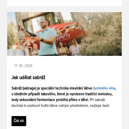
17. 06. 2026
Jak udělat sabráž
Sabráž (sabrage) je speciální technika otevírání láhve
šumivého vína
,
v ideálním případě takového, které je vyrobeno tradiční metodou,
tedy sekundární fermentace probíhá přímo v láhvi.
Při sabráži
dochází k useknutí hrdla láhve ostrým předmětem, nejlépe šavlí.
Číst víc