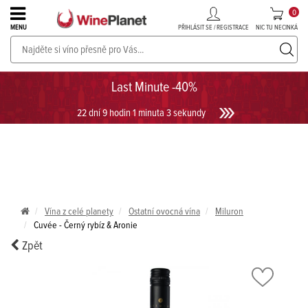
0
PŘIHLÁSIT SE / REGISTRACE
NIC TU NECINKÁ
MENU
PROSECCO v akci až do -30%!
UKÁZAT PROSECCO
Last Minute -40%
22 dní 9 hodin 1 minuta 3 sekundy
Vína z celé planety
Ostatní ovocná vína
Miluron
Cuvée - Černý rybíz & Aronie
Zpět