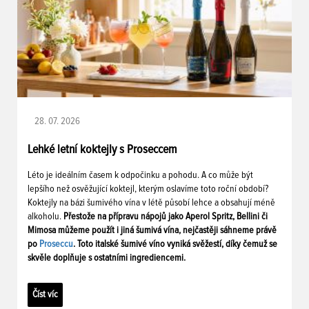
28. 07. 2026
Lehké letní koktejly s Proseccem
Léto je ideálním časem k odpočinku a pohodu. A co může být
lepšího než osvěžující koktejl, kterým oslavíme toto roční období?
Koktejly na bázi šumivého vína v létě působí lehce a obsahují méně
alkoholu.
Přestože na přípravu nápojů jako Aperol Spritz, Bellini či
Mimosa můžeme použít i jiná šumivá vína, nejčastěji sáhneme právě
po
Proseccu
. Toto italské šumivé víno vyniká svěžestí, díky čemuž se
skvěle doplňuje s ostatními ingrediencemi.
Číst víc