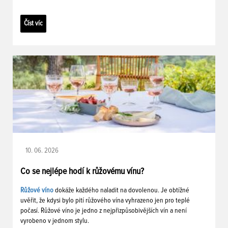
Číst víc
10. 06. 2026
Co se nejlépe hodí k růžovému vínu?
Růžové víno
dokáže každého naladit na dovolenou. Je obtížné
uvěřit, že kdysi bylo pití růžového vína vyhrazeno jen pro teplé
počasí. Růžové víno je jedno z nejpřizpůsobivějších vín a není
vyrobeno v jednom stylu.