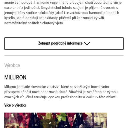
aronie černoplodé. Harmonie vzájemného propojení chutí obou těchto vín je
excelentní a jedinečná. Smyslná chuť tohoto spojení je příjemně ovocná, s
jemnými tóny skořice a čokolády, jakož i se zachovanou harmonií přírodních
kyselin, které doplňují antioxidanty, přičemž při konzumaci vytváří
nezaměnitelný požitek a chuťový vjem.
Zobrazit podrobné informace
Výrobce
MILURON
Miluron je mladé slovenské vinařství, které se snaží svým inovativním
přístupem přinést nové nepoznané chutě. Vinařství je zaměřeno na výrobu
ovocných vín, čímž zaručuje vysokou profesionalitu a kvalitu v této oblasti.
Více o výrobci