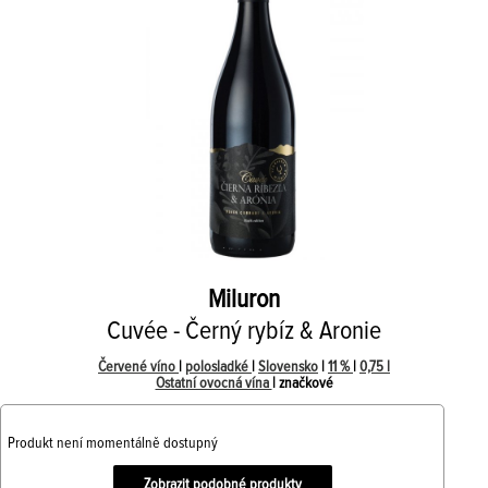
Miluron
Cuvée - Černý rybíz & Aronie
Červené víno
|
polosladké
|
Slovensko
|
11 %
|
0,75 l
Ostatní ovocná vína
| značkové
Produkt není momentálně dostupný
Zobrazit podobné produkty