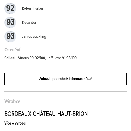
92
Robert Parker
93
Decanter
93
James Suckling
Ocenění
Galloni - Vinous 90-92/100, Jeff Leve 91-93/100,
Zobrazit podrobné informace
Výrobce
BORDEAUX CHÂTEAU HAUT-BRION
Více o výrobci