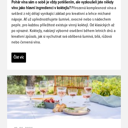
Pohár vína sám o sobě je vždy potěšením, ale vyzkoušeli jste někdy
víno jako hlavní ingredienci v koktejlu?
Přirozená komplexnost vína a
svěžest z něj dělají vynikající základ pro kreativní a lehce míchané
nápoje. Ať už upřednostňujete šumivé, ovocné nebo s nádechem
pepře, pro každou příležitost existuje vinný koktejl. Od klasických až
po výrazné. Koktejly, nabízejí výborné osvěžení během letních dnů a
kreativní způsob, jak si vychutnat svá oblíbená šumivá, bílá, růžová
nebo červená vína.
Číst víc