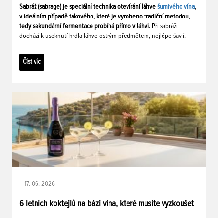
Sabráž (sabrage) je speciální technika otevírání láhve
šumivého vína
,
v ideálním případě takového, které je vyrobeno tradiční metodou,
tedy sekundární fermentace probíhá přímo v láhvi.
Při sabráži
dochází k useknutí hrdla láhve ostrým předmětem, nejlépe šavlí.
Číst víc
17. 06. 2026
6 letních koktejlů na bázi vína, které musíte vyzkoušet