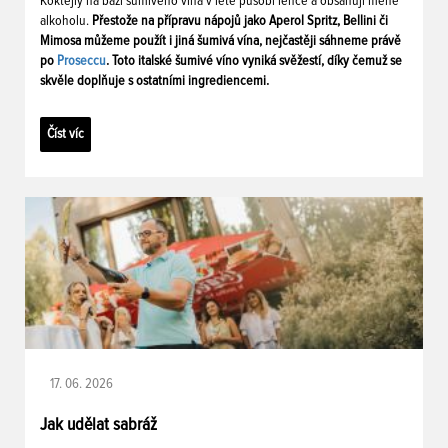
Koktejly na bázi šumivého vína v létě působí lehce a obsahují méně
alkoholu.
Přestože na přípravu nápojů jako Aperol Spritz, Bellini či
Mimosa můžeme použít i jiná šumivá vína, nejčastěji sáhneme právě
po
Proseccu
. Toto italské šumivé víno vyniká svěžestí, díky čemuž se
skvěle doplňuje s ostatními ingrediencemi.
Číst víc
17. 06. 2026
Jak udělat sabráž