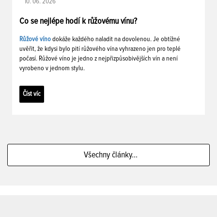
10. 06. 2026
Co se nejlépe hodí k růžovému vínu?
Růžové víno
dokáže každého naladit na dovolenou. Je obtížné
uvěřit, že kdysi bylo pití růžového vína vyhrazeno jen pro teplé
počasí. Růžové víno je jedno z nejpřizpůsobivějších vín a není
vyrobeno v jednom stylu.
Číst víc
Všechny články...