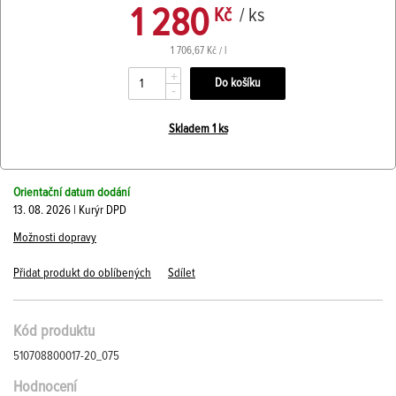
1 280
Kč
/ ks
1 706,67 Kč / l
+
-
Skladem 1 ks
Orientační datum dodání
13. 08. 2026 | Kurýr DPD
Možnosti dopravy
Přidat produkt do oblíbených
Sdílet
Kód produktu
510708800017-20_075
Hodnocení