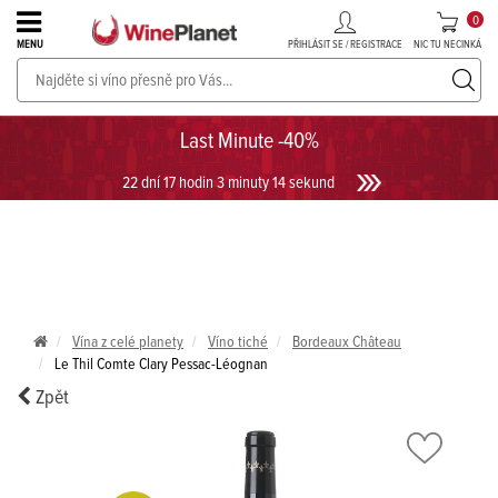
0
PŘIHLÁSIT SE / REGISTRACE
NIC TU NECINKÁ
MENU
PROSECCO v akci až do -30%!
UKÁZAT PROSECCO
Last Minute -40%
22 dní 17 hodin 3 minuty 13 sekund
Vína z celé planety
Víno tiché
Bordeaux Château
Le Thil Comte Clary Pessac-Léognan
Zpět