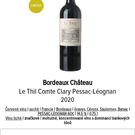
LIMITKA
Bordeaux Château
Le Thil Comte Clary Pessac-Léognan
2020
Červené víno
|
suché
|
Francie
|
Bordeaux
|
Graves, Cérons, Sauternes, Barsac
|
PESSAC-LÉOGNAN AOC
|
14,5 %
|
0,75 l
Víno tiché
| značkové | mohutné, koncentrované víno s dominancí barikových
tónů