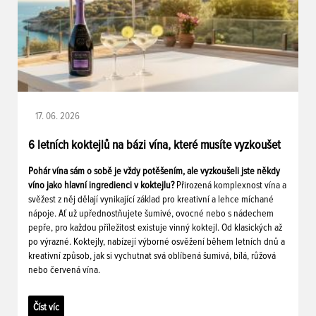
17. 06. 2026
6 letních koktejlů na bázi vína, které musíte vyzkoušet
Pohár vína sám o sobě je vždy potěšením, ale vyzkoušeli jste někdy
víno jako hlavní ingredienci v koktejlu?
Přirozená komplexnost vína a
svěžest z něj dělají vynikající základ pro kreativní a lehce míchané
nápoje. Ať už upřednostňujete šumivé, ovocné nebo s nádechem
pepře, pro každou příležitost existuje vinný koktejl. Od klasických až
po výrazné. Koktejly, nabízejí výborné osvěžení během letních dnů a
kreativní způsob, jak si vychutnat svá oblíbená šumivá, bílá, růžová
nebo červená vína.
Číst víc