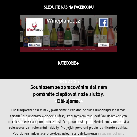
SLEDUJTE NÁS NA FACEBOOKU
KATEGORIE
INFORMACE
Souhlasem se zpracováním dat nám
pomáháte zlepšovat naše služby.
Děkujeme.
WINEPLANET.CZ
Pro fungování naší stránky používáme nezbytné cookies umožňující realizovat
základní funkcionality webové stránky. Rádi bychom také využívali dobrovolných
cookies, které nám pomohou zlepšit fungování eshopu, uživatelskou zkušenost a
zobrazovat vám relevantní nabídky. Pro jejich povolení prosím odklikněte souhlas.
Podrobnější informace o cookies naleznete v dokumentu
Zásadami ochrany