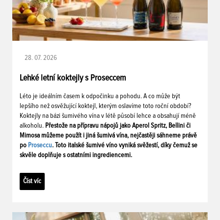
28. 07. 2026
Lehké letní koktejly s Proseccem
Léto je ideálním časem k odpočinku a pohodu. A co může být
lepšího než osvěžující koktejl, kterým oslavíme toto roční období?
Koktejly na bázi šumivého vína v létě působí lehce a obsahují méně
alkoholu.
Přestože na přípravu nápojů jako Aperol Spritz, Bellini či
Mimosa můžeme použít i jiná šumivá vína, nejčastěji sáhneme právě
po
Proseccu
. Toto italské šumivé víno vyniká svěžestí, díky čemuž se
skvěle doplňuje s ostatními ingrediencemi.
Číst víc