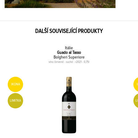
DALŠÍ SOUVISEJÍCÍ PRODUKTY
Itálie
Guado al Tasso
Bolgheri Superiore
víno červené - suché - r2021 - 0,75l
IKONA
LIMITKA
L