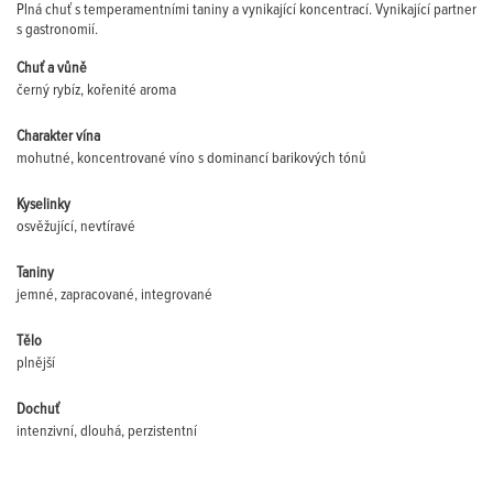
Plná chuť s temperamentními taniny a vynikající koncentrací. Vynikající partner
s gastronomií.
Chuť a vůně
černý rybíz, kořenité aroma
Charakter vína
mohutné, koncentrované víno s dominancí barikových tónů
Kyselinky
osvěžující, nevtíravé
Taniny
jemné, zapracované, integrované
Tělo
plnější
Dochuť
intenzivní, dlouhá, perzistentní