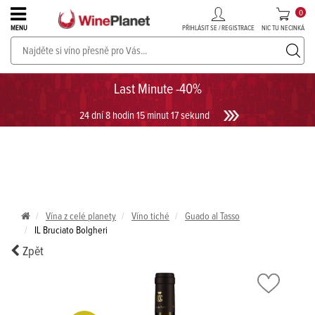
0
PŘIHLÁSIT SE / REGISTRACE
NIC TU NECINKÁ
MENU
PROSECCO v akci až do -30%!
UKÁZAT PROSECCO
Last Minute -40%
24 dní 8 hodin 15 minut 17 sekund
Vína z celé planety
Víno tiché
Guado al Tasso
IL Bruciato Bolgheri
Zpět