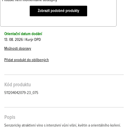
Produkt není momentálně dostupný
Zobrazit podobné produkty
Orientační datum dodání
13. 08. 2026 | Kurýr DPD
Možnosti dopravy
Přidat produkt do oblíbených
Kód produktu
511204042079-23_075
Popis
Senzoricky atraktivní víno s intenzivní vůní višní, květin a orientálního koření.