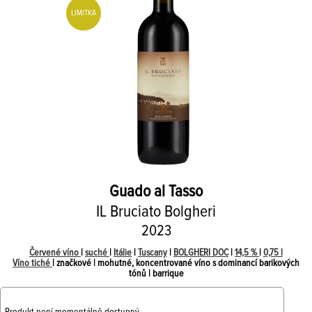
LIMITKA
Guado al Tasso
IL Bruciato Bolgheri
2023
Červené víno
|
suché
|
Itálie
|
Tuscany
|
BOLGHERI DOC
|
14,5 %
|
0,75 l
Víno tiché
| značkové | mohutné, koncentrované víno s dominancí barikových
tónů | barrique