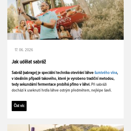
17. 06. 2026
Jak udělat sabráž
Sabráž (sabrage) je speciální technika otevírání láhve
šumivého vína
,
v ideálním případě takového, které je vyrobeno tradiční metodou,
tedy sekundární fermentace probíhá přímo v láhvi.
Při sabráži
dochází k useknutí hrdla láhve ostrým předmětem, nejlépe šavlí.
Číst víc