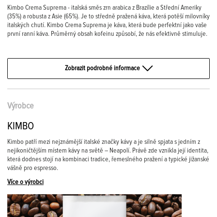
Kimbo Crema Suprema - italská směs zrn arabica z Brazílie a Střední Ameriky
(35%) a robusta z Asie (65%). Je to středně pražená káva, která potěší milovníky
italských chutí. Kimbo Crema Suprema je káva, která bude perfektní jako vaše
první ranní káva. Průměrný obsah kofeinu způsobí, že nás efektivně stimuluje.
Zobrazit podrobné informace
Výrobce
KIMBO
Kimbo patří mezi nejznámější italské značky kávy a je silně spjata s jedním z
nejikoničtějším místem kávy na světě – Neapolí. Právě zde vznikla její identita,
která dodnes stojí na kombinaci tradice, řemeslného pražení a typické jižanské
vášně pro espresso.
Více o výrobci