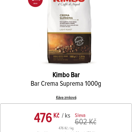
Kimbo
Bar
Bar Crema Suprema 1000g
Káva zrnková
476
Kč
/ ks
Sleva
602 Kč
476 Kč / kg