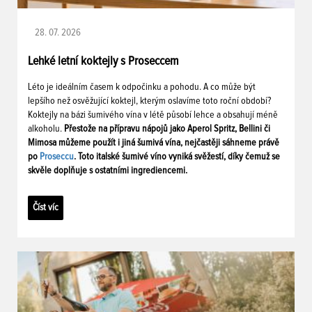
28. 07. 2026
Lehké letní koktejly s Proseccem
Léto je ideálním časem k odpočinku a pohodu. A co může být
lepšího než osvěžující koktejl, kterým oslavíme toto roční období?
Koktejly na bázi šumivého vína v létě působí lehce a obsahují méně
alkoholu.
Přestože na přípravu nápojů jako Aperol Spritz, Bellini či
Mimosa můžeme použít i jiná šumivá vína, nejčastěji sáhneme právě
po
Proseccu
. Toto italské šumivé víno vyniká svěžestí, díky čemuž se
skvěle doplňuje s ostatními ingrediencemi.
Číst víc