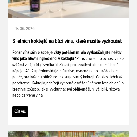
17. 06. 2026
6 letních koktejlů na bázi vína, které musíte vyzkoušet
Pohár vína sám o sobě je vždy potěšením, ale vyzkoušeli jste někdy
víno jako hlavní ingredienci v koktejlu?
Přirozená komplexnost vína a
svěžest z něj dělají vynikající základ pro kreativní a lehce míchané
nápoje. Ať už upřednostňujete šumivé, ovocné nebo s nádechem
pepře, pro každou příležitost existuje vinný koktejl. Od klasických až
po výrazné. Koktejly, nabízejí výborné osvěžení během letních dnů a
kreativní způsob, jak si vychutnat svá oblíbená šumivá, bílá, růžová
nebo červená vína.
Číst víc