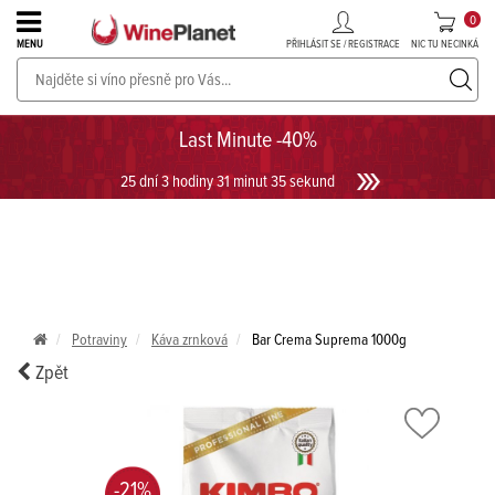
0
PŘIHLÁSIT SE / REGISTRACE
NIC TU NECINKÁ
MENU
PROSECCO v akci až do -30%!
UKÁZAT PROSECCO
Last Minute -40%
25 dní 3 hodiny 31 minut 34 sekund
Potraviny
Káva zrnková
Bar Crema Suprema 1000g
Zpět
-21%