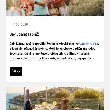
17. 06. 2026
Jak udělat sabráž
Sabráž (sabrage) je speciální technika otevírání láhve
šumivého vína
,
v ideálním případě takového, které je vyrobeno tradiční metodou,
tedy sekundární fermentace probíhá přímo v láhvi.
Při sabráži
dochází k useknutí hrdla láhve ostrým předmětem, nejlépe šavlí.
Číst víc