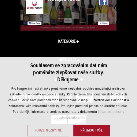
KATEGORIE
INFORMACE
Souhlasem se zpracováním dat nám
pomáháte zlepšovat naše služby.
Děkujeme.
WINEPLANET.CZ
Pro fungování naší stránky používáme nezbytné cookies umožňující realizovat
základní funkcionality webové stránky. Rádi bychom také využívali dobrovolných
cookies, které nám pomohou zlepšit fungování eshopu, uživatelskou zkušenost a
zobrazovat vám relevantní nabídky. Pro jejich povolení prosím odklikněte souhlas.
Podrobnější informace o cookies naleznete v dokumentu
Zásadami ochrany
osobních údajů.
POUZE NEZBYTNÉ
PŘIJMOUT VŠE