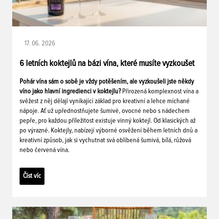
17. 06. 2026
6 letních koktejlů na bázi vína, které musíte vyzkoušet
Pohár vína sám o sobě je vždy potěšením, ale vyzkoušeli jste někdy
víno jako hlavní ingredienci v koktejlu?
Přirozená komplexnost vína a
svěžest z něj dělají vynikající základ pro kreativní a lehce míchané
nápoje. Ať už upřednostňujete šumivé, ovocné nebo s nádechem
pepře, pro každou příležitost existuje vinný koktejl. Od klasických až
po výrazné. Koktejly, nabízejí výborné osvěžení během letních dnů a
kreativní způsob, jak si vychutnat svá oblíbená šumivá, bílá, růžová
nebo červená vína.
Číst víc