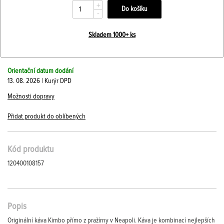
+
-
Skladem 1000+ ks
Orientační datum dodání
13. 08. 2026 | Kurýr DPD
Možnosti dopravy
Přidat produkt do oblíbených
Kód produktu
120400108157
Popis
Originální káva Kimbo přímo z pražírny v Neapoli. Káva je kombinací nejlepších