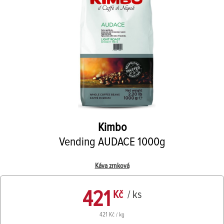
Kimbo
Vending AUDACE 1000g
Káva zrnková
421
Kč
/ ks
421 Kč / kg