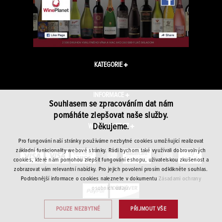
KATEGORIE
INFORMACE
Souhlasem se zpracováním dat nám
pomáháte zlepšovat naše služby.
Děkujeme.
WINEPLANET.CZ
Pro fungování naší stránky používáme nezbytné cookies umožňující realizovat
základní funkcionality webové stránky. Rádi bychom také využívali dobrovolných
cookies, které nám pomohou zlepšit fungování eshopu, uživatelskou zkušenost a
zobrazovat vám relevantní nabídky. Pro jejich povolení prosím odklikněte souhlas.
Podrobnější informace o cookies naleznete v dokumentu
Zásadami ochrany
osobních údajů.
POUZE NEZBYTNÉ
PŘIJMOUT VŠE