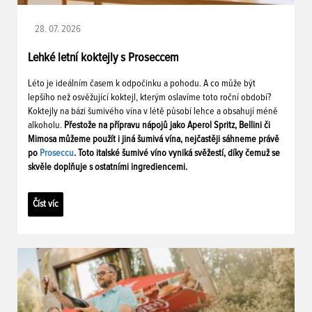
28. 07. 2026
Lehké letní koktejly s Proseccem
Léto je ideálním časem k odpočinku a pohodu. A co může být
lepšího než osvěžující koktejl, kterým oslavíme toto roční období?
Koktejly na bázi šumivého vína v létě působí lehce a obsahují méně
alkoholu.
Přestože na přípravu nápojů jako Aperol Spritz, Bellini či
Mimosa můžeme použít i jiná šumivá vína, nejčastěji sáhneme právě
po
Proseccu
. Toto italské šumivé víno vyniká svěžestí, díky čemuž se
skvěle doplňuje s ostatními ingrediencemi.
Číst víc