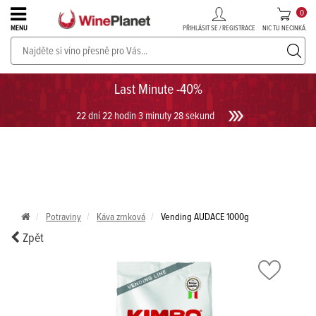
0
PŘIHLÁSIT SE / REGISTRACE
NIC TU NECINKÁ
MENU
PROSECCO v akci až do -30%!
UKÁZAT PROSECCO
Last Minute -40%
22 dní 22 hodin 3 minuty 28 sekund
Potraviny
Káva zrnková
Vending AUDACE 1000g
Zpět