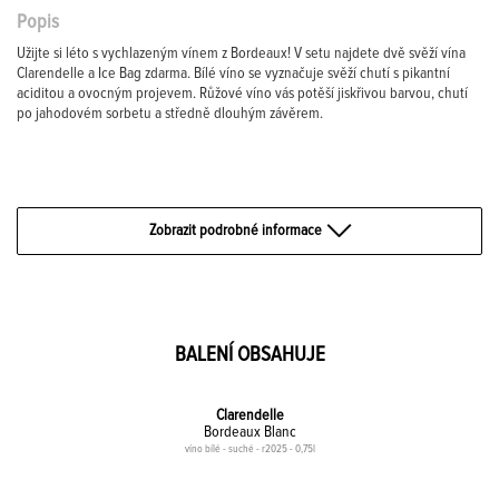
Popis
Užijte si léto s vychlazeným vínem z Bordeaux! V setu najdete dvě svěží vína
Clarendelle a Ice Bag zdarma. Bílé víno se vyznačuje svěží chutí s pikantní
aciditou a ovocným projevem. Růžové víno vás potěší jiskřivou barvou, chutí
po jahodovém sorbetu a středně dlouhým závěrem.
Zobrazit podrobné informace
BALENÍ OBSAHUJE
Clarendelle
Bordeaux Blanc
víno bílé - suché - r2025 - 0,75l