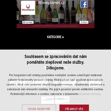
KATEGORIE
INFORMACE
Souhlasem se zpracováním dat nám
pomáháte zlepšovat naše služby.
Děkujeme.
WINEPLANET.CZ
Pro fungování naší stránky používáme nezbytné cookies umožňující realizovat
základní funkcionality webové stránky. Rádi bychom také využívali dobrovolných
cookies, které nám pomohou zlepšit fungování eshopu, uživatelskou zkušenost a
zobrazovat vám relevantní nabídky. Pro jejich povolení prosím odklikněte souhlas.
Podrobnější informace o cookies naleznete v dokumentu
Zásadami ochrany
osobních údajů.
POUZE NEZBYTNÉ
PŘIJMOUT VŠE