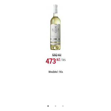
592 Kč
473
Kč
/ ks
Množství : 1 Ks