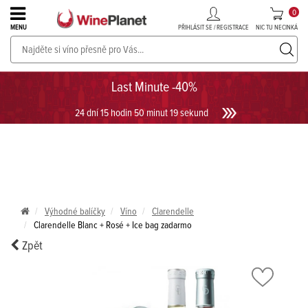
0
PŘIHLÁSIT SE / REGISTRACE
NIC TU NECINKÁ
MENU
PROSECCO v akci až do -30%!
UKÁZAT PROSECCO
Last Minute -40%
24 dní 15 hodin 50 minut 19 sekund
Výhodné balíčky
Víno
Clarendelle
Clarendelle Blanc + Rosé + Ice bag zadarmo
Zpět