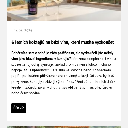
17. 06. 2026
6 letních koktejlů na bázi vína, které musíte vyzkoušet
Pohár vína sám o sobě je vždy potěšením, ale vyzkoušeli jste někdy
víno jako hlavní ingredienci v koktejlu?
Přirozená komplexnost vína a
svěžest z něj dělají vynikající základ pro kreativní a lehce míchané
nápoje. Ať už upřednostňujete šumivé, ovocné nebo s nádechem
pepře, pro každou příležitost existuje vinný koktejl. Od klasických až
po výrazné. Koktejly, nabízejí výborné osvěžení během letních dnů a
kreativní způsob, jak si vychutnat svá oblíbená šumivá, bílá, růžová
nebo červená vína.
Číst víc