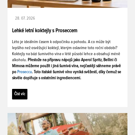
28. 07. 2026
Lehké letní koktejly s Proseccem
Léto je ideálním časem k odpočinku a pohodu. A co může být
lepšího než osvěžující koktejl, kterým oslavíme toto roční období?
Koktejly na bázi šumivého vína v létě působí lehce a obsahují méně
alkoholu.
Přestože na přípravu nápojů jako Aperol Spritz, Bellini či
Mimosa můžeme použít i jiná šumivá vína, nejčastěji sáhneme právě
po
Proseccu
. Toto italské šumivé víno vyniká svěžestí, díky čemuž se
skvěle doplňuje s ostatními ingrediencemi.
Číst víc