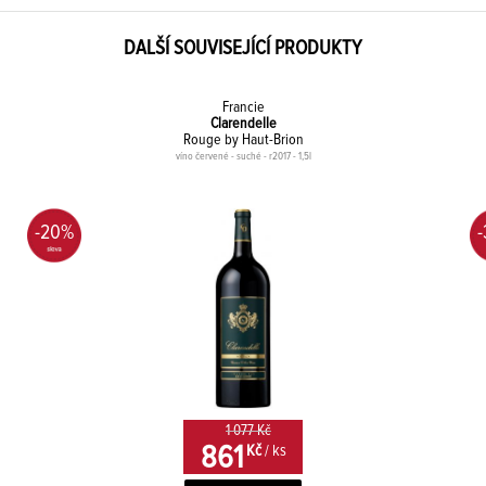
DALŠÍ SOUVISEJÍCÍ PRODUKTY
Francie
Clarendelle
Rouge by Haut-Brion
víno červené - suché - r2017 - 1,5l
-20%
1 077 Kč
861
Kč
/ ks