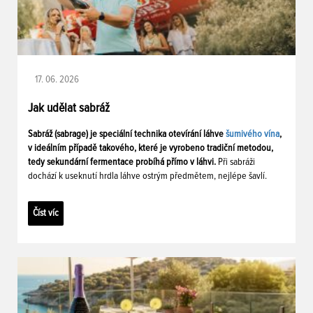
17. 06. 2026
Jak udělat sabráž
Sabráž (sabrage) je speciální technika otevírání láhve
šumivého vína
,
v ideálním případě takového, které je vyrobeno tradiční metodou,
tedy sekundární fermentace probíhá přímo v láhvi.
Při sabráži
dochází k useknutí hrdla láhve ostrým předmětem, nejlépe šavlí.
Číst víc