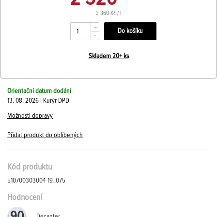
3 360 Kč / l
+
-
Skladem 20+ ks
Orientační datum dodání
13. 08. 2026 | Kurýr DPD
Možnosti dopravy
Přidat produkt do oblíbených
Kód produktu
510700303004-19_075
Hodnocení
90
Decanter