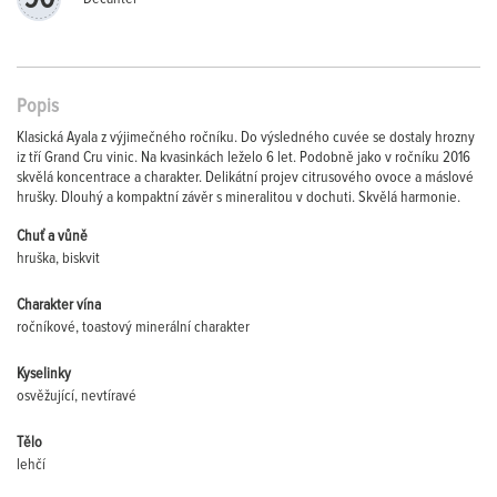
Popis
Klasická Ayala z výjimečného ročníku. Do výsledného cuvée se dostaly hrozny
iz tří Grand Cru vinic. Na kvasinkách leželo 6 let. Podobně jako v ročníku 2016
skvělá koncentrace a charakter. Delikátní projev citrusového ovoce a máslové
hrušky. Dlouhý a kompaktní závěr s mineralitou v dochuti. Skvělá harmonie.
Chuť a vůně
hruška, biskvit
Charakter vína
ročníkové, toastový minerální charakter
Kyselinky
osvěžující, nevtíravé
Tělo
lehčí