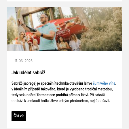
17. 06. 2026
Jak udělat sabráž
Sabráž (sabrage) je speciální technika otevírání láhve
šumivého vína
,
v ideálním případě takového, které je vyrobeno tradiční metodou,
tedy sekundární fermentace probíhá přímo v láhvi.
Při sabráži
dochází k useknutí hrdla láhve ostrým předmětem, nejlépe šavlí.
Číst víc