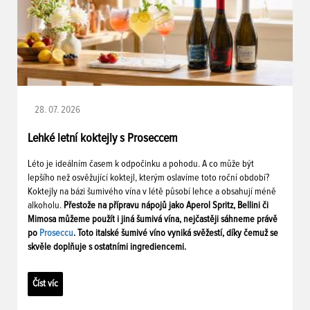
28. 07. 2026
Lehké letní koktejly s Proseccem
Léto je ideálním časem k odpočinku a pohodu. A co může být
lepšího než osvěžující koktejl, kterým oslavíme toto roční období?
Koktejly na bázi šumivého vína v létě působí lehce a obsahují méně
alkoholu.
Přestože na přípravu nápojů jako Aperol Spritz, Bellini či
Mimosa můžeme použít i jiná šumivá vína, nejčastěji sáhneme právě
po
Proseccu
. Toto italské šumivé víno vyniká svěžestí, díky čemuž se
skvěle doplňuje s ostatními ingrediencemi.
Číst víc