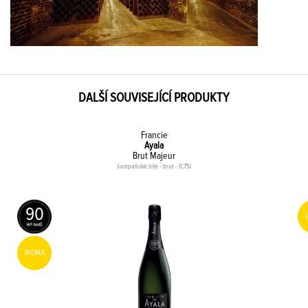
DALŠÍ SOUVISEJÍCÍ PRODUKTY
Francie
Ayala
Brut Majeur
šampaňské bílé - brut - 0,75l
90
IKONA