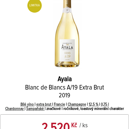
LIMITKA
Ayala
Blanc de Blancs A/19 Extra Brut
2019
Bílé víno
|
extra brut
|
Francie
|
Champagne
|
12,5 %
|
0,75 l
Chardonnay
|
Šampaňské
| značkové | ročníkové, toastový minerální charakter
2 520
Kč
/ ks