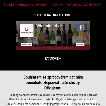
PRODEJ ALKOHOLICKÝCH VÝROBKŮ JE POVOLEN JEN OSOBÁM STARŠÍM 18 LET!
SLEDUJTE NÁS NA FACEBOOKU
KATEGORIE
INFORMACE
Souhlasem se zpracováním dat nám
pomáháte zlepšovat naše služby.
Děkujeme.
WINEPLANET.CZ
Pro fungování naší stránky používáme nezbytné cookies umožňující realizovat
základní funkcionality webové stránky. Rádi bychom také využívali dobrovolných
cookies, které nám pomohou zlepšit fungování eshopu, uživatelskou zkušenost a