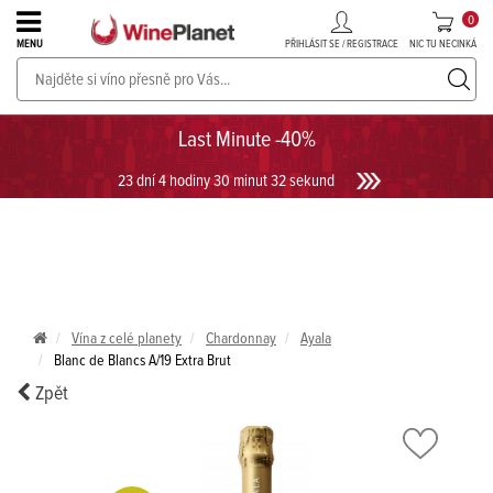
0
PŘIHLÁSIT SE / REGISTRACE
NIC TU NECINKÁ
MENU
PROSECCO v akci až do -30%!
UKÁZAT PROSECCO
Last Minute -40%
23 dní 4 hodiny 30 minut 31 sekund
Vína z celé planety
Chardonnay
Ayala
Blanc de Blancs A/19 Extra Brut
Zpět