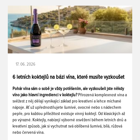
17. 06. 2026
6 letních koktejlů na bázi vína, které musíte vyzkoušet
Pohár vína sám o sobě je vždy potěšením, ale vyzkoušeli jste někdy
víno jako hlavní ingredienci v koktejlu?
Přirozená komplexnost vína a
svěžest z něj dělají vynikající základ pro kreativní a lehce míchané
nápoje. Ať už upřednostňujete šumivé, ovocné nebo s nádechem
pepře, pro každou příležitost existuje vinný koktejl. Od klasických až
po výrazné. Koktejly, nabízejí výborné osvěžení během letních dnů a
kreativní způsob, jak si vychutnat svá oblíbená šumivá, bílá, růžová
nebo červená vína.