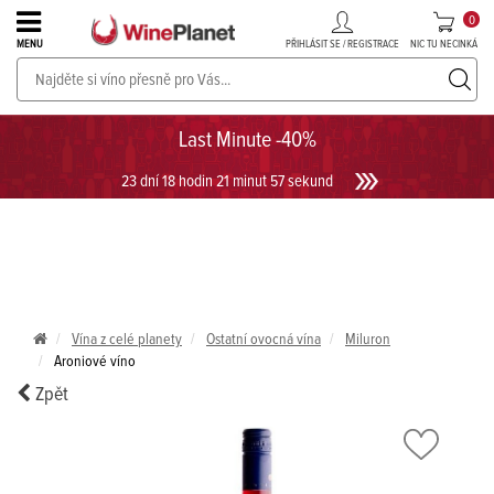
0
PŘIHLÁSIT SE / REGISTRACE
NIC TU NECINKÁ
MENU
PROSECCO v akci až do -30%!
UKÁZAT PROSECCO
Last Minute -40%
23 dní 18 hodin 21 minut 57 sekund
Vína z celé planety
Ostatní ovocná vína
Miluron
Aroniové víno
Zpět