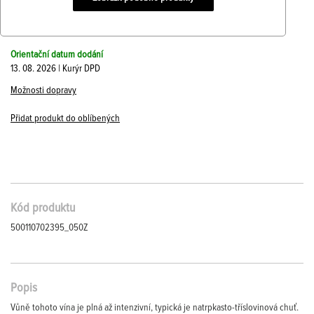
Orientační datum dodání
13. 08. 2026 | Kurýr DPD
Možnosti dopravy
Přidat produkt do oblíbených
Kód produktu
500110702395_050Z
Popis
Vůně tohoto vína je plná až intenzivní, typická je natrpkasto-tříslovinová chuť.