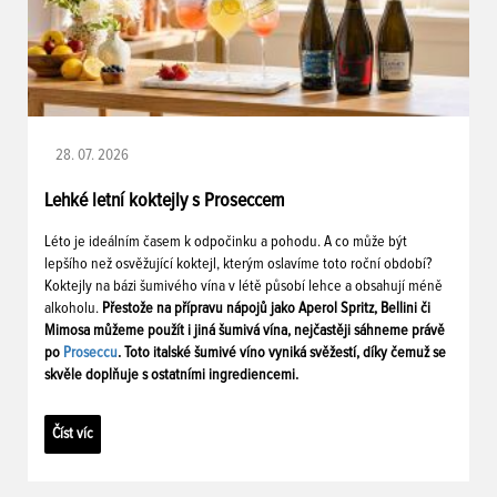
28. 07. 2026
Lehké letní koktejly s Proseccem
Léto je ideálním časem k odpočinku a pohodu. A co může být
lepšího než osvěžující koktejl, kterým oslavíme toto roční období?
Koktejly na bázi šumivého vína v létě působí lehce a obsahují méně
alkoholu.
Přestože na přípravu nápojů jako Aperol Spritz, Bellini či
Mimosa můžeme použít i jiná šumivá vína, nejčastěji sáhneme právě
po
Proseccu
. Toto italské šumivé víno vyniká svěžestí, díky čemuž se
skvěle doplňuje s ostatními ingrediencemi.
Číst víc