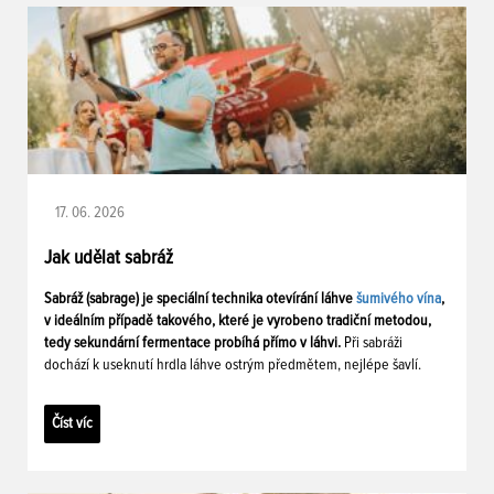
17. 06. 2026
Jak udělat sabráž
Sabráž (sabrage) je speciální technika otevírání láhve
šumivého vína
,
v ideálním případě takového, které je vyrobeno tradiční metodou,
tedy sekundární fermentace probíhá přímo v láhvi.
Při sabráži
dochází k useknutí hrdla láhve ostrým předmětem, nejlépe šavlí.
Číst víc