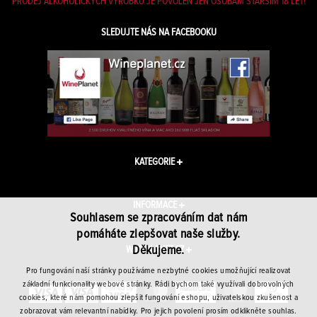
PRODEJ ALKOHOLICKÝCH VÝROBKŮ JE POVOLEN JEN OSOBÁM STARŠÍM 18 LET!
SLEDUJTE NÁS NA FACEBOOKU
KATEGORIE
INFORMACE
Souhlasem se zpracováním dat nám
pomáháte zlepšovat naše služby.
Děkujeme.
WINEPLANET.CZ
Pro fungování naší stránky používáme nezbytné cookies umožňující realizovat
základní funkcionality webové stránky. Rádi bychom také využívali dobrovolných
cookies, které nám pomohou zlepšit fungování eshopu, uživatelskou zkušenost a
zobrazovat vám relevantní nabídky. Pro jejich povolení prosím odklikněte souhlas.