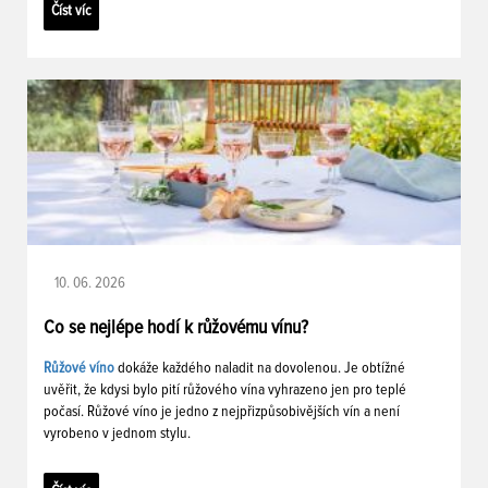
Číst víc
10. 06. 2026
Co se nejlépe hodí k růžovému vínu?
Růžové víno
dokáže každého naladit na dovolenou. Je obtížné
uvěřit, že kdysi bylo pití růžového vína vyhrazeno jen pro teplé
počasí. Růžové víno je jedno z nejpřizpůsobivějších vín a není
vyrobeno v jednom stylu.