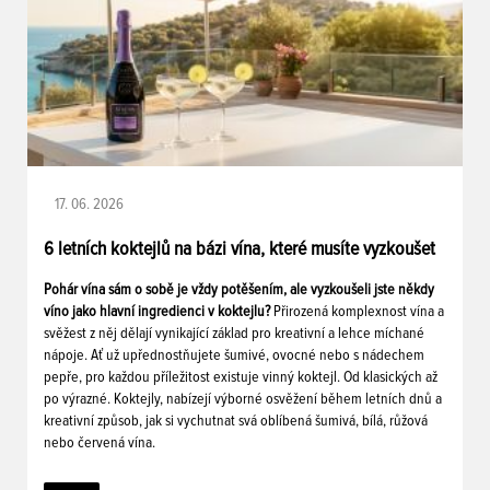
17. 06. 2026
6 letních koktejlů na bázi vína, které musíte vyzkoušet
Pohár vína sám o sobě je vždy potěšením, ale vyzkoušeli jste někdy
víno jako hlavní ingredienci v koktejlu?
Přirozená komplexnost vína a
svěžest z něj dělají vynikající základ pro kreativní a lehce míchané
nápoje. Ať už upřednostňujete šumivé, ovocné nebo s nádechem
pepře, pro každou příležitost existuje vinný koktejl. Od klasických až
po výrazné. Koktejly, nabízejí výborné osvěžení během letních dnů a
kreativní způsob, jak si vychutnat svá oblíbená šumivá, bílá, růžová
nebo červená vína.