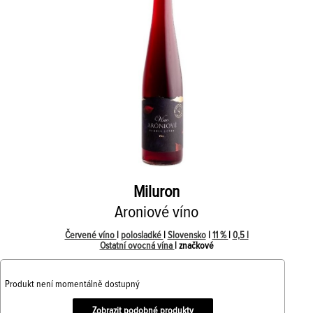
Miluron
Aroniové víno
Červené víno
|
polosladké
|
Slovensko
|
11 %
|
0,5 l
Ostatní ovocná vína
| značkové
Produkt není momentálně dostupný
Zobrazit podobné produkty