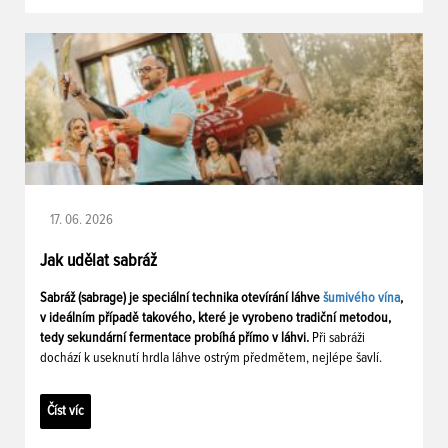
17. 06. 2026
Jak udělat sabráž
Sabráž (sabrage) je speciální technika otevírání láhve
šumivého vína
,
v ideálním případě takového, které je vyrobeno tradiční metodou,
tedy sekundární fermentace probíhá přímo v láhvi.
Při sabráži
dochází k useknutí hrdla láhve ostrým předmětem, nejlépe šavlí.
Číst víc