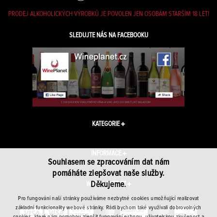
PRODEJ ALKOHOLICKÝCH VÝROBKŮ JE POVOLEN JEN OSOBÁM STARŠÍM 18 LET!
SLEDUJTE NÁS NA FACEBOOKU
KATEGORIE
INFORMACE
Souhlasem se zpracováním dat nám
pomáháte zlepšovat naše služby.
Děkujeme.
WINEPLANET.CZ
Pro fungování naší stránky používáme nezbytné cookies umožňující realizovat
základní funkcionality webové stránky. Rádi bychom také využívali dobrovolných