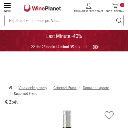
0
PŘIHLÁSIT SE / REGISTRACE
NIC TU NECINKÁ
MENU
PROSECCO v akci až do -30%!
UKÁZAT PROSECCO
Last Minute -40%
22 dní 23 hodin 14 minut 34 sekund
Vína z celé planety
Cabernet Franc
Domaine Laporte
Cabernet Franc
Zpět