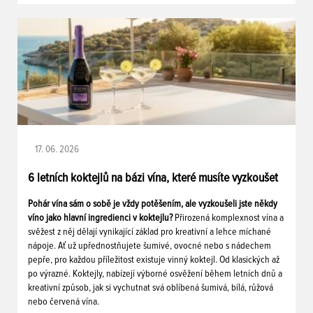
17. 06. 2026
6 letních koktejlů na bázi vína, které musíte vyzkoušet
Pohár vína sám o sobě je vždy potěšením, ale vyzkoušeli jste někdy
víno jako hlavní ingredienci v koktejlu?
Přirozená komplexnost vína a
svěžest z něj dělají vynikající základ pro kreativní a lehce míchané
nápoje. Ať už upřednostňujete šumivé, ovocné nebo s nádechem
pepře, pro každou příležitost existuje vinný koktejl. Od klasických až
po výrazné. Koktejly, nabízejí výborné osvěžení během letních dnů a
kreativní způsob, jak si vychutnat svá oblíbená šumivá, bílá, růžová
nebo červená vína.