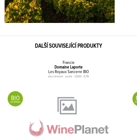
DALŠÍ SOUVISEJÍCÍ PRODUKTY
Francie
Domaine Laporte
Les Royaux Sancerre BIO
víno červené - suché - r2020 - 0,75l
BIO
certifikát
ce