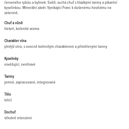
červeného rybízu a bylinek. Svěží, suchá chuť s hladkými taniny a pikantní
kyselinkou. Minerální závěr. Vynikající Franc k dušenému hovězímu na
zelenině.
Chuť a vůně
třešeň, kořenité aroma
Charakter vína
plnější víno, s ovocně kořenitým charakterem a přiměřenými taniny
Kyselinky
osvěžující, nevtíravé
Taniny
jemné, zapracované, integrované
Tělo
lehčí
Dochuť
středně intenzivní