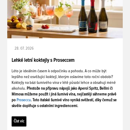
28. 07. 2026
Lehké letní koktejly s Proseccem
Léto je ideálním časem k odpočinku a pohodu. A co může být
lepšího než osvěžující koktejl, kterým oslavíme toto roční období?
Koktejly na bázi šumivého vína v létě působí lehce a obsahují méně
alkoholu.
Přestože na přípravu nápojů jako Aperol Spritz, Bellini či
Mimosa můžeme použít i jiná šumivá vína, nejčastěji sáhneme právě
po
Proseccu
. Toto italské šumivé víno vyniká svěžestí, díky čemuž se
skvěle doplňuje s ostatními ingrediencemi.
Číst víc