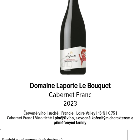
Domaine Laporte
Le Bouquet
Cabernet Franc
2023
Červené víno
|
suché
|
Francie
|
Loire Valley
|
13 %
|
0,75 l
Cabernet Franc
|
Víno tiché
| plnější víno, s ovocně kořenitým charakterem a
přiměřenými taniny