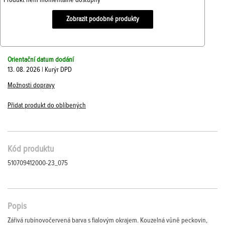
Produkt není momentálně dostupný
Zobrazit podobné produkty
Orientační datum dodání
13. 08. 2026 | Kurýr DPD
Možnosti dopravy
Přidat produkt do oblíbených
Kód produktu
510709412000-23_075
Popis
Zářivá rubínovočervená barva s fialovým okrajem. Kouzelná vůně peckovin,