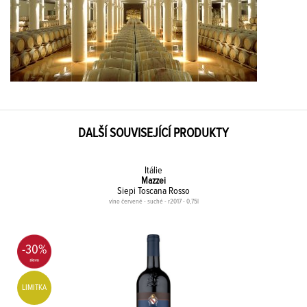
DALŠÍ SOUVISEJÍCÍ PRODUKTY
Itálie
Mazzei
Siepi Toscana Rosso
víno červené - suché - r2017 - 0,75l
-30%
LIMITKA