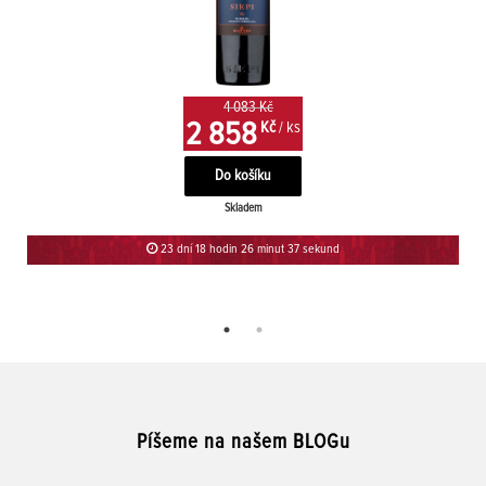
4 083 Kč
2 858
Kč
/ ks
Skladem
23 dní 18 hodin 26 minut 37 sekund
Píšeme na našem BLOGu