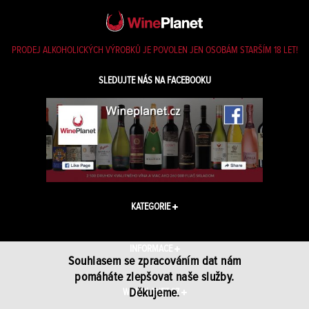
PRODEJ ALKOHOLICKÝCH VÝROBKŮ JE POVOLEN JEN OSOBÁM STARŠÍM 18 LET!
SLEDUJTE NÁS NA FACEBOOKU
KATEGORIE
INFORMACE
Souhlasem se zpracováním dat nám
pomáháte zlepšovat naše služby.
Děkujeme.
WINEPLANET.CZ