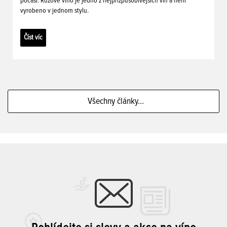
počasí. Růžové víno je jedno z nejpřizpůsobivějších vín a není
vyrobeno v jednom stylu.
Číst víc
Všechny články...