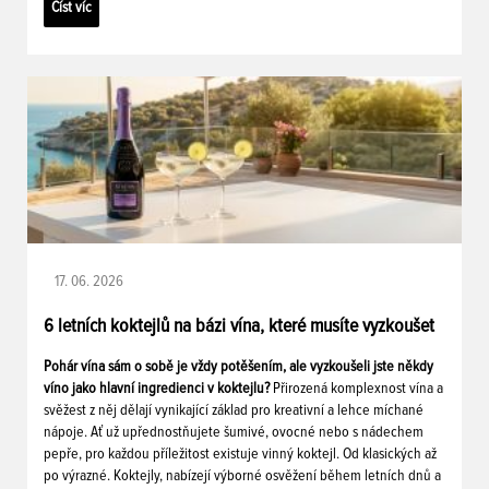
Číst víc
17. 06. 2026
6 letních koktejlů na bázi vína, které musíte vyzkoušet
Pohár vína sám o sobě je vždy potěšením, ale vyzkoušeli jste někdy
víno jako hlavní ingredienci v koktejlu?
Přirozená komplexnost vína a
svěžest z něj dělají vynikající základ pro kreativní a lehce míchané
nápoje. Ať už upřednostňujete šumivé, ovocné nebo s nádechem
pepře, pro každou příležitost existuje vinný koktejl. Od klasických až
po výrazné. Koktejly, nabízejí výborné osvěžení během letních dnů a