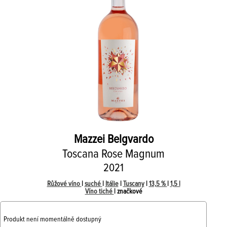
Mazzei
Belgvardo
Toscana Rose Magnum
2021
Růžové víno
|
suché
|
Itálie
|
Tuscany
|
13,5 %
|
1,5 l
Víno tiché
| značkové
Produkt není momentálně dostupný