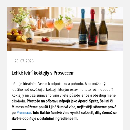
28. 07. 2026
Lehké letní koktejly s Proseccem
Léto je ideálním časem k odpočinku a pohodu. A co může být
lepšího než osvěžující koktejl, kterým oslavíme toto roční období?
Koktejly na bázi šumivého vína v létě působí lehce a obsahují méně
alkoholu.
Přestože na přípravu nápojů jako Aperol Spritz, Bellini či
Mimosa můžeme použít i jiná šumivá vína, nejčastěji sáhneme právě
po
Proseccu
. Toto italské šumivé víno vyniká svěžestí, díky čemuž se
skvěle doplňuje s ostatními ingrediencemi.