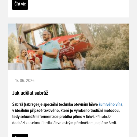
Číst víc
17. 06. 2026
Jak udělat sabráž
Sabráž (sabrage) je speciální technika otevírání láhve
šumivého vína
,
v ideálním případě takového, které je vyrobeno tradiční metodou,
tedy sekundární fermentace probíhá přímo v láhvi.
Při sabráži
dochází k useknutí hrdla láhve ostrým předmětem, nejlépe šavlí.