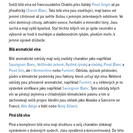
Svěží bílá vína od francouzského Chablis přes italský
Pinot Grigio
až po
jihoafrický
Chenin Blanc
. Tato bílá vína jsou osvěžující, mají barvu od
jemné citrónové až po světle žlutou s jemným zelenkavých odstínem. Ve
vůni dominují citrusy, zahradní ovoce, herbální a minerální tóny. Jsou
suchá a mají vyšší kyselost. Styl těchto bílých vín je spíše neutrální a
výborně se hodí k mořským a sladkovodním rybám, plodům moře, k
jemné úpravě drůbeže.
Bílá aromatické vína
Bílé aromatické odrůdy mají svůj osobitý charakter jako například
Sauvignon Blanc
,
Veltlínské zelené
,
Ryzlink rýnský
a
vlašský
,
Pinot Blanc
a
Pinot Gris
, ale i
Vermentino
nebo
Furmint
. Odrůda, způsob pěstování,
půdní a klimatické podmínky jsou faktory, které určují styl vína. Některé
odrůdy jsou přirozeně aromatické, například
Furmint
, a u některých je to
výsledek vinifikace jako například
Sauvignon Blanc
. Tyto odrůdy bílých
vín se pěstují zejména v chladnějším klimatickém pásmu a tím si
zachovávají svěží projev. Ideální jsou oblasti jako Alsasko a Sancerre ve
Francii,
Alto Adige
v Itálii nebo
Nový Zéland
.
Plná bílá vína
Plná a komplexní bílá vína mají strukturu a svůj charakter získávají
vyzráváním v dubových sudech. Jsou vyvážená a koncentrovaná. Do této