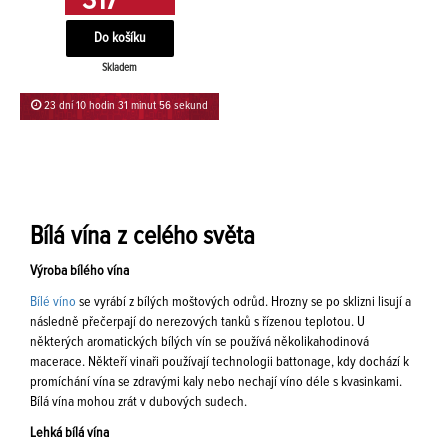
317
Skladem
23 dní 10 hodin 31 minut 56 sekund
Bílá vína z celého světa
Výroba bílého vína
Bílé víno
se vyrábí z bílých moštových odrůd. Hrozny se po sklizni lisují a
následně přečerpají do nerezových tanků s řízenou teplotou. U
některých aromatických bílých vín se používá několikahodinová
macerace. Někteří vinaři používají technologii battonage, kdy dochází k
promíchání vína se zdravými kaly nebo nechají víno déle s kvasinkami.
Bílá vína mohou zrát v dubových sudech.
Lehká bílá vína