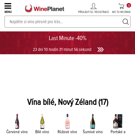
0
PŘIHLÁSIT SE / REGISTRACE
NIC TU NECINKÁ
MENU
PROSECCO v akci až do -30%!
UKÁZAT PROSECCO
Last Minute -40%
23 dní 10 hodin 31 minut 56 sekund
Vína bílé, Nový Zéland
(17)
Červené víno
Bílé víno
Růžové víno
Šumivé víno
Portské a