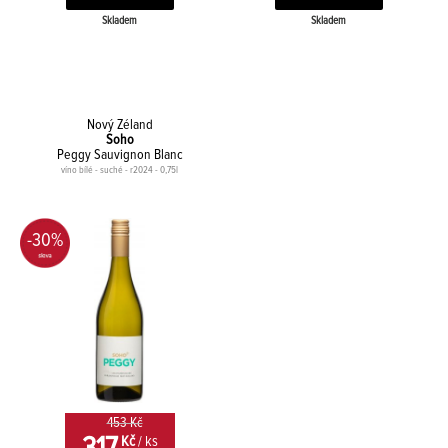
Skladem
Skladem
Nový Zéland
Soho
Peggy Sauvignon Blanc
víno bílé - suché - r2024 - 0,75l
-30%
453 Kč
Kč
/ ks