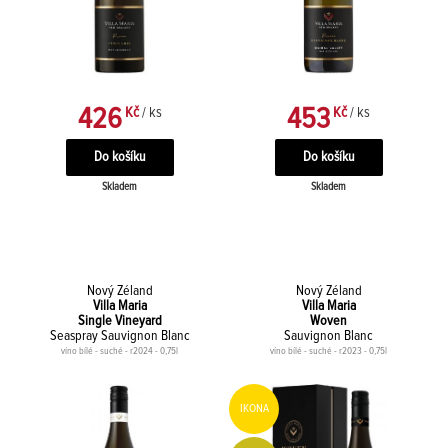
426
453
Kč
/ ks
Kč
/ ks
Skladem
Skladem
Nový Zéland
Nový Zéland
Villa Maria
Villa Maria
Single Vineyard
Woven
Seaspray Sauvignon Blanc
Sauvignon Blanc
víno bílé - suché - r2024 - 0,75l
víno bílé - suché - r2023 - 0,75l
IKONA