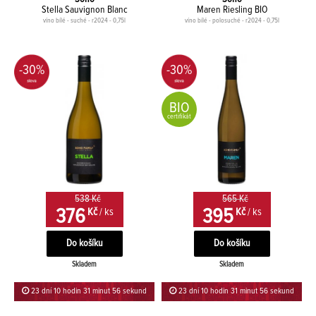
Stella Sauvignon Blanc
Maren Riesling BIO
víno bílé - suché - r2024 - 0,75l
víno bílé - polosuché - r2024 - 0,75l
-30%
-30%
BIO
certifikát
538 Kč
565 Kč
376
395
Kč
/ ks
Kč
/ ks
Skladem
Skladem
23 dní 10 hodin 31 minut 56 sekund
23 dní 10 hodin 31 minut 56 sekund