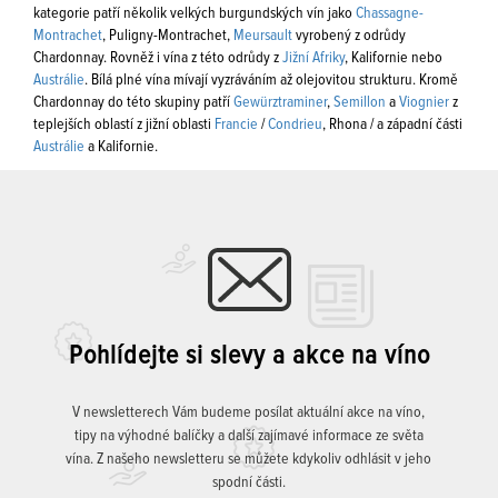
kategorie patří několik velkých burgundských vín jako
Chassagne-
Montrachet
, Puligny-Montrachet,
Meursault
vyrobený z odrůdy
Chardonnay. Rovněž i vína z této odrůdy z
Jižní Afriky
, Kalifornie nebo
Austrálie
. Bílá plné vína mívají vyzráváním až olejovitou strukturu. Kromě
Chardonnay do této skupiny patří
Gewürztraminer
,
Semillon
a
Viognier
z
teplejších oblastí z jižní oblasti
Francie
/
Condrieu
, Rhona / a západní části
Austrálie
a Kalifornie.
Pohlídejte si slevy a akce na víno
V newsletterech Vám budeme posílat aktuální akce na víno,
tipy na výhodné balíčky a další zajímavé informace ze světa
vína. Z našeho newsletteru se můžete kdykoliv odhlásit v jeho
spodní části.