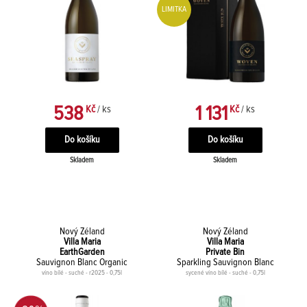
LIMITKA
538
1 131
Kč
/ ks
Kč
/ ks
Skladem
Skladem
Nový Zéland
Nový Zéland
Villa Maria
Villa Maria
EarthGarden
Private Bin
Sauvignon Blanc Organic
Sparkling Sauvignon Blanc
víno bílé - suché - r2025 - 0,75l
sycené víno bílé - suché - 0,75l