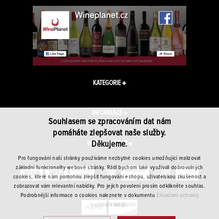
KATEGORIE
INFORMACE
Souhlasem se zpracováním dat nám
pomáháte zlepšovat naše služby.
Děkujeme.
WINEPLANET.CZ
Pro fungování naší stránky používáme nezbytné cookies umožňující realizovat
základní funkcionality webové stránky. Rádi bychom také využívali dobrovolných
cookies, které nám pomohou zlepšit fungování eshopu, uživatelskou zkušenost a
zobrazovat vám relevantní nabídky. Pro jejich povolení prosím odklikněte souhlas.
Podrobnější informace o cookies naleznete v dokumentu
Zásadami ochrany
osobních údajů.