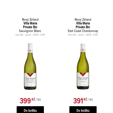
Nový Zéland
Nový Zéland
Villa Maria
Villa Maria
Private Bin
Private Bin
Sauvignon Blanc
East Coast Chardonnay
víno bílé - suché - r2025 - 0,75l
víno bílé - suché - r2025 - 0,75l
399
391
Kč
/ ks
Kč
/ ks