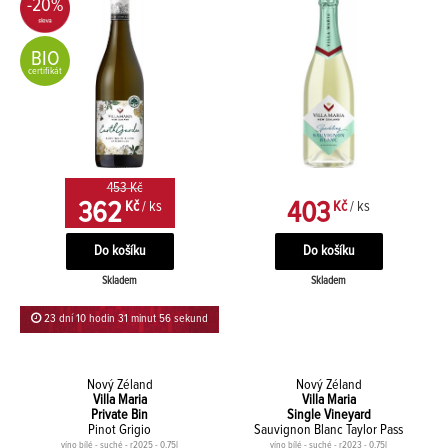
-20%
BIO
certifikát
453 Kč
362
403
Kč
/ ks
Kč
/ ks
Skladem
Skladem
23 dní 10 hodin 31 minut 56 sekund
Nový Zéland
Nový Zéland
Villa Maria
Villa Maria
Private Bin
Single Vineyard
Pinot Grigio
Sauvignon Blanc Taylor Pass
víno bílé - suché - r2025 - 0,75l
víno bílé - suché - r2023 - 0,75l