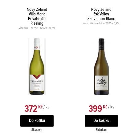
Nový Zéland
Nový Zéland
Villa Maria
Esk Valley
Private Bin
Sauvignon Blanc
Riesling
víno bílé - suché - r2025 - 0,75l
víno bílé - suché - r2025 - 0,75l
372
399
Kč
/ ks
Kč
/ ks
Skladem
Skladem