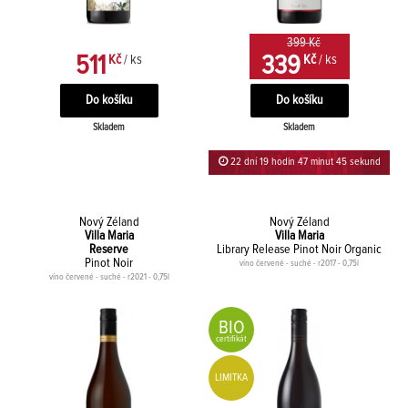
399 Kč
511
339
Kč
/ ks
Kč
/ ks
Skladem
Skladem
22 dní 19 hodin 47 minut 44 sekund
Nový Zéland
Nový Zéland
Villa Maria
Villa Maria
Reserve
Library Release Pinot Noir Organic
Pinot Noir
víno červené - suché - r2017 - 0,75l
víno červené - suché - r2021 - 0,75l
BIO
certifikát
LIMITKA