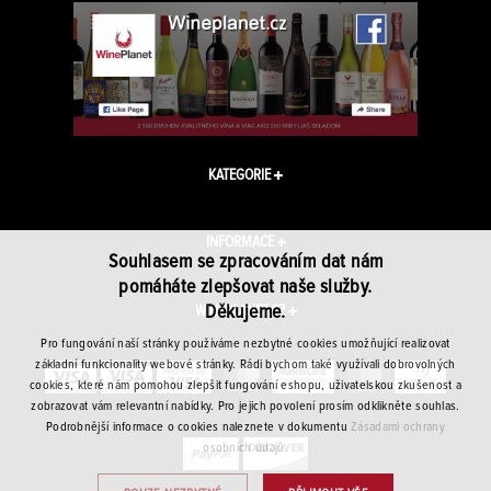
KATEGORIE
INFORMACE
Souhlasem se zpracováním dat nám
pomáháte zlepšovat naše služby.
Děkujeme.
WINEPLANET.CZ
Pro fungování naší stránky používáme nezbytné cookies umožňující realizovat
základní funkcionality webové stránky. Rádi bychom také využívali dobrovolných
cookies, které nám pomohou zlepšit fungování eshopu, uživatelskou zkušenost a
zobrazovat vám relevantní nabídky. Pro jejich povolení prosím odklikněte souhlas.
Podrobnější informace o cookies naleznete v dokumentu
Zásadami ochrany
osobních údajů.