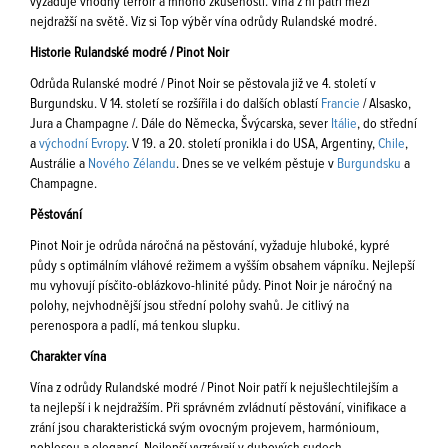
vyžaduje vhodný terroir a mnoho zkušeností. Vína z ní patří mezi
nejdražší na světě. Viz si Top výběr vína odrůdy Rulandské modré.
Historie Rulandské modré / Pinot Noir
Odrůda Rulanské modré / Pinot Noir se pěstovala již ve 4. století v
Burgundsku. V 14. století se rozšířila i do dalších oblastí
Francie
/ Alsasko,
Jura a Champagne /. Dále do Německa, Švýcarska, sever
Itálie
, do střední
a
východní Evropy
. V 19. a 20. století pronikla i do USA, Argentiny,
Chile
,
Austrálie a
Nového Zélandu
. Dnes se ve velkém pěstuje v
Burgundsku
a
Champagne.
Pěstování
Pinot Noir je odrůda náročná na pěstování, vyžaduje hluboké, kypré
půdy s optimálním vláhové režimem a vyšším obsahem vápníku. Nejlepší
mu vyhovují písčito-oblázkovo-hlinité půdy. Pinot Noir je náročný na
polohy, nejvhodnější jsou střední polohy svahů. Je citlivý na
perenospora a padlí, má tenkou slupku.
Charakter vína
Vína z odrůdy Rulandské modré / Pinot Noir patří k nejušlechtilejším a
ta nejlepší i k nejdražším. Při správném zvládnutí pěstování, vinifikace a
zrání jsou charakteristická svým ovocným projevem, harmónioum,