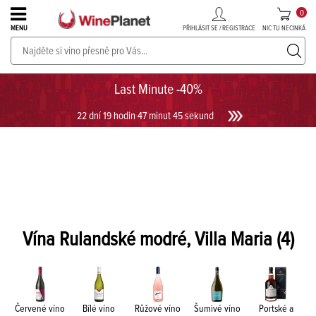
0
PŘIHLÁSIT SE / REGISTRACE
NIC TU NECINKÁ
MENU
PROSECCO v akci až do -30%!
UKÁZAT PROSECCO
Last Minute -40%
22 dní 19 hodin 47 minut 44 sekund
Vína Rulandské modré, Villa Maria
(4)
Červené víno
Bílé víno
Růžové víno
Šumivé víno
Portské a