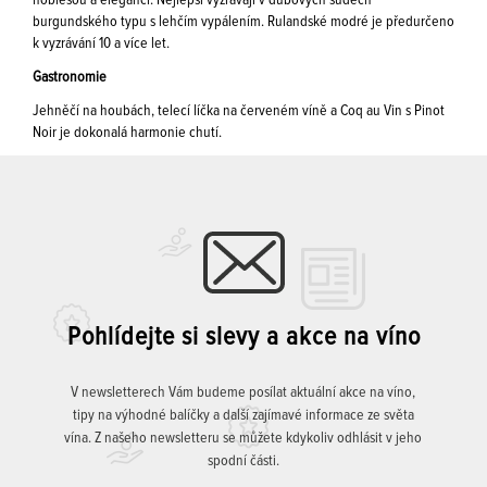
noblesou a elegancí. Nejlepší vyzrávají v dubových sudech
burgundského typu s lehčím vypálením. Rulandské modré je předurčeno
k vyzrávání 10 a více let.
Gastronomie
Jehněčí na houbách, telecí líčka na červeném víně a Coq au Vin s Pinot
Noir je dokonalá harmonie chutí.
Pohlídejte si slevy a akce na víno
V newsletterech Vám budeme posílat aktuální akce na víno,
tipy na výhodné balíčky a další zajímavé informace ze světa
vína. Z našeho newsletteru se můžete kdykoliv odhlásit v jeho
spodní části.