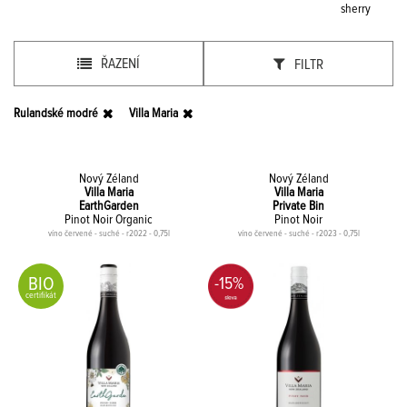
sherry
ŘAZENÍ
FILTR
Rulandské modré
Villa Maria
Nový Zéland
Nový Zéland
Villa Maria
Villa Maria
EarthGarden
Private Bin
Pinot Noir Organic
Pinot Noir
víno červené - suché - r2022 - 0,75l
víno červené - suché - r2023 - 0,75l
BIO
-15%
certifikát