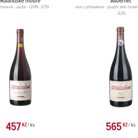
Rulandské modré
Alibernet
červené - suché - r2019 - 0,75l
víno s přívlastkem - pozdní sběr červe
- 0,75l
457
565
Kč
/ ks
Kč
/ ks