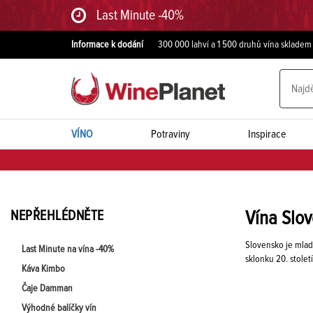
Last Minute -40%
Informace k dodání
300 000 lahví a 1 500 druhů vína skladem
VÍNO
Potraviny
Inspirace
NEPŘEHLÉDNĚTE
Vína Slo
Slovensko je mladá
Last Minute na vína -40%
sklonku 20. stole
Káva Kimbo
Čaje Damman
Výhodné balíčky vín