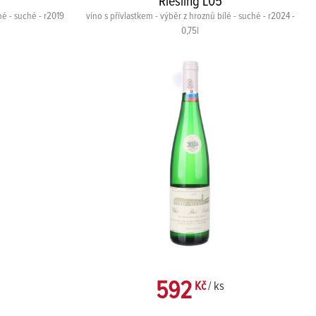
Riesling L05
né - suché - r2019
víno s přívlastkem - výběr z hroznů bílé - suché - r2024 -
0,75l
592
Kč
/ ks