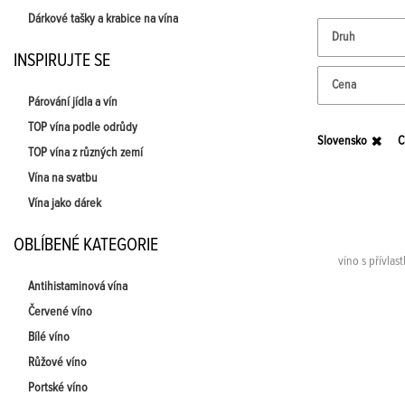
Dárkové tašky a krabice na vína
Druh
INSPIRUJTE SE
Cena
Párování jídla a vín
TOP vína podle odrůdy
Slovensko
C
TOP vína z různých zemí
Vína na svatbu
Vína jako dárek
OBLÍBENÉ KATEGORIE
víno s přívlas
Antihistaminová vína
Červené víno
Bílé víno
Růžové víno
Portské víno