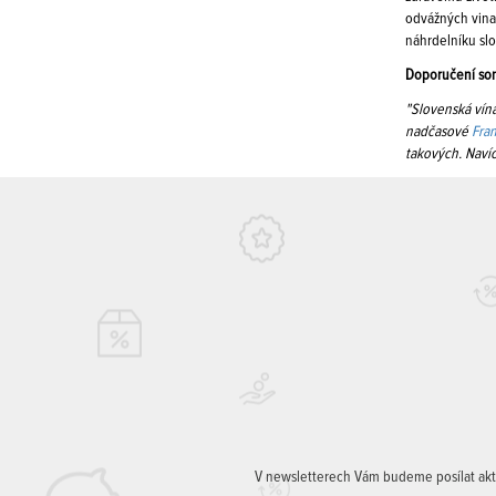
odvážných vinař
náhrdelníku sl
Doporučení so
"Slovenská vína
nadčasové
Fra
takových. Navíc
V newsletterech Vám budeme posílat aktuá