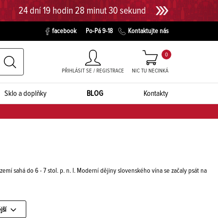
24 dní 19 hodin 28 minut 29 sekund
facebook
Po-Pá 9-18
Kontaktujte nás
0
PŘIHLÁSIT SE / REGISTRACE
NIC TU NECINKÁ
Sklo a doplňky
BLOG
Kontakty
emí sahá do 6 - 7 stol. p. n. l. Moderní dějiny slovenského vína se začaly psát na
jší