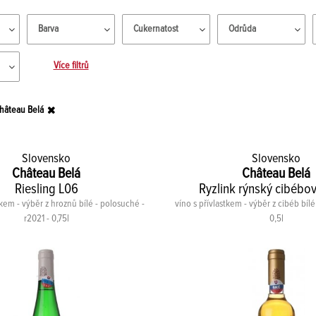
Barva
Cukernatost
Odrůda
Více filtrů
hâteau Belá
Slovensko
Slovensko
Château Belá
Château Belá
Riesling L06
Ryzlink rýnský cibébo
tkem - výběr z hroznů bílé - polosuché -
víno s přívlastkem - výběr z cibéb bílé 
r2021 - 0,75l
0,5l