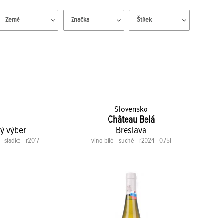
Země
Značka
Štítek
Slovensko
Château Belá
vý výber
Breslava
- sladké - r2017 -
víno bílé - suché - r2024 - 0,75l