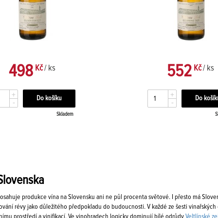
498
552
Kč
/ ks
Kč
/ ks
+
+
-
-
Skladem
S
Slovenska
osahuje produkce vína na Slovensku ani ne půl procenta světové. I přesto má Sloven
vání révy jako důležitého předpokladu do budoucnosti. V každé ze šesti vinařských obl
ímu prostředí a vinifikací. Ve vinohradech logicky dominují bílé odrůdy
Veltlínské z