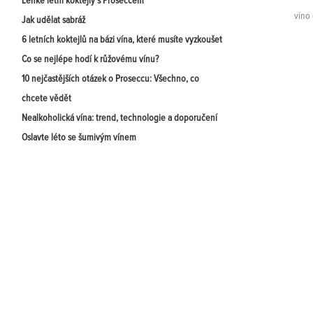
Lehké letní koktejly s Proseccem
víno 
Jak udělat sabráž
6 letních koktejlů na bázi vína, které musíte vyzkoušet
Co se nejlépe hodí k růžovému vínu?
10 nejčastějších otázek o Proseccu: Všechno, co
chcete vědět
Nealkoholická vína: trend, technologie a doporučení
Oslavte léto se šumivým vínem