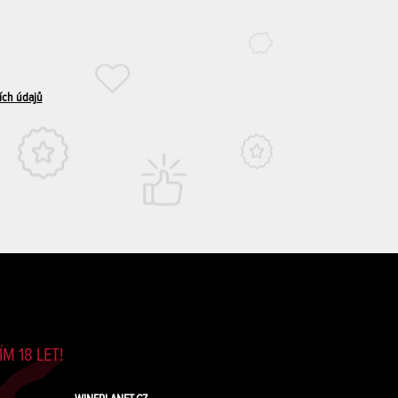
ích údajů
M 18 LET!