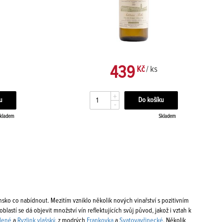
439
Kč
/ ks
+
-
kladem
Skladem
sko co nabídnout. Mezitím vzniklo několik nových vinařství s pozitivním
astí se dá objevit množství vín reflektujících svůj původ, jakož i vztah k
elené
a
Ryzlink vlašský
, z modrých
Frankovka
a
Svatovavřinecké
. Několik