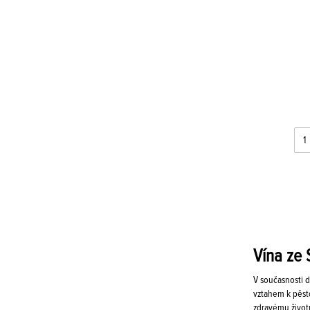
Vína ze 
V současnosti d
vztahem k pěsto
zdravému životn