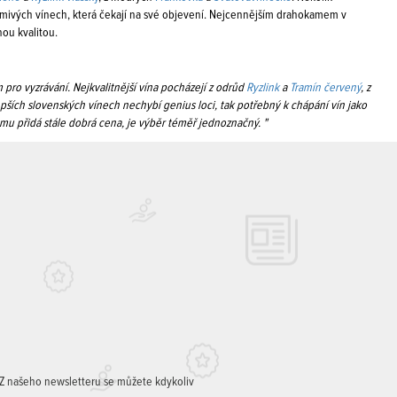
 šumivých vínech, která čekají na své objevení. Nejcennějším drahokamem v
ou kvalitou.
m pro vyzrávání. Nejkvalitnější vína pocházejí z odrůd
Ryzlink
a
Tramín červený
, z
pších slovenských vínech nechybí genius loci, tak potřebný k chápání vín jako
omu přidá stále dobrá cena, je výběr téměř jednoznačný. "
. Z našeho newsletteru se můžete kdykoliv