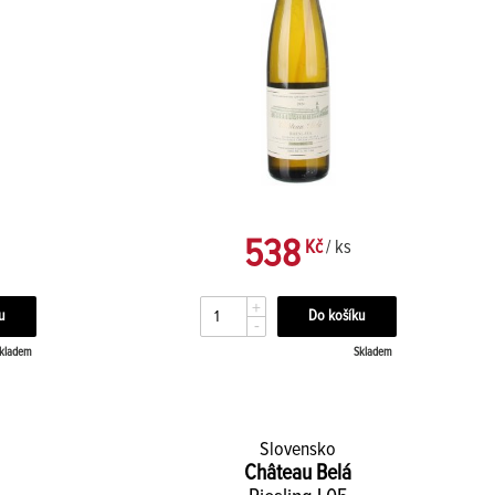
538
Kč
/ ks
+
-
kladem
Skladem
Slovensko
Château Belá