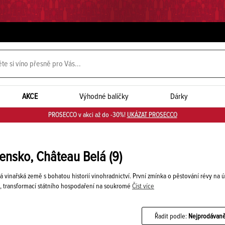
AKCE
Výhodné balíčky
Dárky
PROSECCO v akci až do -30%!
UKÁZAT PROSECCO
vensko, Château Belá
(9)
 vinařská země s bohatou historií vinohradnictví. První zmínka o pěstování révy na úz
tí, transformací státního hospodaření na soukromé
Číst více
Řadit podle:
Nejprodávaně