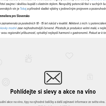
ství zaujme i skvělou kupáží s vlastním stylem. Nevyužitý potenciál tkví v suchých
ovenských vín je
Tokaj
a přírodně sladké výběry s jedinečným projevem a pozoruhodn
mmeliera pro Slovensko
 zaznamenala za posledních 10 - 15 let nárůst v kvalitě. Některé z nich i s potenciále
nkovky modré
zase nejhodnotnější červené. Přestože je produkce velmi malá, v nejle
 svou regionální příbuzností, vytvářejí nejlepší harmonii v gastronomii. Pokud se k t
Pohlídejte si slevy a akce na víno
lní akce na víno, tipy na výhodné balíčky a další zajímavé informace ze světa vína