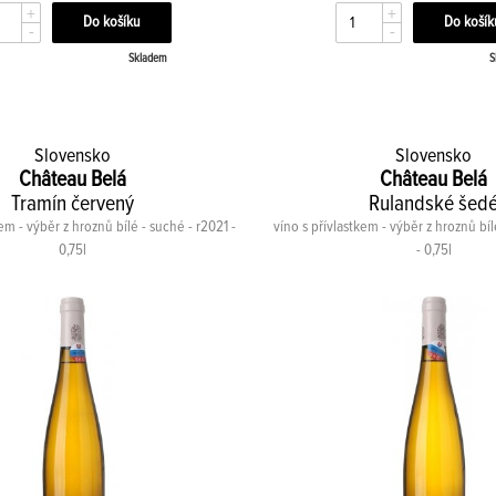
+
+
-
-
Skladem
S
Slovensko
Slovensko
Château Belá
Château Belá
Tramín červený
Rulandské šed
kem - výběr z hroznů bílé - suché - r2021 -
víno s přívlastkem - výběr z hroznů bí
0,75l
- 0,75l