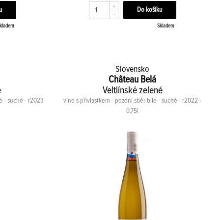
+
-
kladem
Skladem
Slovensko
Château Belá
é
Veltlínské zelené
lé - suché - r2023
víno s přívlastkem - pozdní sběr bílé - suché - r2022 -
0,75l