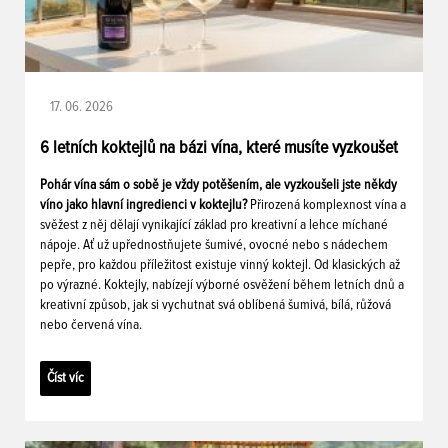
17. 06. 2026
6 letních koktejlů na bázi vína, které musíte vyzkoušet
Pohár vína sám o sobě je vždy potěšením, ale vyzkoušeli jste někdy
víno jako hlavní ingredienci v koktejlu?
Přirozená komplexnost vína a
svěžest z něj dělají vynikající základ pro kreativní a lehce míchané
nápoje. Ať už upřednostňujete šumivé, ovocné nebo s nádechem
pepře, pro každou příležitost existuje vinný koktejl. Od klasických až
po výrazné. Koktejly, nabízejí výborné osvěžení během letních dnů a
kreativní způsob, jak si vychutnat svá oblíbená šumivá, bílá, růžová
nebo červená vína.
Číst víc