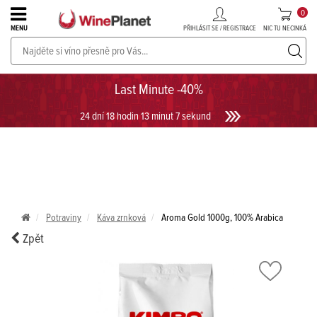
0
PŘIHLÁSIT SE / REGISTRACE
NIC TU NECINKÁ
MENU
PROSECCO v akci až do -30%!
UKÁZAT PROSECCO
Last Minute -40%
24 dní 18 hodin 13 minut 7 sekund
Potraviny
Káva zrnková
Aroma Gold 1000g, 100% Arabica
Zpět