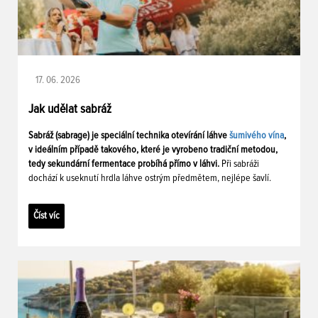
17. 06. 2026
Jak udělat sabráž
Sabráž (sabrage) je speciální technika otevírání láhve
šumivého vína
,
v ideálním případě takového, které je vyrobeno tradiční metodou,
tedy sekundární fermentace probíhá přímo v láhvi.
Při sabráži
dochází k useknutí hrdla láhve ostrým předmětem, nejlépe šavlí.
Číst víc