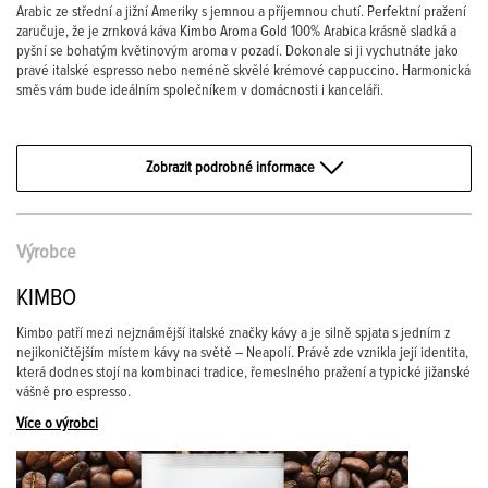
Arabic ze střední a jižní Ameriky s jemnou a příjemnou chutí. Perfektní pražení
zaručuje, že je zrnková káva Kimbo Aroma Gold 100% Arabica krásně sladká a
pyšní se bohatým květinovým aroma v pozadí. Dokonale si ji vychutnáte jako
pravé italské espresso nebo neméně skvělé krémové cappuccino. Harmonická
směs vám bude ideálním společníkem v domácnosti i kanceláři.
Zobrazit podrobné informace
Výrobce
KIMBO
Kimbo patří mezi nejznámější italské značky kávy a je silně spjata s jedním z
nejikoničtějším místem kávy na světě – Neapolí. Právě zde vznikla její identita,
která dodnes stojí na kombinaci tradice, řemeslného pražení a typické jižanské
vášně pro espresso.
Více o výrobci