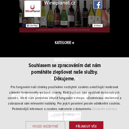
KATEGORIE
INFORMACE
Souhlasem se zpracováním dat nám
pomáháte zlepšovat naše služby.
Děkujeme.
WINEPLANET.CZ
Pro fungování naší stránky používáme nezbytné cookies umožňující realizovat
základní funkcionality webové stránky. Rádi bychom také využívali dobrovolných
cookies, které nám pomohou zlepšit fungování eshopu, uživatelskou zkušenost a
zobrazovat vám relevantní nabídky. Pro jejich povolení prosím odklikněte souhlas.
Podrobnější informace o cookies naleznete v dokumentu
Zásadami ochrany
osobních údajů.
POUZE NEZBYTNÉ
PŘIJMOUT VŠE