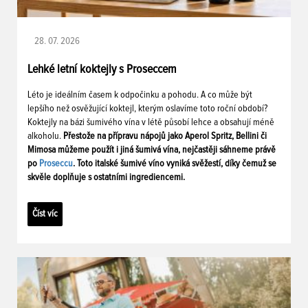
28. 07. 2026
Lehké letní koktejly s Proseccem
Léto je ideálním časem k odpočinku a pohodu. A co může být
lepšího než osvěžující koktejl, kterým oslavíme toto roční období?
Koktejly na bázi šumivého vína v létě působí lehce a obsahují méně
alkoholu.
Přestože na přípravu nápojů jako Aperol Spritz, Bellini či
Mimosa můžeme použít i jiná šumivá vína, nejčastěji sáhneme právě
po
Proseccu
. Toto italské šumivé víno vyniká svěžestí, díky čemuž se
skvěle doplňuje s ostatními ingrediencemi.
Číst víc