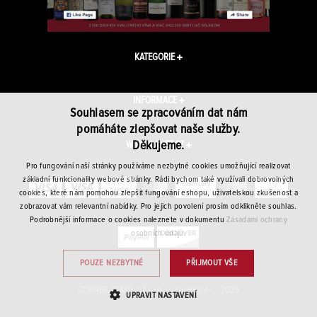
KATEGORIE
INFORMACE
Souhlasem se zpracováním dat nám
pomáháte zlepšovat naše služby.
Děkujeme.
WINEPLANET.CZ
Pro fungování naší stránky používáme nezbytné cookies umožňující realizovat
základní funkcionality webové stránky. Rádi bychom také využívali dobrovolných
cookies, které nám pomohou zlepšit fungování eshopu, uživatelskou zkušenost a
zobrazovat vám relevantní nabídky. Pro jejich povolení prosím odklikněte souhlas.
Podrobnější informace o cookies naleznete v dokumentu
Zásadami ochrany
osobních údajů.
POUZE NEZBYTNÉ
PŘIJMOUT VŠE
CORNER TRADE CZ s.r.o. · Copyright © 2026
UPRAVIT NASTAVENÍ