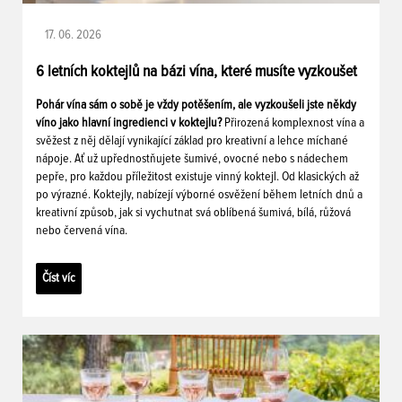
17. 06. 2026
6 letních koktejlů na bázi vína, které musíte vyzkoušet
Pohár vína sám o sobě je vždy potěšením, ale vyzkoušeli jste někdy
víno jako hlavní ingredienci v koktejlu?
Přirozená komplexnost vína a
svěžest z něj dělají vynikající základ pro kreativní a lehce míchané
nápoje. Ať už upřednostňujete šumivé, ovocné nebo s nádechem
pepře, pro každou příležitost existuje vinný koktejl. Od klasických až
po výrazné. Koktejly, nabízejí výborné osvěžení během letních dnů a
kreativní způsob, jak si vychutnat svá oblíbená šumivá, bílá, růžová
nebo červená vína.
Číst víc