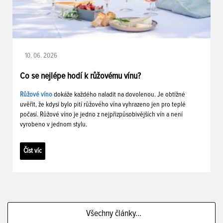
10. 06. 2026
Co se nejlépe hodí k růžovému vínu?
Růžové víno
dokáže každého naladit na dovolenou. Je obtížné
uvěřit, že kdysi bylo pití růžového vína vyhrazeno jen pro teplé
počasí. Růžové víno je jedno z nejpřizpůsobivějších vín a není
vyrobeno v jednom stylu.
Číst víc
Všechny články...