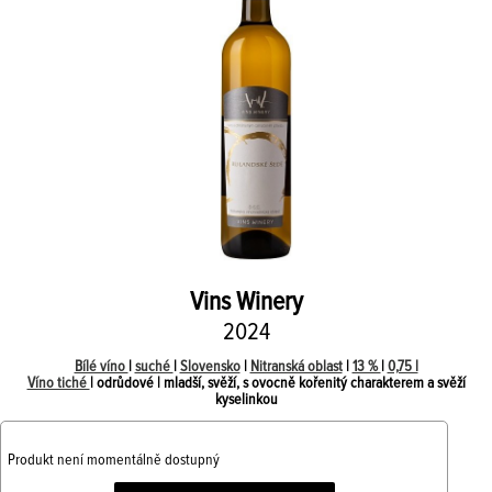
Vins Winery
2024
Bílé víno
|
suché
|
Slovensko
|
Nitranská oblast
|
13 %
|
0,75 l
Víno tiché
| odrůdové | mladší, svěží, s ovocně kořenitý charakterem a svěží
kyselinkou
Produkt není momentálně dostupný