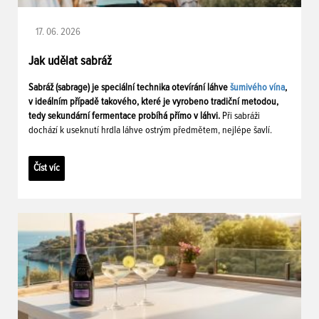
17. 06. 2026
Jak udělat sabráž
Sabráž (sabrage) je speciální technika otevírání láhve
šumivého vína
,
v ideálním případě takového, které je vyrobeno tradiční metodou,
tedy sekundární fermentace probíhá přímo v láhvi.
Při sabráži
dochází k useknutí hrdla láhve ostrým předmětem, nejlépe šavlí.
Číst víc