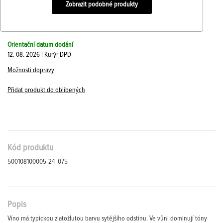
Zobrazit podobné produkty
Orientační datum dodání
12. 08. 2026 | Kurýr DPD
Možnosti dopravy
Přidat produkt do oblíbených
Kód produktu
500108100005-24_075
Popis
Víno má typickou zlatožlutou barvu sytějšího odstínu. Ve vůni dominují tóny