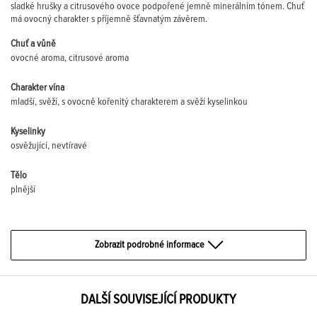
sladké hrušky a citrusového ovoce podpořené jemně minerálním tónem. Chuť
má ovocný charakter s příjemně šťavnatým závěrem.
Chuť a vůně
ovocné aroma, citrusové aroma
Charakter vína
mladší, svěží, s ovocně kořenitý charakterem a svěží kyselinkou
Kyselinky
osvěžující, nevtíravé
Tělo
plnější
Zobrazit podrobné informace
DALŠÍ SOUVISEJÍCÍ PRODUKTY