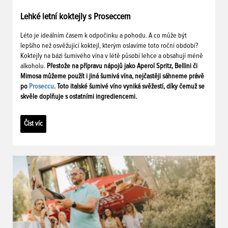
Lehké letní koktejly s Proseccem
Léto je ideálním časem k odpočinku a pohodu. A co může být
lepšího než osvěžující koktejl, kterým oslavíme toto roční období?
Koktejly na bázi šumivého vína v létě působí lehce a obsahují méně
alkoholu.
Přestože na přípravu nápojů jako Aperol Spritz, Bellini či
Mimosa můžeme použít i jiná šumivá vína, nejčastěji sáhneme právě
po
Proseccu
. Toto italské šumivé víno vyniká svěžestí, díky čemuž se
skvěle doplňuje s ostatními ingrediencemi.
Číst víc