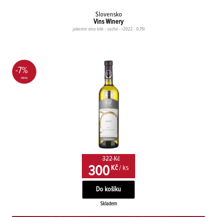
Slovensko
Vins Winery
jakostní víno bílé - suché - r2022 - 0,75l
-7%
322 Kč
300
Kč
/ ks
Skladem