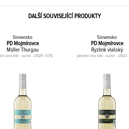
DALŠÍ SOUVISEJÍCÍ PRODUKTY
Slovensko
Slovensko
PD Mojmírovce
PD Mojmírovce
Müller Thurgau
Ryzlink vlašský
tní víno bílé - suché - r2024 - 0,75l
jakostní víno bílé - suché - r2023 -