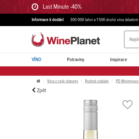
Last Minute -40%
Informace k dodání
300 000 lahví a 1 500 druhů vína skladem
VÍNO
Potraviny
Inspirace
Vína z celé planety
Ryzlink vlašský
PD Mojmírovc
Zpět