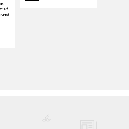
ních
at svá
ervená