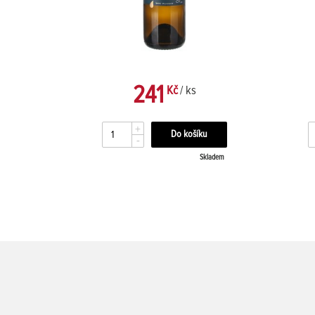
241
Kč
/ ks
+
-
kladem
Skladem