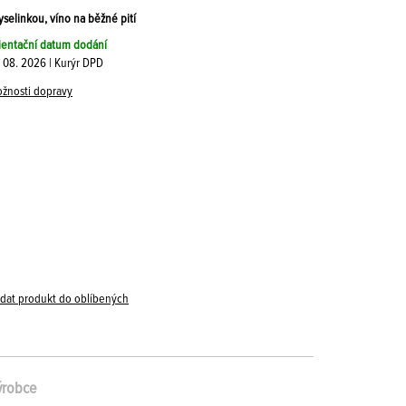
kyselinkou, víno na běžné pití
ientační datum dodání
. 08. 2026 | Kurýr DPD
žnosti dopravy
idat produkt do oblíbených
ýrobce