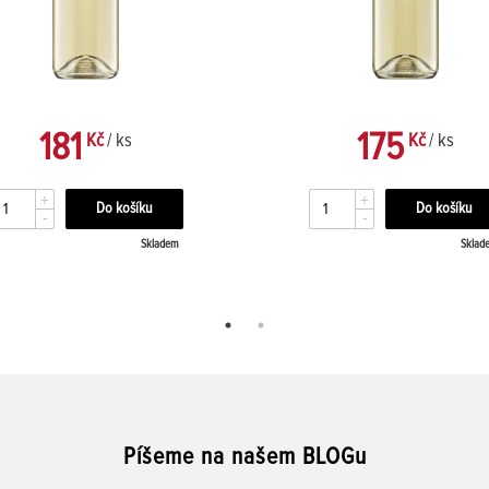
181
175
Kč
/ ks
Kč
/ ks
+
+
-
-
Skladem
Sklad
Píšeme na našem BLOGu