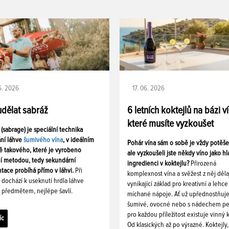
06. 2026
17. 06. 2026
udělat sabráž
6 letních koktejlů na bázi v
které musíte vyzkoušet
 (sabrage) je speciální technika
ání láhve
šumivého vína
, v ideálním
Pohár vína sám o sobě je vždy potěš
ě takového, které je vyrobeno
ale vyzkoušeli jste někdy víno jako hl
ní metodou, tedy sekundární
ingredienci v koktejlu?
Přirozená
tace probíhá přímo v láhvi.
Při
komplexnost vína a svěžest z něj děla
i dochází k useknutí hrdla láhve
vynikající základ pro kreativní a lehce
 předmětem, nejlépe šavlí.
míchané nápoje. Ať už upřednostňuj
šumivé, ovocné nebo s nádechem pe
pro každou příležitost existuje vinný k
íc
Od klasických až po výrazné. Koktejly,