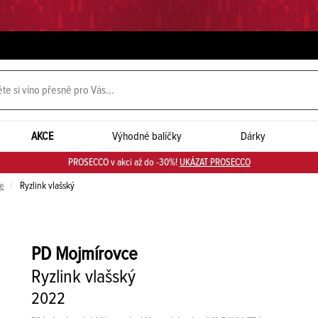
AKCE
Výhodné balíčky
Dárky
PROSECCO v akci až do -30%!
UKÁZAT PROSECCO
e
Ryzlink vlašský
PD Mojmírovce
Ryzlink vlašský
2022