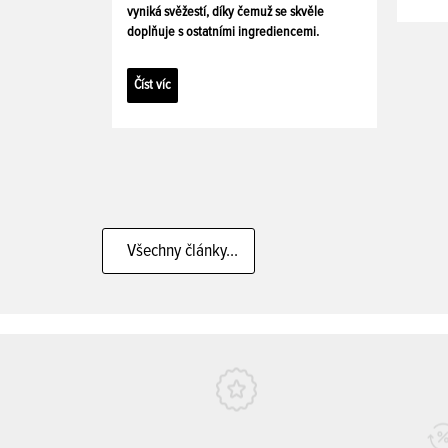
vyniká svěžestí, díky čemuž se skvěle
doplňuje s ostatními ingrediencemi.
Číst víc
Všechny články...