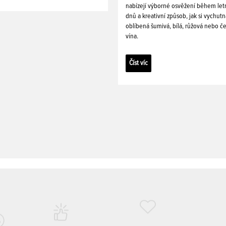
nabízejí výborné osvěžení během let
dnů a kreativní způsob, jak si vychutn
oblíbená šumivá, bílá, růžová nebo č
vína.
Číst víc