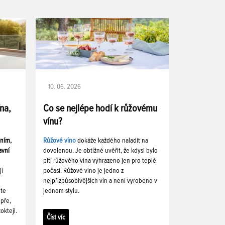
10. 06. 2026
ína,
Co se nejlépe hodí k růžovému
vínu?
ením,
Růžové víno
dokáže každého naladit na
avní
dovolenou. Je obtížné uvěřit, že kdysi bylo
pití růžového vína vyhrazeno jen pro teplé
jí
počasí. Růžové víno je jedno z
nejpřizpůsobivějších vín a není vyrobeno v
ete
jednom stylu.
pře,
oktejl.
Číst víc