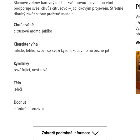
Slámově zelený barevný odstín. Květinovou – ovocnou vůni
P
podporuje svěží chuť s citrusovo – jablíčkovým projevem. Středně
dlouhý závěr s tóny pražené mandle.
Vi
ji
Chuť a vůně
vy
citrusové aroma, jablko
ob
Ví
Charakter vína
mladé, lehké, svěží, se svěží kyselinkou, víno na běžné pití
Kyselinky
osvěžující, nevtíravé
Tělo
lehčí
Dochuť
středně intenzivní
Zobrazit podrobné informace