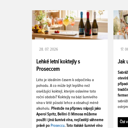
28. 07. 2026
17. 
Lehké letní koktejly s
Jak 
Proseccem
Sabráž
otevír
Léto je ideálním časem k odpočinku a
případ
pohodu. A co může být lepšího než
tradič
osvěžující koktejl, kterým oslavíme toto
fermen
roční období? Koktejly na bázi šumivého
sabráž
vína v létě působí lehce a obsahují méně
ostrým
alkoholu.
Přestože na přípravu nápojů jako
Aperol Spritz, Bellini či Mimosa můžeme
použít i jiná šumivá vína, nejčastěji sáhneme
Číst v
právě po
Proseccu
. Toto italské šumivé víno