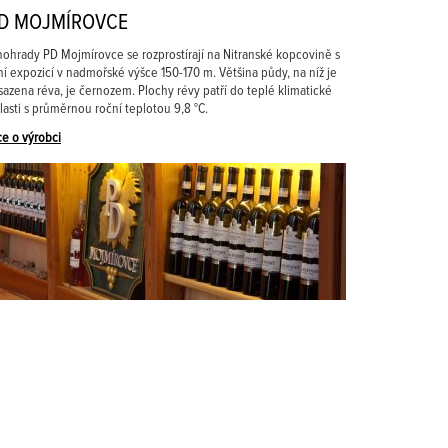
D MOJMÍROVCE
nohrady PD Mojmírovce se rozprostírají na Nitranské kopcovině s
žní expozicí v nadmořské výšce 150-170 m. Většina půdy, na níž je
sazena réva, je černozem. Plochy révy patří do teplé klimatické
lasti s průměrnou roční teplotou 9,8 °C.
ce o výrobci