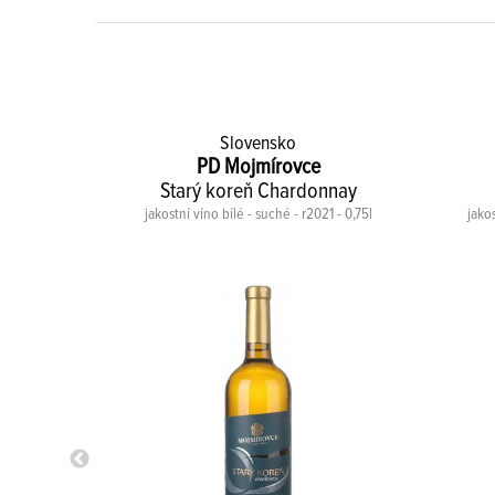
Slovensko
PD Mojmírovce
Starý koreň Chardonnay
23 - 0,75l
jakostní víno bílé - suché - r2021 - 0,75l
jakos