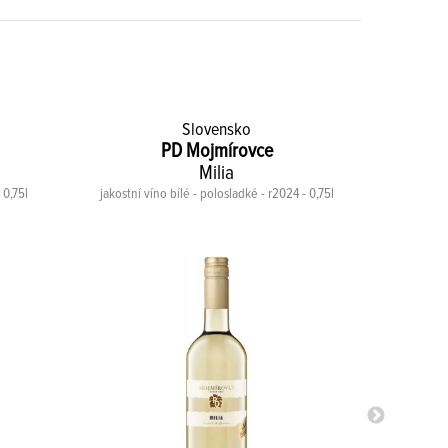
Slovensko
PD Mojmírovce
Milia
 0,75l
jakostní víno bílé - polosladké - r2024 - 0,75l
jakostní v
-10%