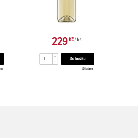
229
Kč
/ ks
+
-
em
Skladem
25 dn