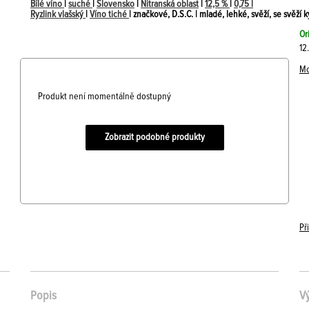
Bílé víno
|
suché
|
Slovensko
|
Nitranská oblast
|
12,5 %
|
0,75 l
Ryzlink vlašský
|
Víno tiché
| značkové, D.S.C. | mladé, lehké, svěží, se svěží 
Or
12
Mo
Produkt není momentálně dostupný
Zobrazit podobné produkty
Př
Popis
V