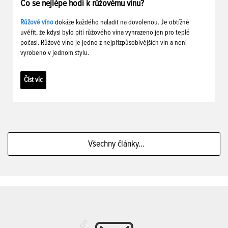
Co se nejlépe hodí k růžovému vínu?
Růžové víno
dokáže každého naladit na dovolenou. Je obtížné
uvěřit, že kdysi bylo pití růžového vína vyhrazeno jen pro teplé
počasí. Růžové víno je jedno z nejpřizpůsobivějších vín a není
vyrobeno v jednom stylu.
Číst víc
Všechny články...