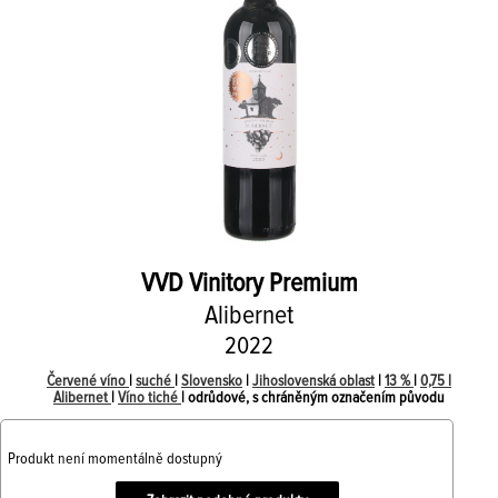
VVD
Vinitory Premium
Alibernet
2022
Červené víno
|
suché
|
Slovensko
|
Jihoslovenská oblast
|
13 %
|
0,75 l
Alibernet
|
Víno tiché
| odrůdové, s chráněným označením původu
Produkt není momentálně dostupný