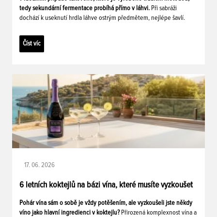
tedy sekundární fermentace probíhá přímo v láhvi.
Při sabráži
dochází k useknutí hrdla láhve ostrým předmětem, nejlépe šavlí.
Číst víc
17. 06. 2026
6 letních koktejlů na bázi vína, které musíte vyzkoušet
Pohár vína sám o sobě je vždy potěšením, ale vyzkoušeli jste někdy
víno jako hlavní ingredienci v koktejlu?
Přirozená komplexnost vína a