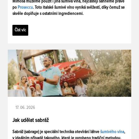
Mimosa můžeme použít i jiná šumivá vína, nejčastěji sáhneme právě
po
Proseccu
. Toto italské šumivé víno vyniká svěžestí, díky čemuž se
skvěle doplňuje s ostatními ingrediencemi.
Číst víc
17. 06. 2026
Jak udělat sabráž
Sabráž (sabrage) je speciální technika otevírání láhve
šumivého vína
,
v ideálním případě takového, které je vyrobeno tradiční metodou,