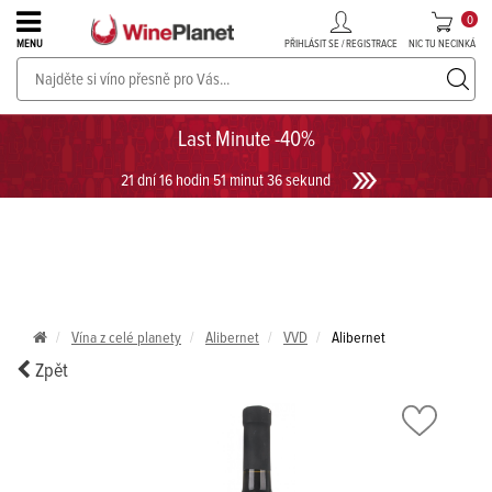
0
PŘIHLÁSIT SE / REGISTRACE
NIC TU NECINKÁ
MENU
PROSECCO v akci až do -30%!
UKÁZAT PROSECCO
Last Minute -40%
21 dní 16 hodin 51 minut 36 sekund
Vína z celé planety
Alibernet
VVD
Alibernet
Zpět