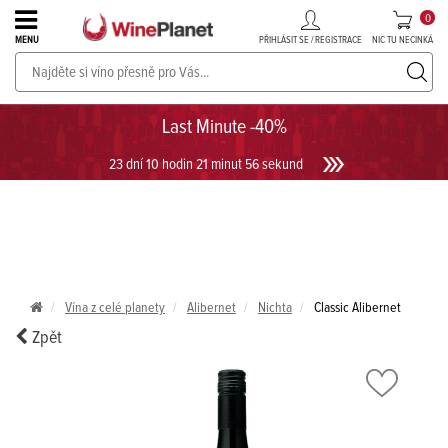
0
PŘIHLÁSIT SE / REGISTRACE
NIC TU NECINKÁ
MENU
PROSECCO v akci až do -30%!
UKÁZAT PROSECCO
Last Minute -40%
23 dní 10 hodin 21 minut 55 sekund
Vína z celé planety
Alibernet
Nichta
Classic Alibernet
Zpět