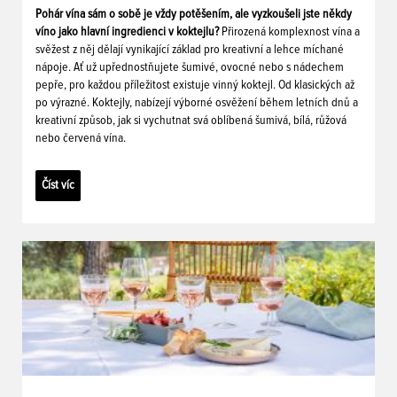
Pohár vína sám o sobě je vždy potěšením, ale vyzkoušeli jste někdy
víno jako hlavní ingredienci v koktejlu?
Přirozená komplexnost vína a
svěžest z něj dělají vynikající základ pro kreativní a lehce míchané
nápoje. Ať už upřednostňujete šumivé, ovocné nebo s nádechem
pepře, pro každou příležitost existuje vinný koktejl. Od klasických až
po výrazné. Koktejly, nabízejí výborné osvěžení během letních dnů a
kreativní způsob, jak si vychutnat svá oblíbená šumivá, bílá, růžová
nebo červená vína.
Číst víc