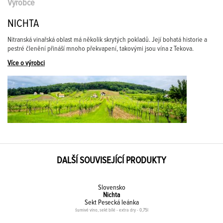
Výrobce
NICHTA
Nitranská vinařská oblast má několik skrytých pokladů. Její bohatá historie a
pestré členění přináší mnoho překvapení, takovými jsou vína z Tekova.
Více o výrobci
DALŠÍ SOUVISEJÍCÍ PRODUKTY
Slovensko
Nichta
Sekt Pesecká leánka
šumivé víno, sekt bílé - extra dry - 0,75l