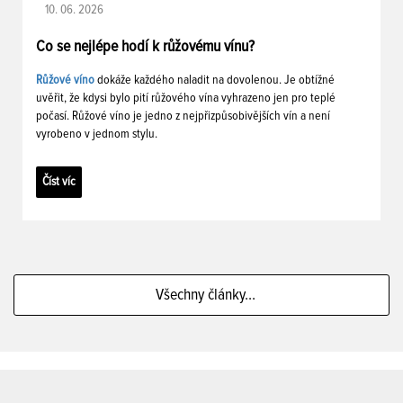
10. 06. 2026
Co se nejlépe hodí k růžovému vínu?
Růžové víno
dokáže každého naladit na dovolenou. Je obtížné
uvěřit, že kdysi bylo pití růžového vína vyhrazeno jen pro teplé
počasí. Růžové víno je jedno z nejpřizpůsobivějších vín a není
vyrobeno v jednom stylu.
Číst víc
Všechny články...