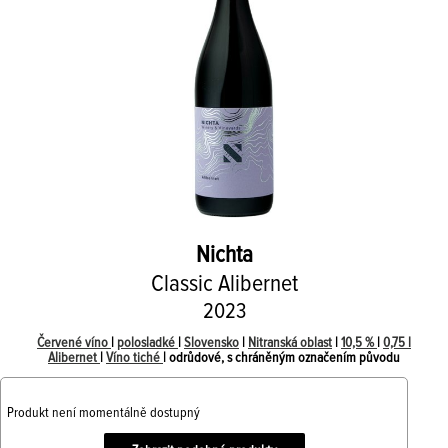
Nichta
Classic Alibernet
2023
Červené víno
|
polosladké
|
Slovensko
|
Nitranská oblast
|
10,5 %
|
0,75 l
Alibernet
|
Víno tiché
| odrůdové, s chráněným označením původu
Produkt není momentálně dostupný