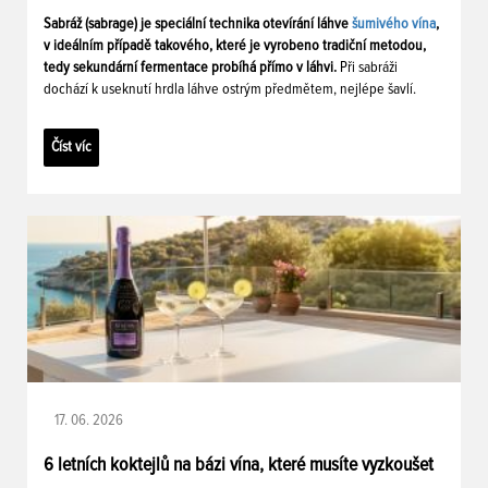
Sabráž (sabrage) je speciální technika otevírání láhve
šumivého vína
,
v ideálním případě takového, které je vyrobeno tradiční metodou,
tedy sekundární fermentace probíhá přímo v láhvi.
Při sabráži
dochází k useknutí hrdla láhve ostrým předmětem, nejlépe šavlí.
Číst víc
17. 06. 2026
6 letních koktejlů na bázi vína, které musíte vyzkoušet