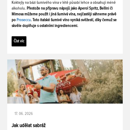
Koktejly na bázi šumivého vína v létě působí lehce a obsahují méně
alkoholu.
Přestože na přípravu nápojů jako Aperol Spritz, Bellini či
Mimosa můžeme použít i jiná šumivá vína, nejčastěji sáhneme právě
po
Proseccu
. Toto italské šumivé víno vyniká svěžestí, díky čemuž se
skvěle doplňuje s ostatními ingrediencemi.
Číst víc
17. 06. 2026
Jak udělat sabráž