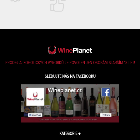
PRODEJ ALKOHOLICKÝCH VÝROBKŮ JE POVOLEN JEN OSOBÁM STARŠÍM 18 LET!
SLEDUJTE NÁS NA FACEBOOKU
KATEGORIE