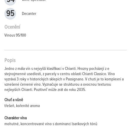
95
Decanter
Ocenění
Vinous 95/100
Popis
Jedno z mála vín s nejvyšší klasifikací v Chianti. Hrozny pocházejí z e
stejnojmenné usedlosti, z parcely v centru oblasti Chianti Classico. Víno
vyzrává 3 roky v historických sklepích v Passignano. V chuti je to komplexní a
vznešené červené víno. Vyznačuje se strukturou a ovocnou texturou
nejlepších Chianti. Pozitivnľ může zrát do roku 2035.
Chuť a vůně
třešeň, kořenité aroma
Charakter vína
mohutné, koncentrované víno s dominancí barikových tónů