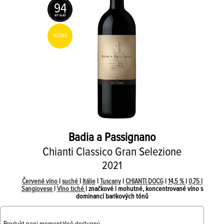
94
IKONA
Badia a Passignano
Chianti Classico Gran Selezione
2021
Červené víno
|
suché
|
Itálie
|
Tuscany
|
CHIANTI DOCG
|
14,5 %
|
0,75 l
Sangiovese
|
Víno tiché
| značkové | mohutné, koncentrované víno s
dominancí barikových tónů