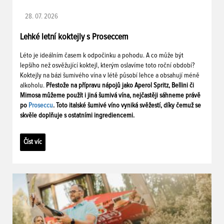
28. 07. 2026
Lehké letní koktejly s Proseccem
Léto je ideálním časem k odpočinku a pohodu. A co může být
lepšího než osvěžující koktejl, kterým oslavíme toto roční období?
Koktejly na bázi šumivého vína v létě působí lehce a obsahují méně
alkoholu.
Přestože na přípravu nápojů jako Aperol Spritz, Bellini či
Mimosa můžeme použít i jiná šumivá vína, nejčastěji sáhneme právě
po
Proseccu
. Toto italské šumivé víno vyniká svěžestí, díky čemuž se
skvěle doplňuje s ostatními ingrediencemi.
Číst víc