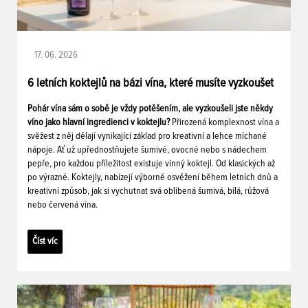
17. 06. 2026
6 letních koktejlů na bázi vína, které musíte vyzkoušet
Pohár vína sám o sobě je vždy potěšením, ale vyzkoušeli jste někdy
víno jako hlavní ingredienci v koktejlu?
Přirozená komplexnost vína a
svěžest z něj dělají vynikající základ pro kreativní a lehce míchané
nápoje. Ať už upřednostňujete šumivé, ovocné nebo s nádechem
pepře, pro každou příležitost existuje vinný koktejl. Od klasických až
po výrazné. Koktejly, nabízejí výborné osvěžení během letních dnů a
kreativní způsob, jak si vychutnat svá oblíbená šumivá, bílá, růžová
nebo červená vína.
Číst víc