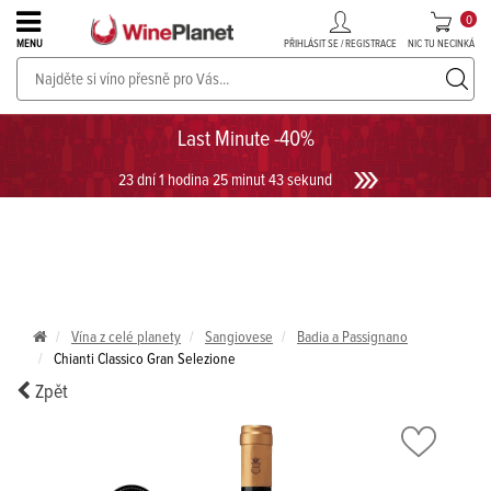
0
PŘIHLÁSIT SE / REGISTRACE
NIC TU NECINKÁ
MENU
PROSECCO v akci až do -30%!
UKÁZAT PROSECCO
Last Minute -40%
23 dní 1 hodina 25 minut 42 sekund
Vína z celé planety
Sangiovese
Badia a Passignano
Chianti Classico Gran Selezione
Zpět