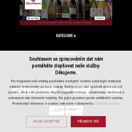
KATEGORIE
INFORMACE
Souhlasem se zpracováním dat nám
pomáháte zlepšovat naše služby.
Děkujeme.
WINEPLANET.CZ
Pro fungování naší stránky používáme nezbytné cookies umožňující realizovat
základní funkcionality webové stránky. Rádi bychom také využívali dobrovolných
cookies, které nám pomohou zlepšit fungování eshopu, uživatelskou zkušenost a
zobrazovat vám relevantní nabídky. Pro jejich povolení prosím odklikněte souhlas.
Podrobnější informace o cookies naleznete v dokumentu
Zásadami ochrany
osobních údajů.
POUZE NEZBYTNÉ
PŘIJMOUT VŠE