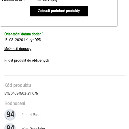
Produkt není momentálně dostupný
Zobrazit podobné produkty
Orientační datum dodání
13. 08. 2026 | Kurýr DPD
Možnosti dopravy
Přidat produkt do oblíbených
Kód produktu
511204084503-21_075
Hodnocení
94
Robert Parker
94
Wine Spectator