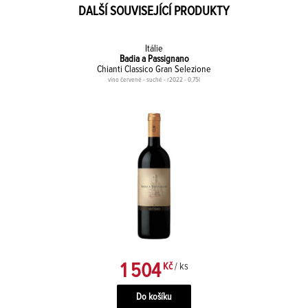
DALŠÍ SOUVISEJÍCÍ PRODUKTY
Itálie
Badia a Passignano
Chianti Classico Gran Selezione
víno červené - suché - r2022 - 0,75l
1 504
Kč
/ ks