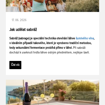
17. 06. 2026
Jak udělat sabráž
Sabráž (sabrage) je speciální technika otevírání láhve
šumivého vína
,
v ideálním případě takového, které je vyrobeno tradiční metodou,
tedy sekundární fermentace probíhá přímo v láhvi.
Při sabráži
dochází k useknutí hrdla láhve ostrým předmětem, nejlépe šavlí.
Číst víc