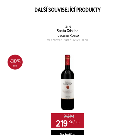
DALŠÍ SOUVISEJÍCÍ PRODUKTY
Itálie
Santa Cristina
Toscana Rosso
víno červené - suché - r2023 - 0,75l
-30%
312 Kč
219
Kč
/ ks