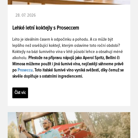
28. 07. 2026
Lehké letní koktejly s Proseccem
Léto je ideálním časem k odpočinku a pohodu. A co může být
lepšího než osvěžující koktejl, kterým oslavíme toto roční období?
Koktejly na bázi šumivého vína v létě působí lehce a obsahují méně
alkoholu.
Přestože na přípravu nápojů jako Aperol Spritz, Bellini či
Mimosa můžeme použít i jiná šumivá vína, nejčastěji sáhneme právě
po
Proseccu
. Toto italské šumivé víno vyniká svěžestí, díky čemuž se
skvěle doplňuje s ostatními ingrediencemi.
Číst víc