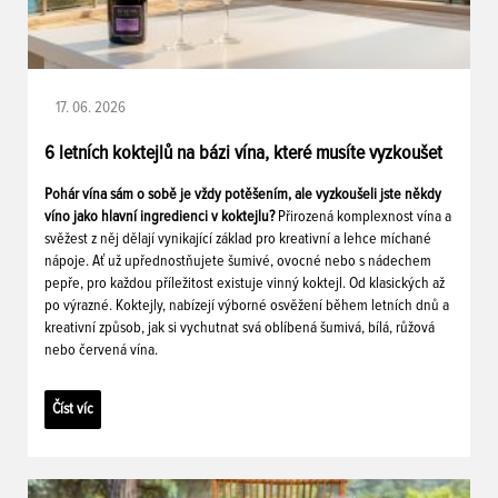
17. 06. 2026
6 letních koktejlů na bázi vína, které musíte vyzkoušet
Pohár vína sám o sobě je vždy potěšením, ale vyzkoušeli jste někdy
víno jako hlavní ingredienci v koktejlu?
Přirozená komplexnost vína a
svěžest z něj dělají vynikající základ pro kreativní a lehce míchané
nápoje. Ať už upřednostňujete šumivé, ovocné nebo s nádechem
pepře, pro každou příležitost existuje vinný koktejl. Od klasických až
po výrazné. Koktejly, nabízejí výborné osvěžení během letních dnů a
kreativní způsob, jak si vychutnat svá oblíbená šumivá, bílá, růžová
nebo červená vína.
Číst víc