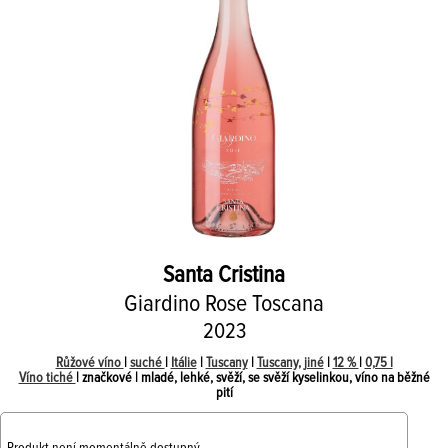
Santa Cristina
Giardino Rose Toscana
2023
Růžové víno
|
suché
|
Itálie
|
Tuscany
|
Tuscany, jiné
|
12 %
|
0,75 l
Víno tiché
| značkové | mladé, lehké, svěží, se svěží kyselinkou, víno na běžné
pití