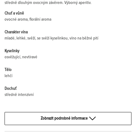
středně dlouhým ovocným závěrem. Výborný aperitiv.
Chuť a vůně
ovocné aroma, florální aroma
Charakter vína
mladé, lehké, svěží, se svěží kyselinkou, víno na běžné pití
Kyselinky
osvěžující, nevtíravé
Tělo
lehčí
Dochuť
středně intenzivní
Zobrazit podrobné informace