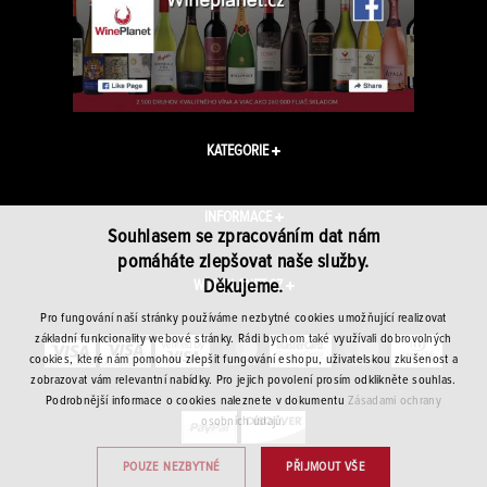
KATEGORIE
INFORMACE
Souhlasem se zpracováním dat nám
pomáháte zlepšovat naše služby.
Děkujeme.
WINEPLANET.CZ
Pro fungování naší stránky používáme nezbytné cookies umožňující realizovat
základní funkcionality webové stránky. Rádi bychom také využívali dobrovolných
cookies, které nám pomohou zlepšit fungování eshopu, uživatelskou zkušenost a
zobrazovat vám relevantní nabídky. Pro jejich povolení prosím odklikněte souhlas.
Podrobnější informace o cookies naleznete v dokumentu
Zásadami ochrany
osobních údajů.
POUZE NEZBYTNÉ
PŘIJMOUT VŠE