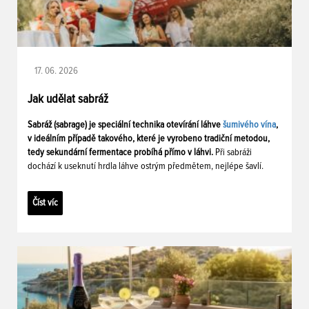
17. 06. 2026
Jak udělat sabráž
Sabráž (sabrage) je speciální technika otevírání láhve
šumivého vína
,
v ideálním případě takového, které je vyrobeno tradiční metodou,
tedy sekundární fermentace probíhá přímo v láhvi.
Při sabráži
dochází k useknutí hrdla láhve ostrým předmětem, nejlépe šavlí.
Číst víc