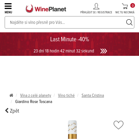
0
PŘIHLÁSIT SE / REGISTRACE
NIC TU NECINKÁ
MENU
PROSECCO v akci až do -30%!
UKÁZAT PROSECCO
Last Minute -40%
23 dní 18 hodin 42 minut 32 sekund
Vína z celé planety
Víno tiché
Santa Cristina
Giardino Rose Toscana
Zpět