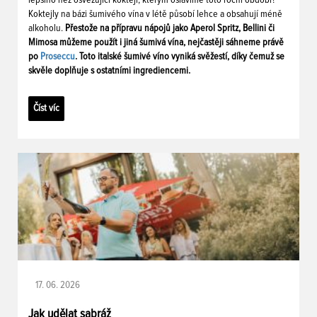
Koktejly na bázi šumivého vína v létě působí lehce a obsahují méně
alkoholu.
Přestože na přípravu nápojů jako Aperol Spritz, Bellini či
Mimosa můžeme použít i jiná šumivá vína, nejčastěji sáhneme právě
po
Proseccu
. Toto italské šumivé víno vyniká svěžestí, díky čemuž se
skvěle doplňuje s ostatními ingrediencemi.
Číst víc
17. 06. 2026
Jak udělat sabráž