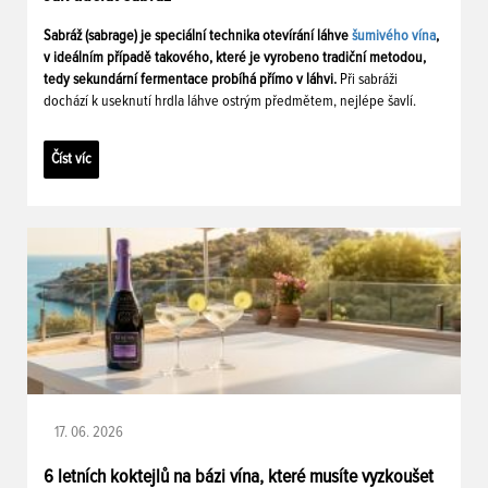
Sabráž (sabrage) je speciální technika otevírání láhve
šumivého vína
,
v ideálním případě takového, které je vyrobeno tradiční metodou,
tedy sekundární fermentace probíhá přímo v láhvi.
Při sabráži
dochází k useknutí hrdla láhve ostrým předmětem, nejlépe šavlí.
Číst víc
17. 06. 2026
6 letních koktejlů na bázi vína, které musíte vyzkoušet