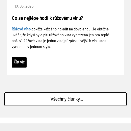
10. 06. 2026
Co se nejlépe hodí k růžovému vínu?
Růžové víno
dokáže každého naladit na dovolenou. Je obtížné
uvěřit, že kdysi bylo pití růžového vína vyhrazeno jen pro teplé
počasí. Růžové víno je jedno z nejpřizpůsobivějších vín a není
vyrobeno v jednom stylu.
Číst víc
Všechny články...