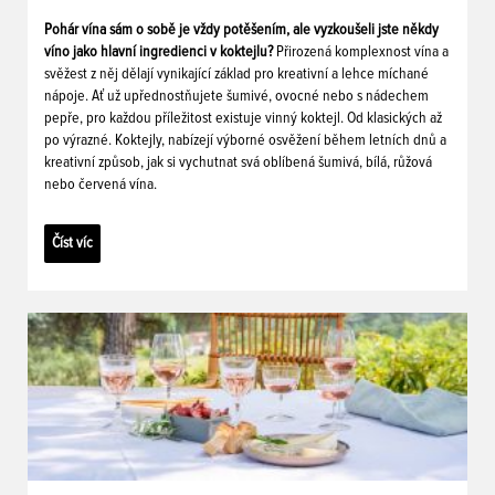
Pohár vína sám o sobě je vždy potěšením, ale vyzkoušeli jste někdy
víno jako hlavní ingredienci v koktejlu?
Přirozená komplexnost vína a
svěžest z něj dělají vynikající základ pro kreativní a lehce míchané
nápoje. Ať už upřednostňujete šumivé, ovocné nebo s nádechem
pepře, pro každou příležitost existuje vinný koktejl. Od klasických až
po výrazné. Koktejly, nabízejí výborné osvěžení během letních dnů a
kreativní způsob, jak si vychutnat svá oblíbená šumivá, bílá, růžová
nebo červená vína.
Číst víc