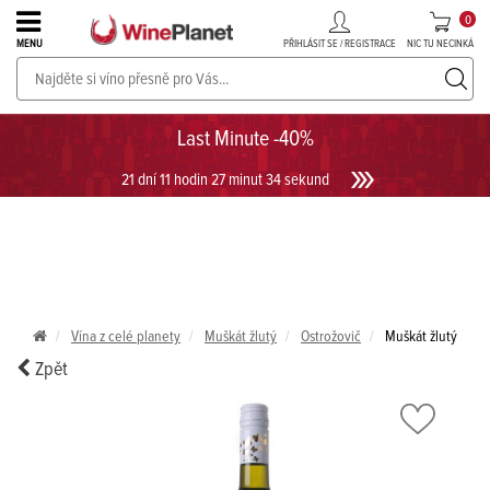
0
PŘIHLÁSIT SE / REGISTRACE
NIC TU NECINKÁ
MENU
PROSECCO v akci až do -30%!
UKÁZAT PROSECCO
Last Minute -40%
21 dní 11 hodin 27 minut 34 sekund
Vína z celé planety
Muškát žlutý
Ostrožovič
Muškát žlutý
Zpět