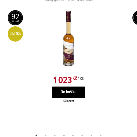
tokajský výběr bílé - sladké - r2003 - 0,375l
92
LIMITKA
1 023
Kč
/ ks
Skladem