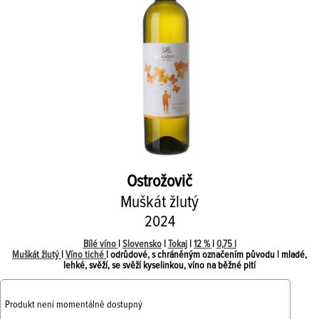
Ostrožovič
Muškát žlutý
2024
Bílé víno
|
Slovensko
|
Tokaj
|
12 %
|
0,75 l
Muškát žlutý
|
Víno tiché
| odrůdové, s chráněným označením původu | mladé,
lehké, svěží, se svěží kyselinkou, víno na běžné pití
Produkt není momentálně dostupný