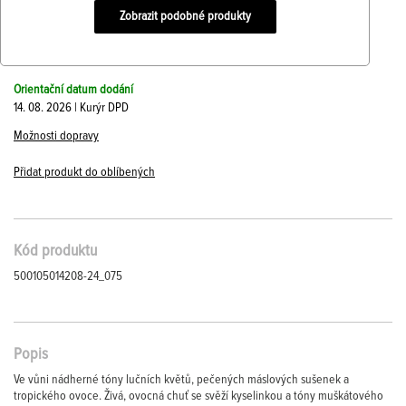
Zobrazit podobné produkty
Orientační datum dodání
14. 08. 2026 | Kurýr DPD
Možnosti dopravy
Přidat produkt do oblíbených
Kód produktu
500105014208-24_075
Popis
Ve vůni nádherné tóny lučních květů, pečených máslových sušenek a
tropického ovoce. Živá, ovocná chuť se svěží kyselinkou a tóny muškátového