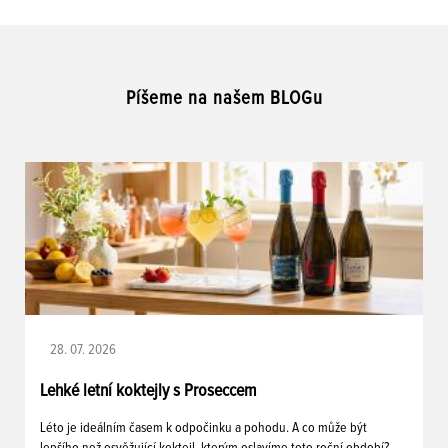
Píšeme na našem BLOGu
28. 07. 2026
Lehké letní koktejly s Proseccem
Léto je ideálním časem k odpočinku a pohodu. A co může být
lepšího než osvěžující koktejl, kterým oslavíme toto roční období?