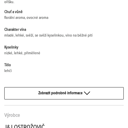
oříšku.
Chuť a vůně
florální aroma, ovocné aroma
Charakter vína
mladé, lehké, svěží, se svěží kyselinkou, víno na běžné pití
Kyselinky
nízké, lehké, přiměřené
Tělo
lehčí
Zobrazit podrobné informace
Výrobce
J&J OSTROŽOVIČ