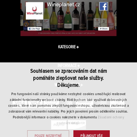
KATEGORIE
INFORMACE
Souhlasem se zpracováním dat nám
pomáháte zlepšovat naše služby.
Děkujeme.
WINEPLANET.CZ
Pro fungování naší stránky používáme nezbytné cookies umožňující realizovat
základní funkcionality webové stránky. Rádi bychom také využívali dobrovolných
cookies, které nám pomohou zlepšit fungování eshopu, uživatelskou zkušenost a
zobrazovat vám relevantní nabídky. Pro jejich povolení prosím odklikněte souhlas.
Podrobnější informace o cookies naleznete v dokumentu
Zásadami ochrany
osobních údajů.
POUZE NEZBYTNÉ
PŘIJMOUT VŠE