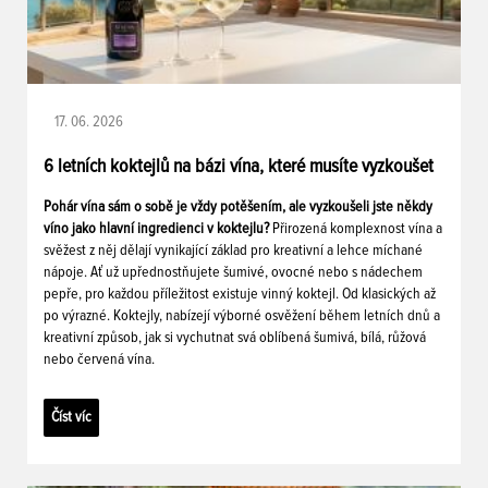
17. 06. 2026
6 letních koktejlů na bázi vína, které musíte vyzkoušet
Pohár vína sám o sobě je vždy potěšením, ale vyzkoušeli jste někdy
víno jako hlavní ingredienci v koktejlu?
Přirozená komplexnost vína a
svěžest z něj dělají vynikající základ pro kreativní a lehce míchané
nápoje. Ať už upřednostňujete šumivé, ovocné nebo s nádechem
pepře, pro každou příležitost existuje vinný koktejl. Od klasických až
po výrazné. Koktejly, nabízejí výborné osvěžení během letních dnů a
kreativní způsob, jak si vychutnat svá oblíbená šumivá, bílá, růžová
nebo červená vína.
Číst víc