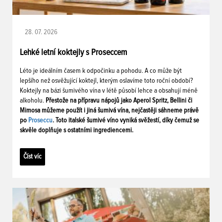
28. 07. 2026
Lehké letní koktejly s Proseccem
Léto je ideálním časem k odpočinku a pohodu. A co může být
lepšího než osvěžující koktejl, kterým oslavíme toto roční období?
Koktejly na bázi šumivého vína v létě působí lehce a obsahují méně
alkoholu.
Přestože na přípravu nápojů jako Aperol Spritz, Bellini či
Mimosa můžeme použít i jiná šumivá vína, nejčastěji sáhneme právě
po
Proseccu
. Toto italské šumivé víno vyniká svěžestí, díky čemuž se
skvěle doplňuje s ostatními ingrediencemi.
Číst víc