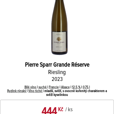
Pierre Sparr
Grande Réserve
Riesling
2023
Bílé víno
|
suché
|
Francie
|
Alsace
|
12,5 %
|
0,75 l
Ryzlink rýnský
|
Víno tiché
| mladší, svěží, s ovocně kořenitý charakterem a
svěží kyselinkou
444
Kč
/ ks