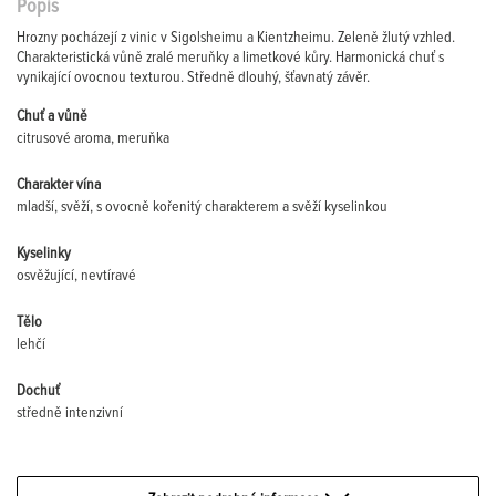
Popis
Hrozny pocházejí z vinic v Sigolsheimu a Kientzheimu. Zeleně žlutý vzhled.
Charakteristická vůně zralé meruňky a limetkové kůry. Harmonická chuť s
vynikající ovocnou texturou. Středně dlouhý, šťavnatý závěr.
Chuť a vůně
citrusové aroma, meruňka
Charakter vína
mladší, svěží, s ovocně kořenitý charakterem a svěží kyselinkou
Kyselinky
osvěžující, nevtíravé
Tělo
lehčí
Dochuť
středně intenzivní