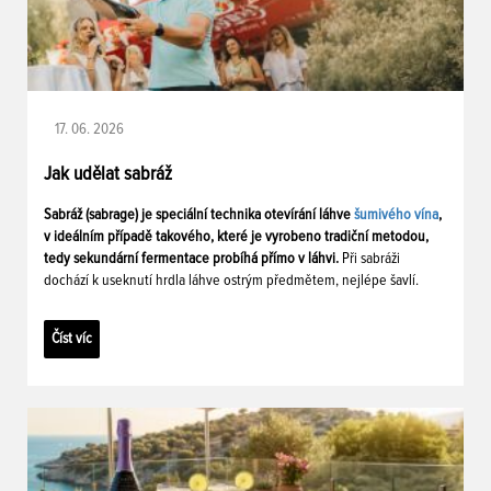
17. 06. 2026
Jak udělat sabráž
Sabráž (sabrage) je speciální technika otevírání láhve
šumivého vína
,
v ideálním případě takového, které je vyrobeno tradiční metodou,
tedy sekundární fermentace probíhá přímo v láhvi.
Při sabráži
dochází k useknutí hrdla láhve ostrým předmětem, nejlépe šavlí.
Číst víc