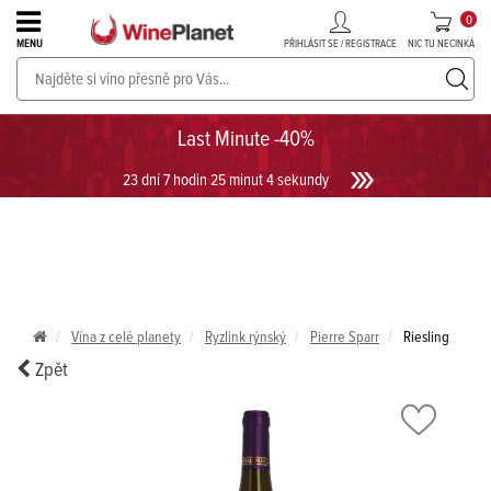
0
PŘIHLÁSIT SE / REGISTRACE
NIC TU NECINKÁ
MENU
PROSECCO v akci až do -30%!
UKÁZAT PROSECCO
Last Minute -40%
23 dní 7 hodin 25 minut 4 sekundy
Vína z celé planety
Ryzlink rýnský
Pierre Sparr
Riesling
Zpět