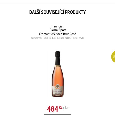
DALŠÍ SOUVISEJÍCÍ PRODUKTY
Francie
Pierre Sparr
Crémant d'Alsace Brut Rosé
šumivé víno, sekt, tradiční metoda růžové - brut - 0,75l
L
484
Kč
/ ks