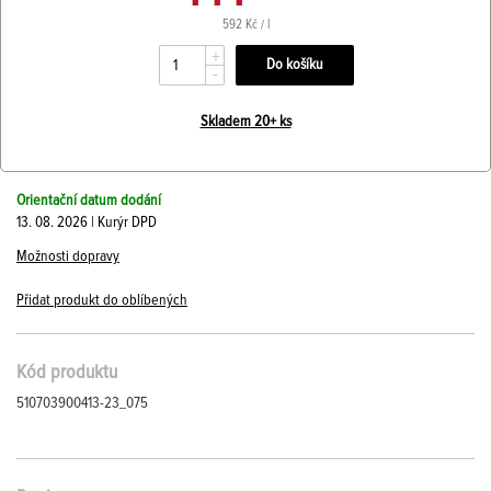
592 Kč / l
+
-
Skladem 20+ ks
Orientační datum dodání
13. 08. 2026 | Kurýr DPD
Možnosti dopravy
Přidat produkt do oblíbených
Kód produktu
510703900413-23_075