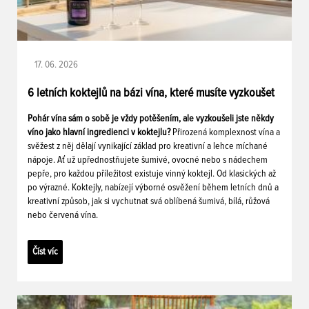
17. 06. 2026
6 letních koktejlů na bázi vína, které musíte vyzkoušet
Pohár vína sám o sobě je vždy potěšením, ale vyzkoušeli jste někdy
víno jako hlavní ingredienci v koktejlu?
Přirozená komplexnost vína a
svěžest z něj dělají vynikající základ pro kreativní a lehce míchané
nápoje. Ať už upřednostňujete šumivé, ovocné nebo s nádechem
pepře, pro každou příležitost existuje vinný koktejl. Od klasických až
po výrazné. Koktejly, nabízejí výborné osvěžení během letních dnů a
kreativní způsob, jak si vychutnat svá oblíbená šumivá, bílá, růžová
nebo červená vína.
Číst víc