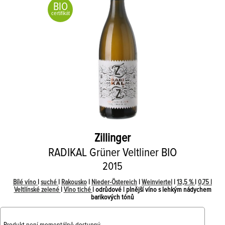
BIO
certifikát
Zillinger
RADIKAL Grüner Veltliner BIO
2015
Bílé víno
|
suché
|
Rakousko
|
Nieder-Östereich
|
Weinviertel
|
13,5 %
|
0,75 l
Veltlínské zelené
|
Víno tiché
| odrůdové | plnější víno s lehkým nádychem
barikových tónů