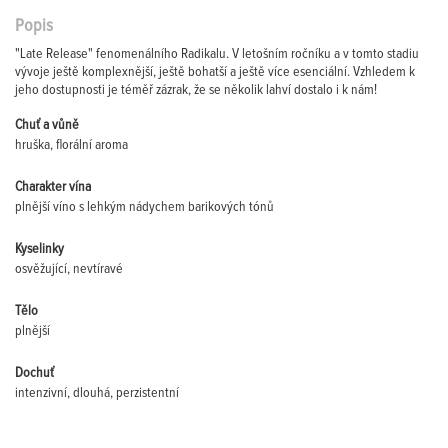
Popis
"Late Release" fenomenálního Radikalu. V letošním ročníku a v tomto stadiu
vývoje ještě komplexnější, ještě bohatší a ještě více esenciální. Vzhledem k
jeho dostupnosti je téměř zázrak, že se několik lahví dostalo i k nám!
Chuť a vůně
hruška, florální aroma
Charakter vína
plnější víno s lehkým nádychem barikových tónů
Kyselinky
osvěžující, nevtíravé
Tělo
plnější
Dochuť
intenzivní, dlouhá, perzistentní