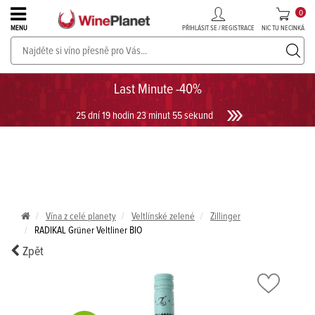
0
PŘIHLÁSIT SE / REGISTRACE
NIC TU NECINKÁ
MENU
PROSECCO v akci až do -30%!
UKÁZAT PROSECCO
Last Minute -40%
25 dní 19 hodin 23 minut 55 sekund
Vína z celé planety
Veltlínské zelené
Zillinger
RADIKAL Grüner Veltliner BIO
Zpět