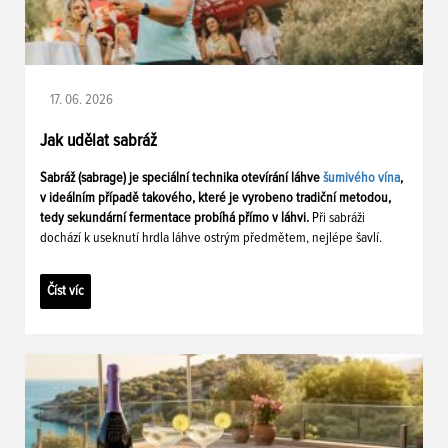
17. 06. 2026
Jak udělat sabráž
Sabráž (sabrage) je speciální technika otevírání láhve
šumivého vína
,
v ideálním případě takového, které je vyrobeno tradiční metodou,
tedy sekundární fermentace probíhá přímo v láhvi.
Při sabráži
dochází k useknutí hrdla láhve ostrým předmětem, nejlépe šavlí.
Číst víc