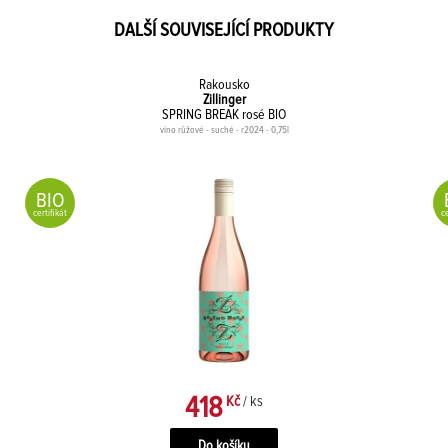
DALŠÍ SOUVISEJÍCÍ PRODUKTY
Rakousko
Zillinger
SPRING BREAK rosé BIO
víno růžové - suché - r2024 - 0,75l
BIO
certifikát
ce
418
Kč
/ ks