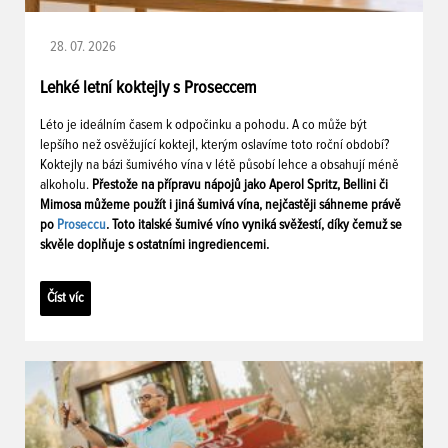
28. 07. 2026
Lehké letní koktejly s Proseccem
Léto je ideálním časem k odpočinku a pohodu. A co může být
lepšího než osvěžující koktejl, kterým oslavíme toto roční období?
Koktejly na bázi šumivého vína v létě působí lehce a obsahují méně
alkoholu.
Přestože na přípravu nápojů jako Aperol Spritz, Bellini či
Mimosa můžeme použít i jiná šumivá vína, nejčastěji sáhneme právě
po
Proseccu
. Toto italské šumivé víno vyniká svěžestí, díky čemuž se
skvěle doplňuje s ostatními ingrediencemi.
Číst víc