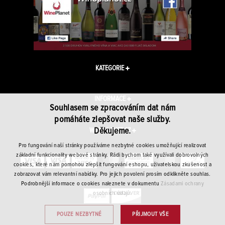
KATEGORIE
INFORMACE
Souhlasem se zpracováním dat nám
pomáháte zlepšovat naše služby.
Děkujeme.
WINEPLANET.CZ
Pro fungování naší stránky používáme nezbytné cookies umožňující realizovat
základní funkcionality webové stránky. Rádi bychom také využívali dobrovolných
cookies, které nám pomohou zlepšit fungování eshopu, uživatelskou zkušenost a
zobrazovat vám relevantní nabídky. Pro jejich povolení prosím odklikněte souhlas.
Podrobnější informace o cookies naleznete v dokumentu
Zásadami ochrany
osobních údajů.
POUZE NEZBYTNÉ
PŘIJMOUT VŠE