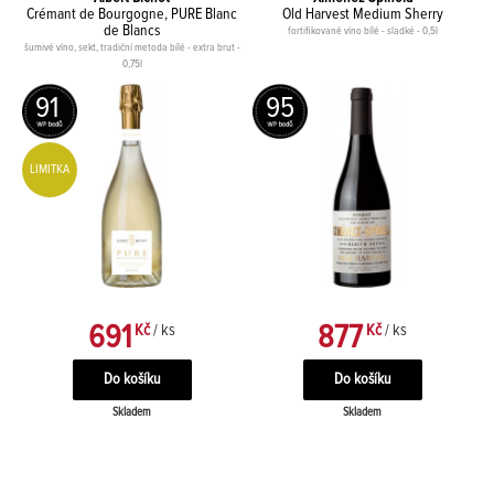
Crémant de Bourgogne, PURE Blanc
Old Harvest Medium Sherry
de Blancs
fortifikované víno bílé - sladké - 0,5l
šumivé víno, sekt, tradiční metoda bílé - extra brut -
0,75l
91
95
LIMITKA
691
877
Kč
/ ks
Kč
/ ks
Skladem
Skladem