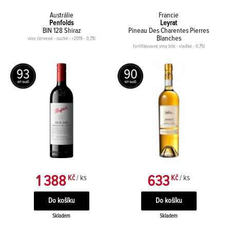
Austrálie
Francie
Penfolds
Leyrat
BIN 128 Shiraz
Pineau Des Charentes Pierres
Blanches
víno červené - suché - r2019 - 0,75l
fortifikované víno bílé - sladké - 0,75l
93
90
1 388
633
Kč
/ ks
Kč
/ ks
Skladem
Skladem