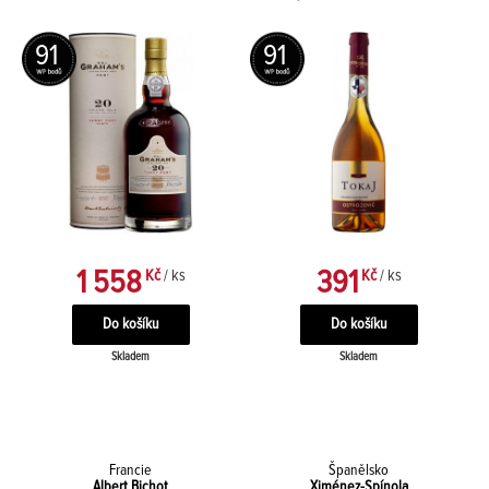
91
91
1 558
391
Kč
/ ks
Kč
/ ks
Skladem
Skladem
Francie
Španělsko
Albert Bichot
Ximénez-Spínola