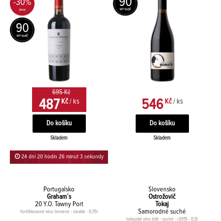
90
-30%
90
695 Kč
487
546
Kč
/ ks
Kč
/ ks
Skladem
Skladem
24 dní 20 hodin 26 minut 2 sekundy
Portugalsko
Slovensko
Graham´s
Ostrožovič
20 Y.O. Tawny Port
Tokaj
Samorodné suché
fortifikované víno červené - sladké - 0,75l
tokajské víno bílé - suché - r2015 - 0,5l