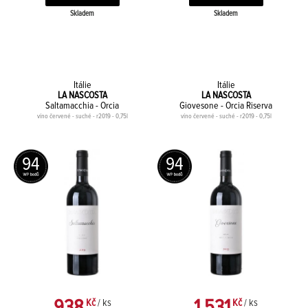
Skladem
Skladem
Itálie
Itálie
LA NASCOSTA
LA NASCOSTA
Saltamacchia - Orcia
Giovesone - Orcia Riserva
víno červené - suché - r2019 - 0,75l
víno červené - suché - r2019 - 0,75l
94
94
938
1 531
Kč
/ ks
Kč
/ ks