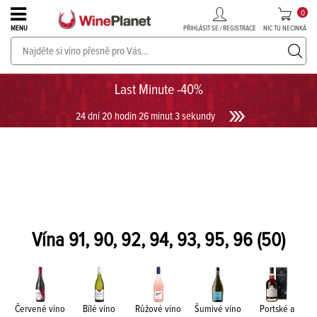
0
PŘIHLÁSIT SE / REGISTRACE
NIC TU NECINKÁ
MENU
PROSECCO v akci až do -30%!
UKÁZAT PROSECCO
Last Minute -40%
24 dní 20 hodin 26 minut 2 sekundy
Vína 91, 90, 92, 94, 93, 95, 96
(50)
Červené víno
Bílé víno
Růžové víno
Šumivé víno
Portské a