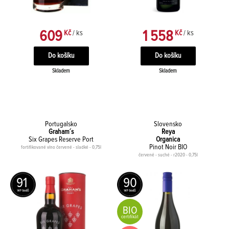
609
1 558
Kč
/ ks
Kč
/ ks
Skladem
Skladem
Portugalsko
Slovensko
Graham´s
Reya
Six Grapes Reserve Port
Organica
Pinot Noir BIO
fortifikované víno červené - sladké - 0,75l
červené - suché - r2020 - 0,75l
91
90
BIO
certifikát