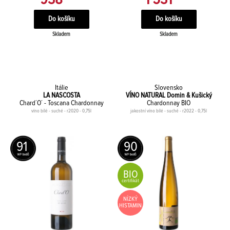
Skladem
Skladem
Itálie
Slovensko
LA NASCOSTA
VÍNO NATURAL Domin & Kušický
Chard´O´ - Toscana Chardonnay
Chardonnay BIO
víno bílé - suché - r2020 - 0,75l
jakostní víno bílé - suché - r2022 - 0,75l
91
90
BIO
certifikát
NÍZKÝ
HISTAMIN