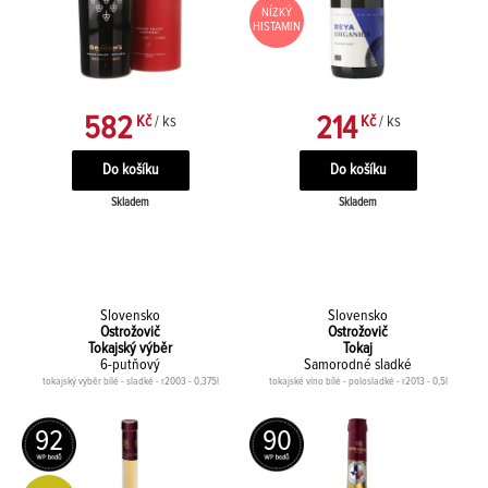
NÍZKÝ
HISTAMIN
582
214
Kč
/ ks
Kč
/ ks
Skladem
Skladem
Slovensko
Slovensko
Ostrožovič
Ostrožovič
Tokajský výběr
Tokaj
6-putňový
Samorodné sladké
tokajský výběr bílé - sladké - r2003 - 0,375l
tokajské víno bílé - polosladké - r2013 - 0,5l
92
90