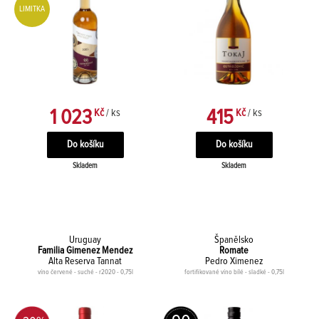
LIMITKA
1 023
415
Kč
/ ks
Kč
/ ks
Skladem
Skladem
Uruguay
Španělsko
Familia Gimenez Mendez
Romate
Alta Reserva Tannat
Pedro Ximenez
víno červené - suché - r2020 - 0,75l
fortifikované víno bílé - sladké - 0,75l