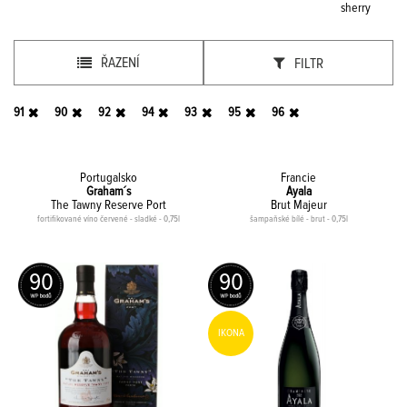
sherry
ŘAZENÍ
FILTR
91
90
92
94
93
95
96
Portugalsko
Francie
Graham´s
Ayala
The Tawny Reserve Port
Brut Majeur
fortifikované víno červené - sladké - 0,75l
šampaňské bílé - brut - 0,75l
90
90
IKONA