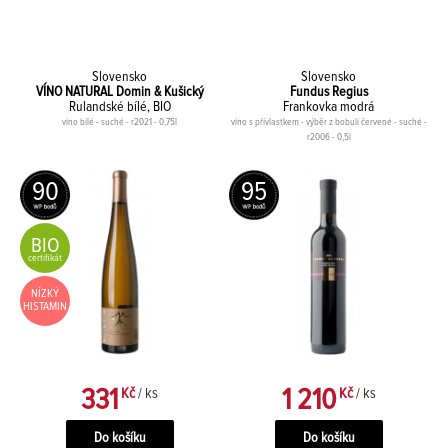
Slovensko
Slovensko
VÍNO NATURAL Domin & Kušický
Fundus Regius
Rulandské bílé, BIO
Frankovka modrá
víno bílé - suché - r2021 - 0,75l
víno s přívlastkem - výběr z bobulí červené - suché -
r2006 - 0,5l
90
95
BIO
certifikát
NÍZKÝ
HISTAMIN
331
1 210
Kč
/ ks
Kč
/ ks